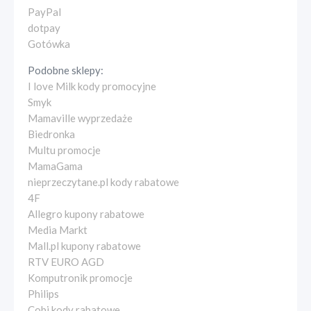
PayPal
dotpay
Gotówka
Podobne sklepy:
I love Milk kody promocyjne
Smyk
Mamaville wyprzedaże
Biedronka
Multu promocje
MamaGama
nieprzeczytane.pl kody rabatowe
4F
Allegro kupony rabatowe
Media Markt
Mall.pl kupony rabatowe
RTV EURO AGD
Komputronik promocje
Philips
Cobi kody rabatowe