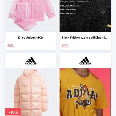
Dres Unisex -40%
Black Friday razem z adiClub -50%
40%
50%
-
40
%