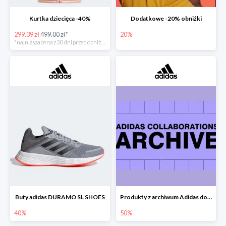
Kurtka dziecięca -40%
Dodatkowe -20% obniżki
299.39 zł
499.00 zł*
20%
*najniższa cena z 30 dni przed obniżką
Buty adidas DURAMO SL SHOES
Produkty z archiwum Adidas do -50%
40%
50%