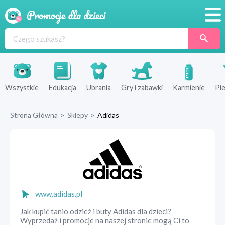
Promocje
Produkty
Sklepy
Wszystkie
Edukacja
Ubrania
Gry i zabawki
Karmienie
Pie
Blog
Strona Główna
>
Sklepy
>
Adidas
Wyprawka
www.adidas.pl
Jak kupić tanio odzież i buty Adidas dla dzieci?
Wyprzedaż i promocje na naszej stronie mogą Ci to