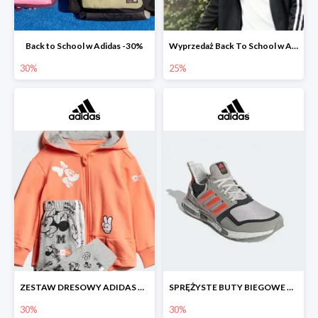
Back to School w Adidas -30%
Wyprzedaż Back To School w Adidas do -25%
30%
25%
ZESTAW DRESOWY ADIDAS Z GRAFIKĄ Z MYSZKĄ MINNIE.
SPRĘŻYSTE BUTY BIEGOWE DLA FANÓW STAR WARS™
30%
30%