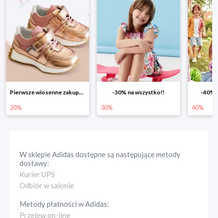
Pierwsze wiosenne zakupy -20%
-30% na wszystko!!
-40% n
20%
30%
40%
W sklepie
Adidas
dostępne są następujące metody
dostawy:
Kurier UPS
Odbiór w salonie
Metody płatności w
Adidas
:
Przelew on-line