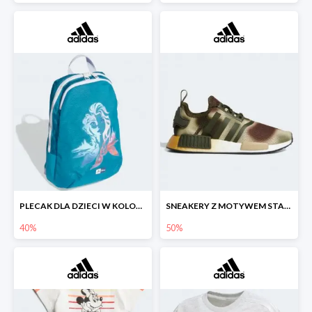
PLECAK DLA DZIECI W KOLORZE ZIMNEGO BŁĘKITU OZDOBIONY WIZERUNKIEM ELSY
SNEAKERY Z MOTYWEM STAR WARS™ W TECHNICZNYM STYLU.
40%
50%