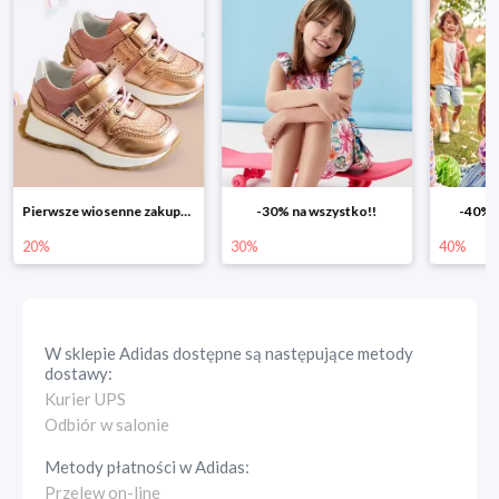
Pierwsze wiosenne zakupy -20%
-30% na wszystko!!
-40% n
20%
30%
40%
W sklepie
Adidas
dostępne są następujące metody
dostawy:
Kurier UPS
Odbiór w salonie
Metody płatności w
Adidas
:
Przelew on-line