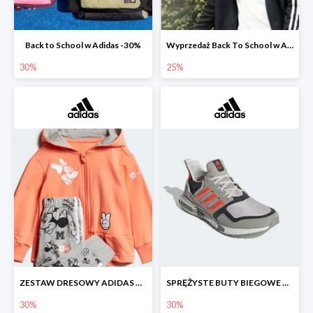
Back to School w Adidas -30%
Wyprzedaż Back To School w Adidas do -25%
30%
25%
ZESTAW DRESOWY ADIDAS Z GRAFIKĄ Z MYSZKĄ MINNIE.
SPRĘŻYSTE BUTY BIEGOWE DLA FANÓW STAR WARS™
30%
30%