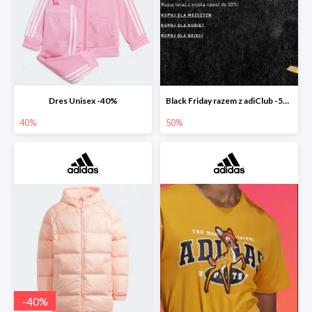
Dres Unisex -40%
Black Friday razem z adiClub -50%
40%
50%
-
40
%