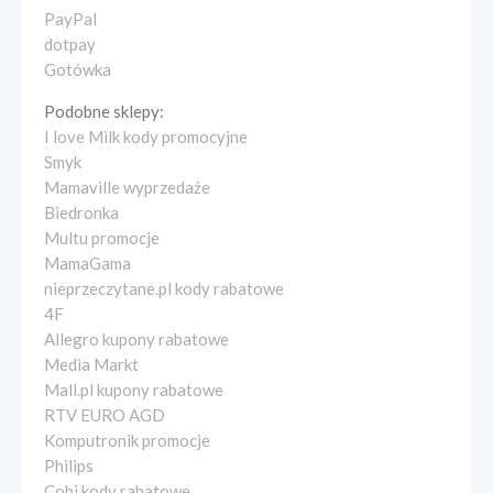
PayPal
dotpay
Gotówka
Podobne sklepy:
I love Milk kody promocyjne
Smyk
Mamaville wyprzedaże
Biedronka
Multu promocje
MamaGama
nieprzeczytane.pl kody rabatowe
4F
Allegro kupony rabatowe
Media Markt
Mall.pl kupony rabatowe
RTV EURO AGD
Komputronik promocje
Philips
Cobi kody rabatowe