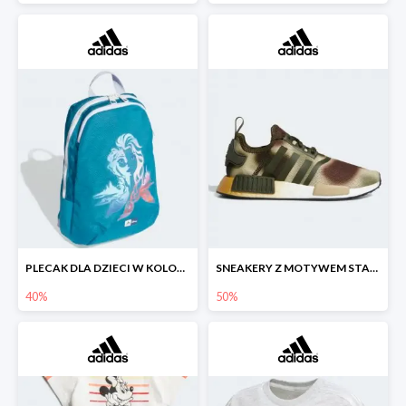
PLECAK DLA DZIECI W KOLORZE ZIMNEGO BŁĘKITU OZDOBIONY WIZERUNKIEM ELSY
SNEAKERY Z MOTYWEM STAR WARS™ W TECHNICZNYM STYLU.
40%
50%