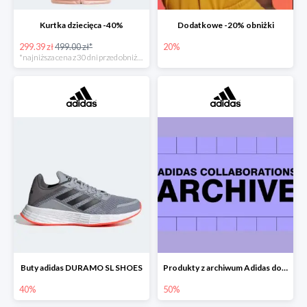
Kurtka dziecięca -40%
Dodatkowe -20% obniżki
299.39 zł
499.00 zł*
20%
*najniższa cena z 30 dni przed obniżką
Buty adidas DURAMO SL SHOES
Produkty z archiwum Adidas do -50%
40%
50%