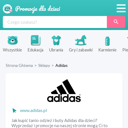
Promocje
Produkty
Sklepy
Wszystkie
Edukacja
Ubrania
Gry i zabawki
Karmienie
Pie
Blog
Strona Główna
>
Sklepy
>
Adidas
Wyprawka
www.adidas.pl
Jak kupić tanio odzież i buty Adidas dla dzieci?
Wyprzedaż i promocje na naszej stronie mogą Ci to