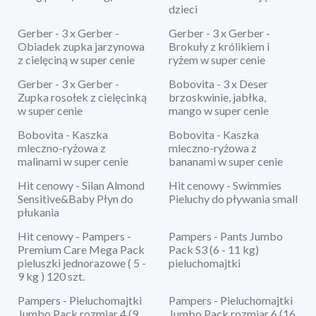
dzieci
Gerber - 3 x Gerber -
Gerber - 3 x Gerber -
Obiadek zupka jarzynowa
Brokuły z królikiem i
z cielęciną w super cenie
ryżem w super cenie
Gerber - 3 x Gerber -
Bobovita - 3 x Deser
Zupka rosołek z cielęcinką
brzoskwinie, jabłka,
w super cenie
mango w super cenie
Bobovita - Kaszka
Bobovita - Kaszka
mleczno-ryżowa z
mleczno-ryżowa z
malinami w super cenie
bananami w super cenie
Hit cenowy - Silan Almond
Hit cenowy - Swimmies
Sensitive&Baby Płyn do
Pieluchy do pływania small
płukania
Hit cenowy - Pampers -
Pampers - Pants Jumbo
Premium Care Mega Pack
Pack S3 (6 - 11 kg)
pieluszki jednorazowe ( 5 -
pieluchomajtki
9 kg ) 120 szt.
Pampers - Pieluchomajtki
Pampers - Pieluchomajtki
Jumbo Pack rozmiar 4 (9
Jumbo Pack rozmiar 6 (16