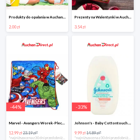
Produkty do opalania w Auchan Direct od 2 zł
Prezenty na Walentynki w Auchan Direct
2.00 zł
3.54 zł
-
44
%
-
33
%
Marvel - Avangers Worek-Plecak
Johnson's - Baby Cottontouch mleczko do twarzy i ciała
12.99 zł
23.19 zł*
9.99 zł
14.89 zł*
*najniższa cena z 30 dni przed obniżką
*najniższa cena z 30 dni przed obniżką