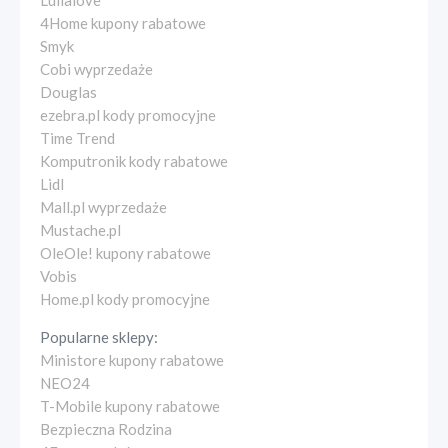
Lullalove
4Home kupony rabatowe
Smyk
Cobi wyprzedaże
Douglas
ezebra.pl kody promocyjne
Time Trend
Komputronik kody rabatowe
Lidl
Mall.pl wyprzedaże
Mustache.pl
OleOle! kupony rabatowe
Vobis
Home.pl kody promocyjne
Popularne sklepy:
Ministore kupony rabatowe
NEO24
T-Mobile kupony rabatowe
Bezpieczna Rodzina