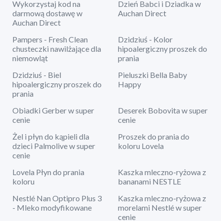
Wykorzystaj kod na
Dzień Babci i Dziadka w
darmową dostawę w
Auchan Direct
Auchan Direct
Pampers - Fresh Clean
Dzidziuś - Kolor
chusteczki nawilżające dla
hipoalergiczny proszek do
niemowląt
prania
Dzidziuś - Biel
Pieluszki Bella Baby
hipoalergiczny proszek do
Happy
prania
Obiadki Gerber w super
Deserek Bobovita w super
cenie
cenie
Żel i płyn do kąpieli dla
Proszek do prania do
dzieci Palmolive w super
koloru Lovela
cenie
Lovela Płyn do prania
Kaszka mleczno-ryżowa z
koloru
bananami NESTLE
Nestlé Nan Optipro Plus 3
Kaszka mleczno-ryżowa z
- Mleko modyfikowane
morelami Nestlé w super
cenie