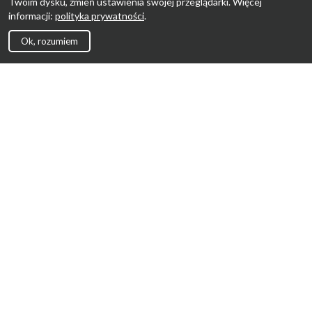
Twoim dysku, zmień ustawienia swojej przeglądarki. Więcej
informacji:
polityka prywatności
.
Ok, rozumiem
Strona Główna
Promocje
Sklepy