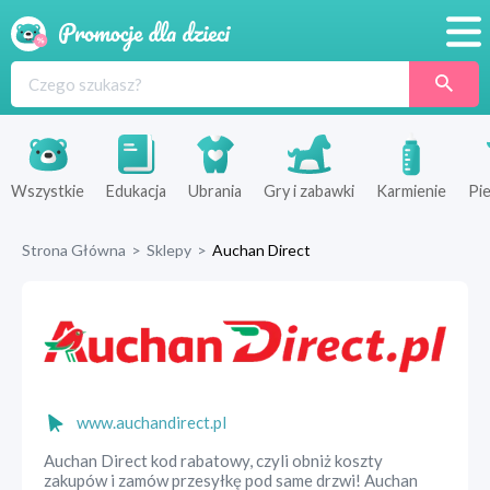
Promocje
Produkty
Sklepy
Wszystkie
Edukacja
Ubrania
Gry i zabawki
Karmienie
Pie
Blog
Strona Główna
>
Sklepy
>
Auchan Direct
Wyprawka
www.auchandirect.pl
Auchan Direct kod rabatowy, czyli obniż koszty
zakupów i zamów przesyłkę pod same drzwi! Auchan