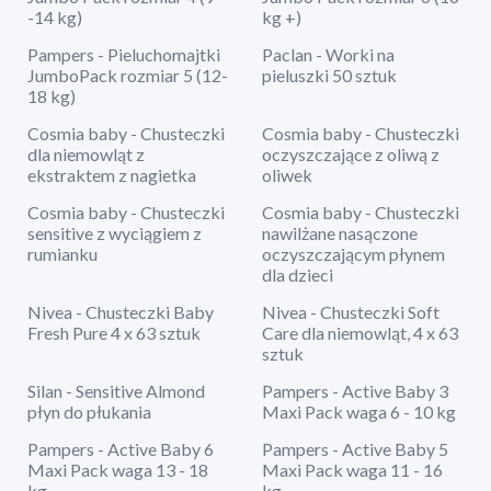
-14 kg)
kg +)
Pampers - Pieluchomajtki
Paclan - Worki na
JumboPack rozmiar 5 (12-
pieluszki 50 sztuk
18 kg)
Cosmia baby - Chusteczki
Cosmia baby - Chusteczki
dla niemowląt z
oczyszczające z oliwą z
ekstraktem z nagietka
oliwek
Cosmia baby - Chusteczki
Cosmia baby - Chusteczki
sensitive z wyciągiem z
nawilżane nasączone
rumianku
oczyszczającym płynem
dla dzieci
Nivea - Chusteczki Baby
Nivea - Chusteczki Soft
Fresh Pure 4 x 63 sztuk
Care dla niemowląt, 4 x 63
sztuk
Silan - Sensitive Almond
Pampers - Active Baby 3
płyn do płukania
Maxi Pack waga 6 - 10 kg
Pampers - Active Baby 6
Pampers - Active Baby 5
Maxi Pack waga 13 - 18
Maxi Pack waga 11 - 16
kg
kg