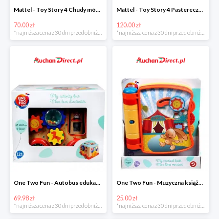
Mattel - Toy Story 4 Chudy mówiąca figurka w super cenie
Mattel - Toy Story 4 Pastereczka w super cenie
70.00 zł
120.00 zł
*najniższa cena z 30 dni przed obniżką
*najniższa cena z 30 dni przed obniżką
One Two Fun - Autobus edukacyjny w super cenie
One Two Fun - Muzyczna książeczka w super cenie
69.98 zł
25.00 zł
*najniższa cena z 30 dni przed obniżką
*najniższa cena z 30 dni przed obniżką