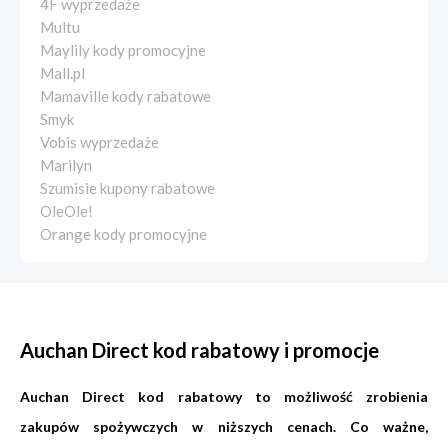
4F wyprzedaże
Multu
Maylily kody promocyjne
Mall.pl
Mamaville kody rabatowe
Smyk
Vobis wyprzedaże
Marilyn
Szumisie kupony rabatowe
OleOle!
Orange kody promocyjne
Auchan Direct kod rabatowy i promocje
Auchan Direct kod rabatowy to możliwość zrobienia
zakupów spożywczych w niższych cenach. Co ważne,