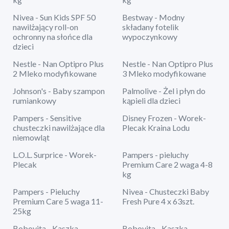
Nivea - Sun Kids SPF 50
Bestway - Modny
nawilżający roll-on
składany fotelik
ochronny na słońce dla
wypoczynkowy
dzieci
Nestle - Nan Optipro Plus
Nestle - Nan Optipro Plus
2 Mleko modyfikowane
3 Mleko modyfikowane
Johnson's - Baby szampon
Palmolive - Żel i płyn do
rumiankowy
kąpieli dla dzieci
Pampers - Sensitive
Disney Frozen - Worek-
chusteczki nawilżające dla
Plecak Kraina Lodu
niemowląt
L.O.L. Surprice - Worek-
Pampers - pieluchy
Plecak
Premium Care 2 waga 4-8
kg
Pampers - Pieluchy
Nivea - Chusteczki Baby
Premium Care 5 waga 11-
Fresh Pure 4 x 63szt.
25kg
Bobovita - Kaszka
Bobovita - Kaszka