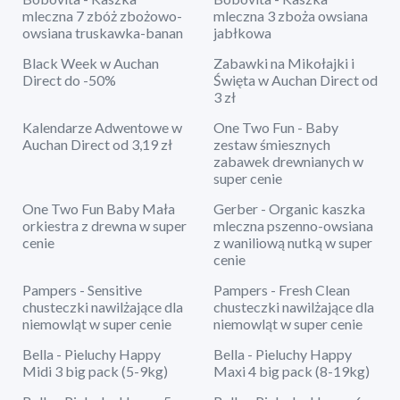
mleczna 7 zbóż zbożowo-
mleczna 3 zboża owsiana
owsiana truskawka-banan
jabłkowa
Black Week w Auchan
Zabawki na Mikołajki i
Direct do -50%
Święta w Auchan Direct od
3 zł
Kalendarze Adwentowe w
One Two Fun - Baby
Auchan Direct od 3,19 zł
zestaw śmiesznych
zabawek drewnianych w
super cenie
One Two Fun Baby Mała
Gerber - Organic kaszka
orkiestra z drewna w super
mleczna pszenno-owsiana
cenie
z waniliową nutką w super
cenie
Pampers - Sensitive
Pampers - Fresh Clean
chusteczki nawilżające dla
chusteczki nawilżające dla
niemowląt w super cenie
niemowląt w super cenie
Bella - Pieluchy Happy
Bella - Pieluchy Happy
Midi 3 big pack (5-9kg)
Maxi 4 big pack (8-19kg)