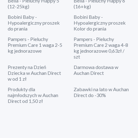
Bella - Pieluchy Happy 5
Bella - Pieluchy Happy 6
(12-25kg)
(16+kg)
Bobini Baby -
Bobini Baby -
Hypoalergiczny proszek
Hypoalergiczny proszek
do prania
Kolor do prania
Pampers - Pieluchy
Pampers - Pieluchy
Premium Care 1 waga 2-5
Premium Care 2 waga 4-8
kg jednorazowe
kg jednorazowe 0,63zł /
szt
Prezenty na Dzień
Darmowa dostawa w
Dziecka w Auchan Direct
Auchan Direct
w od 1 zł
Produkty dla
Zabawki na lato w Auchan
najmłodszych w Auchan
Direct do -30%
Direct od 1,50 zł