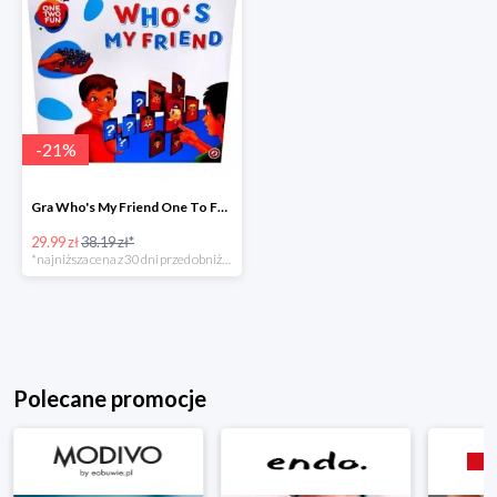
-
21
%
Gra Who's My Friend One To Fun w super cenie
29.99 zł
38.19 zł*
*najniższa cena z 30 dni przed obniżką
Polecane promocje