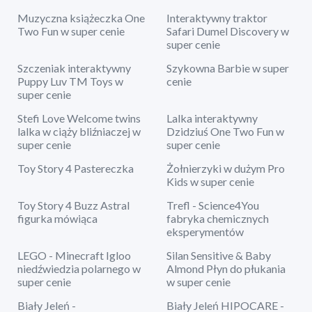
Muzyczna książeczka One
Interaktywny traktor
Two Fun w super cenie
Safari Dumel Discovery w
super cenie
Szczeniak interaktywny
Szykowna Barbie w super
Puppy Luv TM Toys w
cenie
super cenie
Stefi Love Welcome twins
Lalka interaktywny
lalka w ciąży bliźniaczej w
Dzidziuś One Two Fun w
super cenie
super cenie
Toy Story 4 Pastereczka
Żołnierzyki w dużym Pro
Kids w super cenie
Toy Story 4 Buzz Astral
Trefl - Science4You
figurka mówiąca
fabryka chemicznych
eksperymentów
LEGO - Minecraft Igloo
Silan Sensitive & Baby
niedźwiedzia polarnego w
Almond Płyn do płukania
super cenie
w super cenie
Biały Jeleń -
Biały Jeleń HIPOCARE -