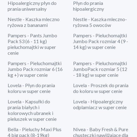
Hipoalergiczny płyn do
Płyn do prania
prania uniwersalny
hipoalergiczny
Nestle - Kaszka mleczno
Nestle - Kaszka mleczno-
ryżowa z bananami
ryżowa 5 owoców
Pampers - Pants Jumbo
Pampers - Pieluchomajtki
Pack S3 (6 - 11 kg)
Jumbo Pack rozmiar 4 (9 -
pieluchomajtki w super
14 kg) w super cenie
cenie
Pampers - Pieluchomajtki
Pampers - Pieluchomajtki
Jumbo Pack rozmiar 6 (16
JumboPack rozmiar 5 (12
kg +) w super cenie
- 18 kg) w super cenie
Lovela - Płyn do prania
Lovela - Proszek do prania
koloru w super cenie
do koloru w super cenie
Lovela - Kapsułki do
Lovela - Hipoalergiczny
prania białych i
odplamiacz w super cenie
kolorowych ubranek i
pieluszek w super cenie
Bella - Pieluchy Maxi Plus
Nivea - Baby Fresh & Pure
4 big pack (8-19kg)
chusteczki nawilżające dla