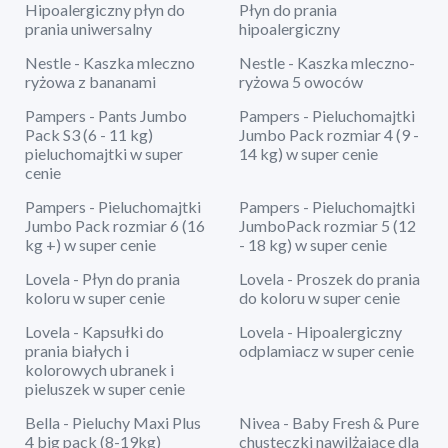
Hipoalergiczny płyn do
Płyn do prania
prania uniwersalny
hipoalergiczny
Nestle - Kaszka mleczno
Nestle - Kaszka mleczno-
ryżowa z bananami
ryżowa 5 owoców
Pampers - Pants Jumbo
Pampers - Pieluchomajtki
Pack S3 (6 - 11 kg)
Jumbo Pack rozmiar 4 (9 -
pieluchomajtki w super
14 kg) w super cenie
cenie
Pampers - Pieluchomajtki
Pampers - Pieluchomajtki
Jumbo Pack rozmiar 6 (16
JumboPack rozmiar 5 (12
kg +) w super cenie
- 18 kg) w super cenie
Lovela - Płyn do prania
Lovela - Proszek do prania
koloru w super cenie
do koloru w super cenie
Lovela - Kapsułki do
Lovela - Hipoalergiczny
prania białych i
odplamiacz w super cenie
kolorowych ubranek i
pieluszek w super cenie
Bella - Pieluchy Maxi Plus
Nivea - Baby Fresh & Pure
4 big pack (8-19kg)
chusteczki nawilżające dla