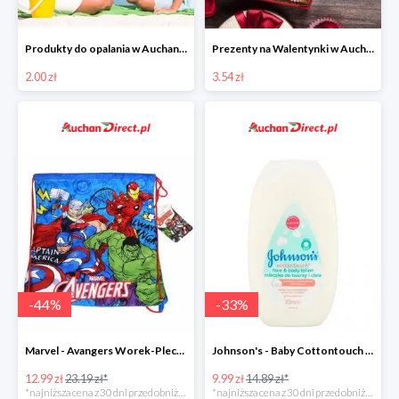
Produkty do opalania w Auchan Direct od 2 zł
Prezenty na Walentynki w Auchan Direct
2.00 zł
3.54 zł
-
44
%
-
33
%
Marvel - Avangers Worek-Plecak
Johnson's - Baby Cottontouch mleczko do twarzy i ciała
12.99 zł
23.19 zł*
9.99 zł
14.89 zł*
*najniższa cena z 30 dni przed obniżką
*najniższa cena z 30 dni przed obniżką