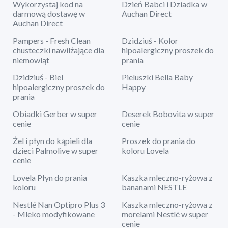
Wykorzystaj kod na
Dzień Babci i Dziadka w
darmową dostawę w
Auchan Direct
Auchan Direct
Pampers - Fresh Clean
Dzidziuś - Kolor
chusteczki nawilżające dla
hipoalergiczny proszek do
niemowląt
prania
Dzidziuś - Biel
Pieluszki Bella Baby
hipoalergiczny proszek do
Happy
prania
Obiadki Gerber w super
Deserek Bobovita w super
cenie
cenie
Żel i płyn do kąpieli dla
Proszek do prania do
dzieci Palmolive w super
koloru Lovela
cenie
Lovela Płyn do prania
Kaszka mleczno-ryżowa z
koloru
bananami NESTLE
Nestlé Nan Optipro Plus 3
Kaszka mleczno-ryżowa z
- Mleko modyfikowane
morelami Nestlé w super
cenie