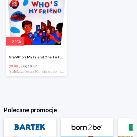
-
21
%
Gra Who's My Friend One To Fun w super cenie
29.99 zł
38.19 zł*
*najniższa cena z 30 dni przed obniżką
Polecane promocje