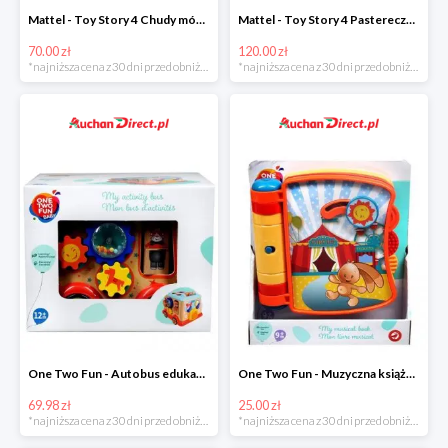
Mattel - Toy Story 4 Chudy mówiąca figurka w super cenie
Mattel - Toy Story 4 Pastereczka w super cenie
70.00 zł
120.00 zł
*najniższa cena z 30 dni przed obniżką
*najniższa cena z 30 dni przed obniżką
One Two Fun - Autobus edukacyjny w super cenie
One Two Fun - Muzyczna książeczka w super cenie
69.98 zł
25.00 zł
*najniższa cena z 30 dni przed obniżką
*najniższa cena z 30 dni przed obniżką