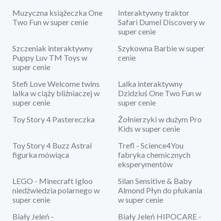
Muzyczna książeczka One
Interaktywny traktor
Two Fun w super cenie
Safari Dumel Discovery w
super cenie
Szczeniak interaktywny
Szykowna Barbie w super
Puppy Luv TM Toys w
cenie
super cenie
Stefi Love Welcome twins
Lalka interaktywny
lalka w ciąży bliźniaczej w
Dzidziuś One Two Fun w
super cenie
super cenie
Toy Story 4 Pastereczka
Żołnierzyki w dużym Pro
Kids w super cenie
Toy Story 4 Buzz Astral
Trefl - Science4You
figurka mówiąca
fabryka chemicznych
eksperymentów
LEGO - Minecraft Igloo
Silan Sensitive & Baby
niedźwiedzia polarnego w
Almond Płyn do płukania
super cenie
w super cenie
Biały Jeleń -
Biały Jeleń HIPOCARE -