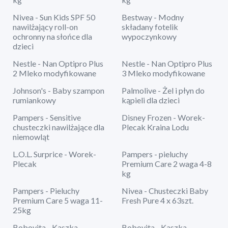
Nivea - Sun Kids SPF 50
Bestway - Modny
nawilżający roll-on
składany fotelik
ochronny na słońce dla
wypoczynkowy
dzieci
Nestle - Nan Optipro Plus
Nestle - Nan Optipro Plus
2 Mleko modyfikowane
3 Mleko modyfikowane
Johnson's - Baby szampon
Palmolive - Żel i płyn do
rumiankowy
kąpieli dla dzieci
Pampers - Sensitive
Disney Frozen - Worek-
chusteczki nawilżające dla
Plecak Kraina Lodu
niemowląt
L.O.L. Surprice - Worek-
Pampers - pieluchy
Plecak
Premium Care 2 waga 4-8
kg
Pampers - Pieluchy
Nivea - Chusteczki Baby
Premium Care 5 waga 11-
Fresh Pure 4 x 63szt.
25kg
Bobovita - Kaszka
Bobovita - Kaszka