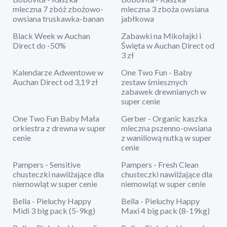
mleczna 7 zbóż zbożowo-
mleczna 3 zboża owsiana
owsiana truskawka-banan
jabłkowa
Black Week w Auchan
Zabawki na Mikołajki i
Direct do -50%
Święta w Auchan Direct od
3 zł
Kalendarze Adwentowe w
One Two Fun - Baby
Auchan Direct od 3,19 zł
zestaw śmiesznych
zabawek drewnianych w
super cenie
One Two Fun Baby Mała
Gerber - Organic kaszka
orkiestra z drewna w super
mleczna pszenno-owsiana
cenie
z waniliową nutką w super
cenie
Pampers - Sensitive
Pampers - Fresh Clean
chusteczki nawilżające dla
chusteczki nawilżające dla
niemowląt w super cenie
niemowląt w super cenie
Bella - Pieluchy Happy
Bella - Pieluchy Happy
Midi 3 big pack (5-9kg)
Maxi 4 big pack (8-19kg)