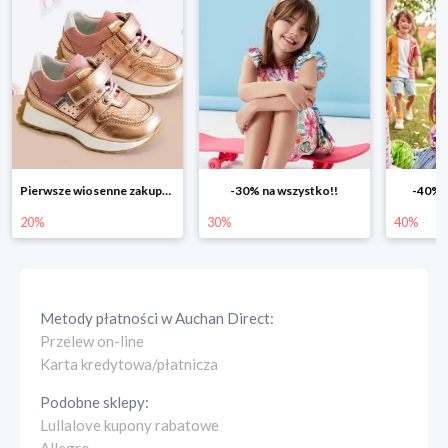
Pierwsze wiosenne zakupy -20%
-30% na wszystko!!
-40% na drugą sztukę
Wi
30%
40%
25
Metody płatności w
Auchan Direct
:
Przelew on-line
Karta kredytowa/płatnicza
Podobne sklepy:
Lullalove kupony rabatowe