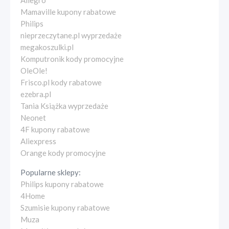
Allegro
Mamaville kupony rabatowe
Philips
nieprzeczytane.pl wyprzedaże
megakoszulki.pl
Komputronik kody promocyjne
OleOle!
Frisco.pl kody rabatowe
ezebra.pl
Tania Książka wyprzedaże
Neonet
4F kupony rabatowe
Aliexpress
Orange kody promocyjne
Popularne sklepy:
Philips kupony rabatowe
4Home
Szumisie kupony rabatowe
Muza