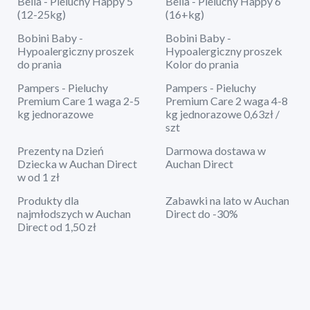
Bella - Pieluchy Happy 5
Bella - Pieluchy Happy 6
(12-25kg)
(16+kg)
Bobini Baby -
Bobini Baby -
Hypoalergiczny proszek
Hypoalergiczny proszek
do prania
Kolor do prania
Pampers - Pieluchy
Pampers - Pieluchy
Premium Care 1 waga 2-5
Premium Care 2 waga 4-8
kg jednorazowe
kg jednorazowe 0,63zł /
szt
Prezenty na Dzień
Darmowa dostawa w
Dziecka w Auchan Direct
Auchan Direct
w od 1 zł
Produkty dla
Zabawki na lato w Auchan
najmłodszych w Auchan
Direct do -30%
Direct od 1,50 zł