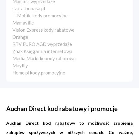
Mamaiti wyprzedaże
szafa-bobasa.pl
T-Mobile kody promocyjne
Mamaville
Vision Express kody rabatowe
Orange
RTV EURO AGD wyprzedaże
Znak Księgarnia internetowa
Media Markt kupony rabatowe
Maylily
Home.pl kody promocyjne
Auchan Direct kod rabatowy i promocje
Auchan Direct kod rabatowy to możliwość zrobienia
zakupów spożywczych w niższych cenach. Co ważne,