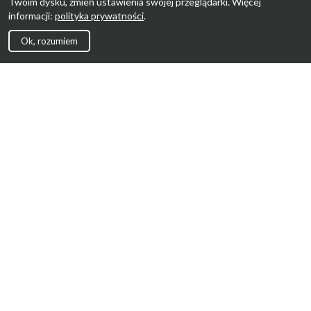
Twoim dysku, zmień ustawienia swojej przeglądarki. Więcej
informacji:
polityka prywatności
.
Ok, rozumiem
Strona Główna
Promocje
Sklepy