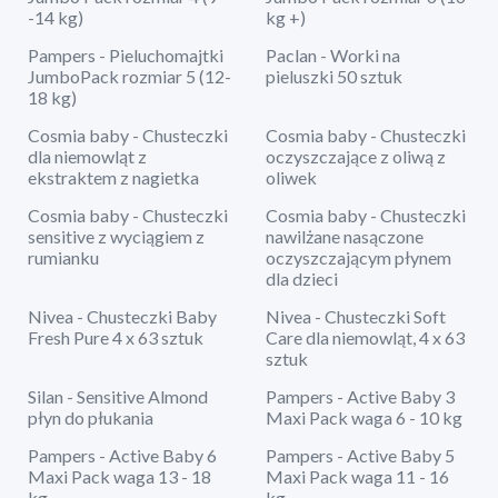
-14 kg)
kg +)
Pampers - Pieluchomajtki
Paclan - Worki na
JumboPack rozmiar 5 (12-
pieluszki 50 sztuk
18 kg)
Cosmia baby - Chusteczki
Cosmia baby - Chusteczki
dla niemowląt z
oczyszczające z oliwą z
ekstraktem z nagietka
oliwek
Cosmia baby - Chusteczki
Cosmia baby - Chusteczki
sensitive z wyciągiem z
nawilżane nasączone
rumianku
oczyszczającym płynem
dla dzieci
Nivea - Chusteczki Baby
Nivea - Chusteczki Soft
Fresh Pure 4 x 63 sztuk
Care dla niemowląt, 4 x 63
sztuk
Silan - Sensitive Almond
Pampers - Active Baby 3
płyn do płukania
Maxi Pack waga 6 - 10 kg
Pampers - Active Baby 6
Pampers - Active Baby 5
Maxi Pack waga 13 - 18
Maxi Pack waga 11 - 16
kg
kg