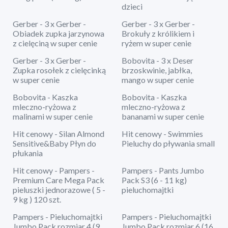
dzieci
Gerber - 3 x Gerber -
Gerber - 3 x Gerber -
Obiadek zupka jarzynowa
Brokuły z królikiem i
z cielęciną w super cenie
ryżem w super cenie
Gerber - 3 x Gerber -
Bobovita - 3 x Deser
Zupka rosołek z cielęcinką
brzoskwinie, jabłka,
w super cenie
mango w super cenie
Bobovita - Kaszka
Bobovita - Kaszka
mleczno-ryżowa z
mleczno-ryżowa z
malinami w super cenie
bananami w super cenie
Hit cenowy - Silan Almond
Hit cenowy - Swimmies
Sensitive&Baby Płyn do
Pieluchy do pływania small
płukania
Hit cenowy - Pampers -
Pampers - Pants Jumbo
Premium Care Mega Pack
Pack S3 (6 - 11 kg)
pieluszki jednorazowe ( 5 -
pieluchomajtki
9 kg ) 120 szt.
Pampers - Pieluchomajtki
Pampers - Pieluchomajtki
Jumbo Pack rozmiar 4 (9
Jumbo Pack rozmiar 6 (16