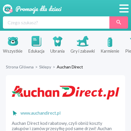
Promocje
Produkty
Sklepy
Wszystkie
Edukacja
Ubrania
Gry i zabawki
Karmienie
Pie
Blog
Strona Główna
>
Sklepy
>
Auchan Direct
Wyprawka
www.auchandirect.pl
Auchan Direct kod rabatowy, czyli obniż koszty
zakupów i zamów przesyłkę pod same drzwi! Auchan