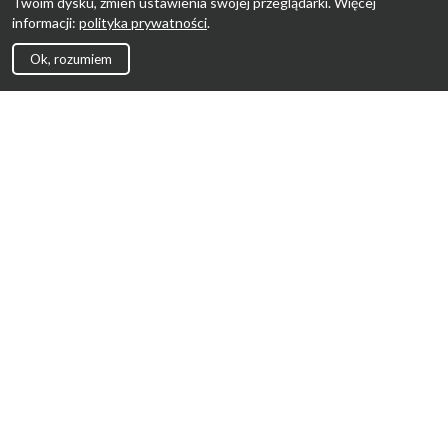
Twoim dysku, zmień ustawienia swojej przeglądarki. Więcej
informacji:
polityka prywatności
.
Ok, rozumiem
Strona Główna
Promocje
Sklepy