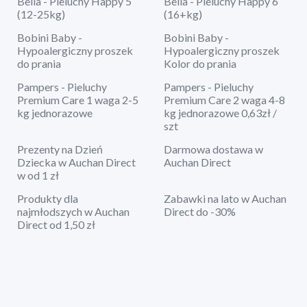
Bella - Pieluchy Happy 5
Bella - Pieluchy Happy 6
(12-25kg)
(16+kg)
Bobini Baby -
Bobini Baby -
Hypoalergiczny proszek
Hypoalergiczny proszek
do prania
Kolor do prania
Pampers - Pieluchy
Pampers - Pieluchy
Premium Care 1 waga 2-5
Premium Care 2 waga 4-8
kg jednorazowe
kg jednorazowe 0,63zł /
szt
Prezenty na Dzień
Darmowa dostawa w
Dziecka w Auchan Direct
Auchan Direct
w od 1 zł
Produkty dla
Zabawki na lato w Auchan
najmłodszych w Auchan
Direct do -30%
Direct od 1,50 zł