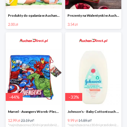
Produkty do opalania w Auchan Direct od 2 zł
Prezenty na Walentynki w Auchan Direct
2.00 zł
3.54 zł
-
44
%
-
33
%
Marvel - Avangers Worek-Plecak
Johnson's - Baby Cottontouch mleczko do twarzy i ciała
12.99 zł
23.19 zł*
9.99 zł
14.89 zł*
*najniższa cena z 30 dni przed obniżką
*najniższa cena z 30 dni przed obniżką