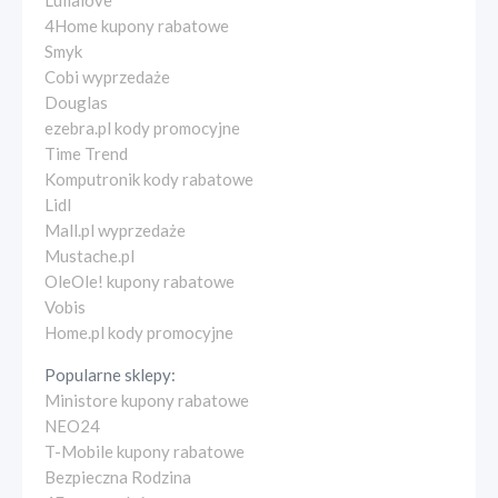
Lullalove
4Home kupony rabatowe
Smyk
Cobi wyprzedaże
Douglas
ezebra.pl kody promocyjne
Time Trend
Komputronik kody rabatowe
Lidl
Mall.pl wyprzedaże
Mustache.pl
OleOle! kupony rabatowe
Vobis
Home.pl kody promocyjne
Popularne sklepy:
Ministore kupony rabatowe
NEO24
T-Mobile kupony rabatowe
Bezpieczna Rodzina