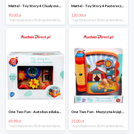
Mattel - Toy Story 4 Chudy mówiąca figurka w super cenie
Mattel - Toy Story 4 Pastereczka w super cenie
70.00 zł
120.00 zł
*najniższa cena z 30 dni przed obniżką
*najniższa cena z 30 dni przed obniżką
One Two Fun - Autobus edukacyjny w super cenie
One Two Fun - Muzyczna książeczka w super cenie
69.98 zł
25.00 zł
*najniższa cena z 30 dni przed obniżką
*najniższa cena z 30 dni przed obniżką