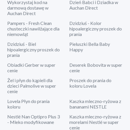
Wykorzystaj kod na
Dzień Babci i Dziadka w
darmową dostawę w
Auchan Direct
Auchan Direct
Pampers - Fresh Clean
Dzidziuś - Kolor
chusteczki nawilżające dla
hipoalergiczny proszek do
niemowląt
prania
Dzidziuś - Biel
Pieluszki Bella Baby
hipoalergiczny proszek do
Happy
prania
Obiadki Gerber w super
Deserek Bobovita w super
cenie
cenie
Żel i płyn do kąpieli dla
Proszek do prania do
dzieci Palmolive w super
koloru Lovela
cenie
Lovela Płyn do prania
Kaszka mleczno-ryżowa z
koloru
bananami NESTLE
Nestlé Nan Optipro Plus 3
Kaszka mleczno-ryżowa z
- Mleko modyfikowane
morelami Nestlé w super
cenie