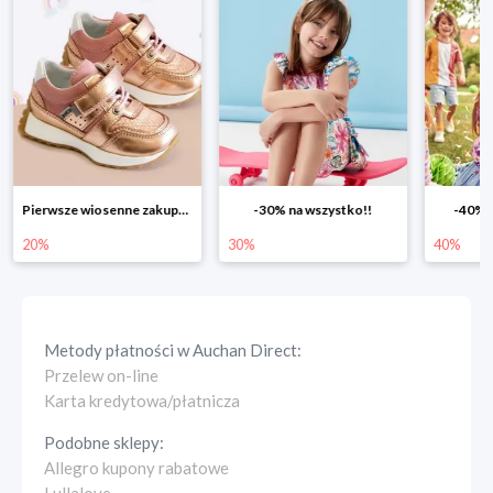
Pierwsze wiosenne zakupy -20%
-30% na wszystko!!
-40% n
20%
30%
40%
Metody płatności w
Auchan Direct
:
Przelew on-line
Karta kredytowa/płatnicza
Podobne sklepy:
Allegro kupony rabatowe