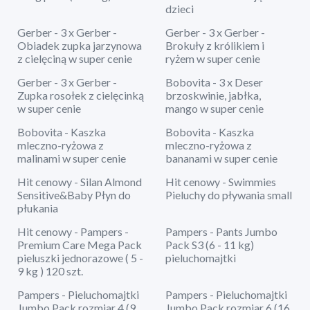
dzieci
Gerber - 3 x Gerber -
Gerber - 3 x Gerber -
Obiadek zupka jarzynowa
Brokuły z królikiem i
z cielęciną w super cenie
ryżem w super cenie
Gerber - 3 x Gerber -
Bobovita - 3 x Deser
Zupka rosołek z cielęcinką
brzoskwinie, jabłka,
w super cenie
mango w super cenie
Bobovita - Kaszka
Bobovita - Kaszka
mleczno-ryżowa z
mleczno-ryżowa z
malinami w super cenie
bananami w super cenie
Hit cenowy - Silan Almond
Hit cenowy - Swimmies
Sensitive&Baby Płyn do
Pieluchy do pływania small
płukania
Hit cenowy - Pampers -
Pampers - Pants Jumbo
Premium Care Mega Pack
Pack S3 (6 - 11 kg)
pieluszki jednorazowe ( 5 -
pieluchomajtki
9 kg ) 120 szt.
Pampers - Pieluchomajtki
Pampers - Pieluchomajtki
Jumbo Pack rozmiar 4 (9
Jumbo Pack rozmiar 6 (16