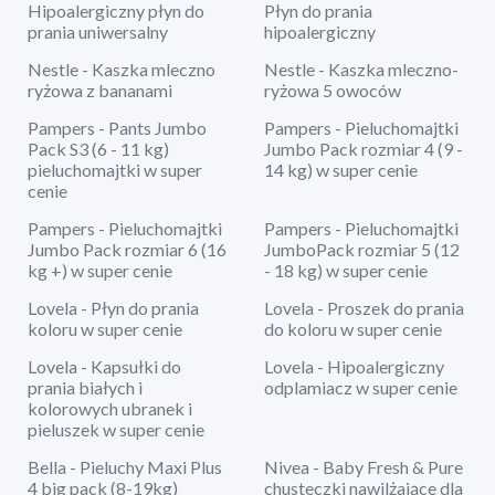
Hipoalergiczny płyn do
Płyn do prania
prania uniwersalny
hipoalergiczny
Nestle - Kaszka mleczno
Nestle - Kaszka mleczno-
ryżowa z bananami
ryżowa 5 owoców
Pampers - Pants Jumbo
Pampers - Pieluchomajtki
Pack S3 (6 - 11 kg)
Jumbo Pack rozmiar 4 (9 -
pieluchomajtki w super
14 kg) w super cenie
cenie
Pampers - Pieluchomajtki
Pampers - Pieluchomajtki
Jumbo Pack rozmiar 6 (16
JumboPack rozmiar 5 (12
kg +) w super cenie
- 18 kg) w super cenie
Lovela - Płyn do prania
Lovela - Proszek do prania
koloru w super cenie
do koloru w super cenie
Lovela - Kapsułki do
Lovela - Hipoalergiczny
prania białych i
odplamiacz w super cenie
kolorowych ubranek i
pieluszek w super cenie
Bella - Pieluchy Maxi Plus
Nivea - Baby Fresh & Pure
4 big pack (8-19kg)
chusteczki nawilżające dla