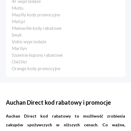
4F wyprzedaże
Multu
Maylily kody promocyjne
Mall.pl
Mamaville kody rabatowe
Smyk
Vobis wyprzedaże
Marilyn
Szumisie kupony rabatowe
OleOle!
Orange kody promocyjne
Auchan Direct kod rabatowy i promocje
Auchan Direct kod rabatowy to możliwość zrobienia
zakupów spożywczych w niższych cenach. Co ważne,