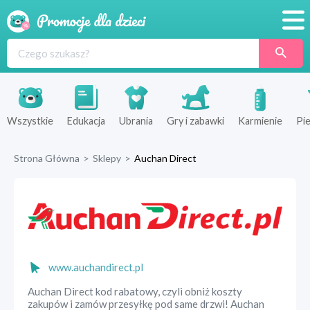
Promocje
Produkty
Sklepy
Wszystkie
Edukacja
Ubrania
Gry i zabawki
Karmienie
Pie
Blog
Strona Główna
>
Sklepy
>
Auchan Direct
Wyprawka
www.auchandirect.pl
Auchan Direct kod rabatowy, czyli obniż koszty
zakupów i zamów przesyłkę pod same drzwi! Auchan