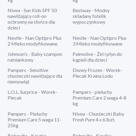
Nivea - Sun Kids SPF 50
Bestway - Modny
nawilżający roll-on
składany fotelik
ochronny na słońce dla
wypoczynkowy
dzieci
Nestle - Nan Optipro Plus
Nestle - Nan Optipro Plus
2 Mleko modyfikowane
3 Mleko modyfikowane
Johnson's - Baby szampon
Palmolive - Żel i płyn do
rumiankowy
kąpieli dla dzieci
Pampers - Sensitive
Disney Frozen - Worek-
chusteczki nawilżające dla
Plecak Kraina Lodu
niemowląt
L.O.L. Surprice - Worek-
Pampers - pieluchy
Plecak
Premium Care 2 waga 4-8
kg
Pampers - Pieluchy
Nivea - Chusteczki Baby
Premium Care 5 waga 11-
Fresh Pure 4 x 63szt.
25kg
Bobovita - Kaszka
Bobovita - Kaszka