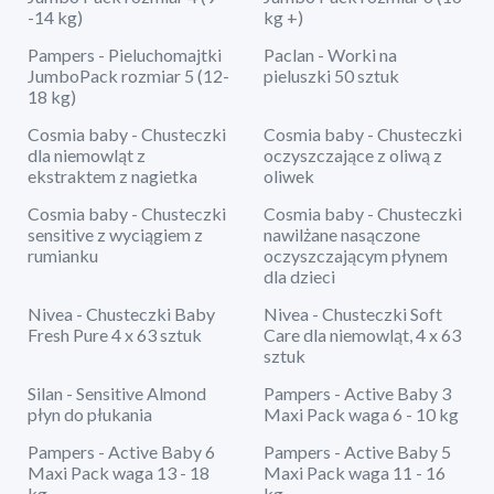
-14 kg)
kg +)
Pampers - Pieluchomajtki
Paclan - Worki na
JumboPack rozmiar 5 (12-
pieluszki 50 sztuk
18 kg)
Cosmia baby - Chusteczki
Cosmia baby - Chusteczki
dla niemowląt z
oczyszczające z oliwą z
ekstraktem z nagietka
oliwek
Cosmia baby - Chusteczki
Cosmia baby - Chusteczki
sensitive z wyciągiem z
nawilżane nasączone
rumianku
oczyszczającym płynem
dla dzieci
Nivea - Chusteczki Baby
Nivea - Chusteczki Soft
Fresh Pure 4 x 63 sztuk
Care dla niemowląt, 4 x 63
sztuk
Silan - Sensitive Almond
Pampers - Active Baby 3
płyn do płukania
Maxi Pack waga 6 - 10 kg
Pampers - Active Baby 6
Pampers - Active Baby 5
Maxi Pack waga 13 - 18
Maxi Pack waga 11 - 16
kg
kg