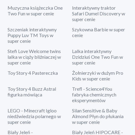
Muzyczna książeczka One
Interaktywny traktor
Two Fun w super cenie
Safari Dumel Discovery w
super cenie
Szczeniak interaktywny
Szykowna Barbie w super
Puppy Luv TM Toys w
cenie
super cenie
Stefi Love Welcome twins
Lalka interaktywny
lalka w ciąży bliźniaczej w
Dzidziuś One Two Fun w
super cenie
super cenie
Toy Story 4 Pastereczka
Żołnierzyki w dużym Pro
Kids w super cenie
Toy Story 4 Buzz Astral
Trefl - Science4You
figurka mówiąca
fabryka chemicznych
eksperymentów
LEGO - Minecraft Igloo
Silan Sensitive & Baby
niedźwiedzia polarnego w
Almond Płyn do płukania
super cenie
w super cenie
Biały Jeleń -
Biały Jeleń HIPOCARE -