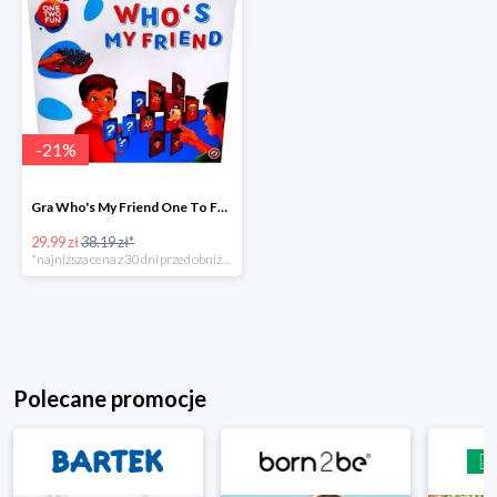
-
21
%
Gra Who's My Friend One To Fun w super cenie
29.99 zł
38.19 zł*
*najniższa cena z 30 dni przed obniżką
Polecane promocje