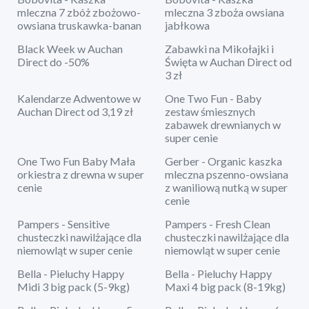
mleczna 7 zbóż zbożowo-
mleczna 3 zboża owsiana
owsiana truskawka-banan
jabłkowa
Black Week w Auchan
Zabawki na Mikołajki i
Direct do -50%
Święta w Auchan Direct od
3 zł
Kalendarze Adwentowe w
One Two Fun - Baby
Auchan Direct od 3,19 zł
zestaw śmiesznych
zabawek drewnianych w
super cenie
One Two Fun Baby Mała
Gerber - Organic kaszka
orkiestra z drewna w super
mleczna pszenno-owsiana
cenie
z waniliową nutką w super
cenie
Pampers - Sensitive
Pampers - Fresh Clean
chusteczki nawilżające dla
chusteczki nawilżające dla
niemowląt w super cenie
niemowląt w super cenie
Bella - Pieluchy Happy
Bella - Pieluchy Happy
Midi 3 big pack (5-9kg)
Maxi 4 big pack (8-19kg)