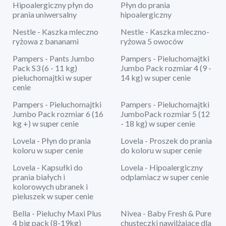
Hipoalergiczny płyn do
Płyn do prania
prania uniwersalny
hipoalergiczny
Nestle - Kaszka mleczno
Nestle - Kaszka mleczno-
ryżowa z bananami
ryżowa 5 owoców
Pampers - Pants Jumbo
Pampers - Pieluchomajtki
Pack S3 (6 - 11 kg)
Jumbo Pack rozmiar 4 (9 -
pieluchomajtki w super
14 kg) w super cenie
cenie
Pampers - Pieluchomajtki
Pampers - Pieluchomajtki
Jumbo Pack rozmiar 6 (16
JumboPack rozmiar 5 (12
kg +) w super cenie
- 18 kg) w super cenie
Lovela - Płyn do prania
Lovela - Proszek do prania
koloru w super cenie
do koloru w super cenie
Lovela - Kapsułki do
Lovela - Hipoalergiczny
prania białych i
odplamiacz w super cenie
kolorowych ubranek i
pieluszek w super cenie
Bella - Pieluchy Maxi Plus
Nivea - Baby Fresh & Pure
4 big pack (8-19kg)
chusteczki nawilżające dla