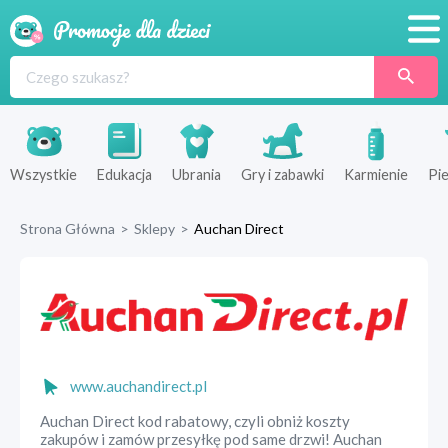
Promocje
Produkty
Sklepy
Wszystkie
Edukacja
Ubrania
Gry i zabawki
Karmienie
Pie
Blog
Strona Główna
>
Sklepy
>
Auchan Direct
Wyprawka
www.auchandirect.pl
Auchan Direct kod rabatowy, czyli obniż koszty
zakupów i zamów przesyłkę pod same drzwi! Auchan