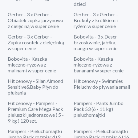
dzieci
Gerber - 3 x Gerber -
Gerber - 3 x Gerber -
Obiadek zupka jarzynowa
Brokuły z królikiem i
z cielęciną w super cenie
ryżem w super cenie
Gerber - 3 x Gerber -
Bobovita - 3 x Deser
Zupka rosołek z cielęcinką
brzoskwinie, jabłka,
w super cenie
mango w super cenie
Bobovita - Kaszka
Bobovita - Kaszka
mleczno-ryżowa z
mleczno-ryżowa z
malinami w super cenie
bananami w super cenie
Hit cenowy - Silan Almond
Hit cenowy - Swimmies
Sensitive&Baby Płyn do
Pieluchy do pływania small
płukania
Hit cenowy - Pampers -
Pampers - Pants Jumbo
Premium Care Mega Pack
Pack S3 (6 - 11 kg)
pieluszki jednorazowe ( 5 -
pieluchomajtki
9 kg ) 120 szt.
Pampers - Pieluchomajtki
Pampers - Pieluchomajtki
Jumbo Pack rozmiar 4 (9
Jumbo Pack rozmiar 6 (16