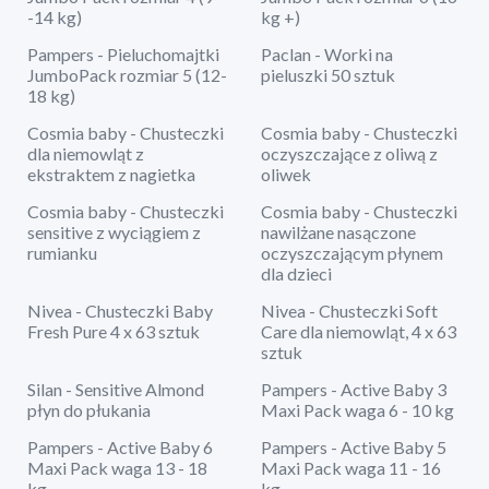
-14 kg)
kg +)
Pampers - Pieluchomajtki
Paclan - Worki na
JumboPack rozmiar 5 (12-
pieluszki 50 sztuk
18 kg)
Cosmia baby - Chusteczki
Cosmia baby - Chusteczki
dla niemowląt z
oczyszczające z oliwą z
ekstraktem z nagietka
oliwek
Cosmia baby - Chusteczki
Cosmia baby - Chusteczki
sensitive z wyciągiem z
nawilżane nasączone
rumianku
oczyszczającym płynem
dla dzieci
Nivea - Chusteczki Baby
Nivea - Chusteczki Soft
Fresh Pure 4 x 63 sztuk
Care dla niemowląt, 4 x 63
sztuk
Silan - Sensitive Almond
Pampers - Active Baby 3
płyn do płukania
Maxi Pack waga 6 - 10 kg
Pampers - Active Baby 6
Pampers - Active Baby 5
Maxi Pack waga 13 - 18
Maxi Pack waga 11 - 16
kg
kg