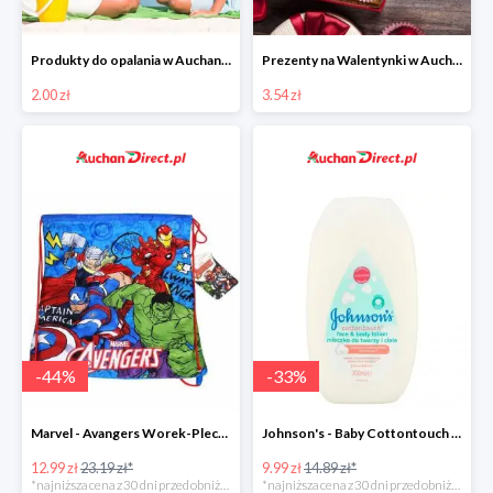
Produkty do opalania w Auchan Direct od 2 zł
Prezenty na Walentynki w Auchan Direct
2.00 zł
3.54 zł
-
44
%
-
33
%
Marvel - Avangers Worek-Plecak
Johnson's - Baby Cottontouch mleczko do twarzy i ciała
12.99 zł
23.19 zł*
9.99 zł
14.89 zł*
*najniższa cena z 30 dni przed obniżką
*najniższa cena z 30 dni przed obniżką