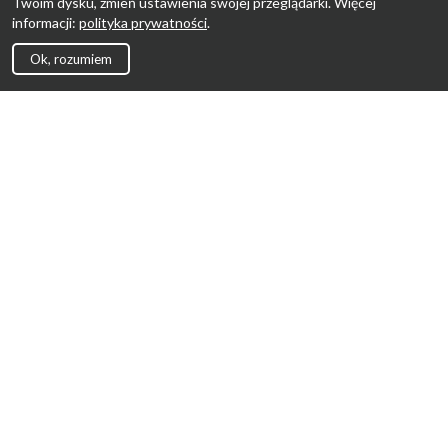
Twoim dysku, zmień ustawienia swojej przeglądarki. Więcej
informacji:
polityka prywatności
.
Ok, rozumiem
Strona Główna
Promocje
Sklepy