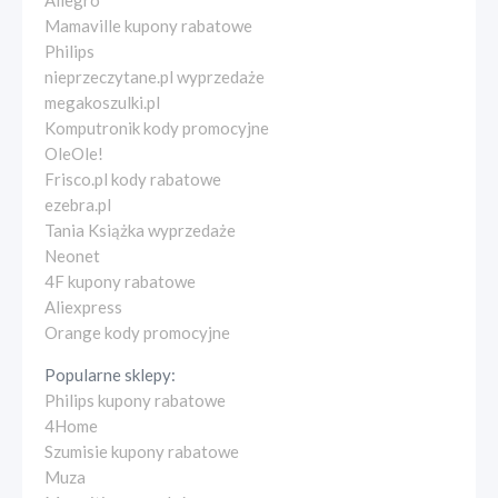
Allegro
Mamaville kupony rabatowe
Philips
nieprzeczytane.pl wyprzedaże
megakoszulki.pl
Komputronik kody promocyjne
OleOle!
Frisco.pl kody rabatowe
ezebra.pl
Tania Książka wyprzedaże
Neonet
4F kupony rabatowe
Aliexpress
Orange kody promocyjne
Popularne sklepy:
Philips kupony rabatowe
4Home
Szumisie kupony rabatowe
Muza