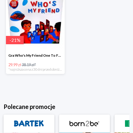
-
21
%
Gra Who's My Friend One To Fun w super cenie
29.99 zł
38.19 zł*
*najniższa cena z 30 dni przed obniżką
Polecane promocje