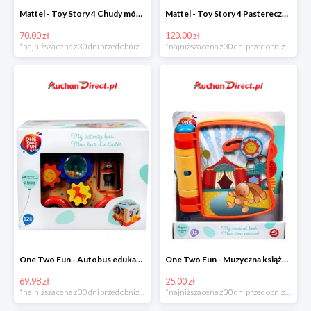
Mattel - Toy Story 4 Chudy mówiąca figurka w super cenie
Mattel - Toy Story 4 Pastereczka w super cenie
70.00 zł
120.00 zł
*najniższa cena z 30 dni przed obniżką
*najniższa cena z 30 dni przed obniżką
One Two Fun - Autobus edukacyjny w super cenie
One Two Fun - Muzyczna książeczka w super cenie
69.98 zł
25.00 zł
*najniższa cena z 30 dni przed obniżką
*najniższa cena z 30 dni przed obniżką