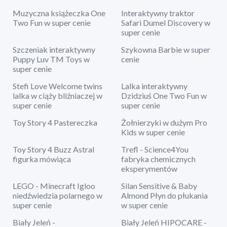
Muzyczna książeczka One
Interaktywny traktor
Two Fun w super cenie
Safari Dumel Discovery w
super cenie
Szczeniak interaktywny
Szykowna Barbie w super
Puppy Luv TM Toys w
cenie
super cenie
Stefi Love Welcome twins
Lalka interaktywny
lalka w ciąży bliźniaczej w
Dzidziuś One Two Fun w
super cenie
super cenie
Toy Story 4 Pastereczka
Żołnierzyki w dużym Pro
Kids w super cenie
Toy Story 4 Buzz Astral
Trefl - Science4You
figurka mówiąca
fabryka chemicznych
eksperymentów
LEGO - Minecraft Igloo
Silan Sensitive & Baby
niedźwiedzia polarnego w
Almond Płyn do płukania
super cenie
w super cenie
Biały Jeleń -
Biały Jeleń HIPOCARE -