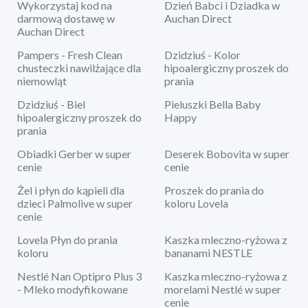
Wykorzystaj kod na
Dzień Babci i Dziadka w
darmową dostawę w
Auchan Direct
Auchan Direct
Pampers - Fresh Clean
Dzidziuś - Kolor
chusteczki nawilżające dla
hipoalergiczny proszek do
niemowląt
prania
Dzidziuś - Biel
Pieluszki Bella Baby
hipoalergiczny proszek do
Happy
prania
Obiadki Gerber w super
Deserek Bobovita w super
cenie
cenie
Żel i płyn do kąpieli dla
Proszek do prania do
dzieci Palmolive w super
koloru Lovela
cenie
Lovela Płyn do prania
Kaszka mleczno-ryżowa z
koloru
bananami NESTLE
Nestlé Nan Optipro Plus 3
Kaszka mleczno-ryżowa z
- Mleko modyfikowane
morelami Nestlé w super
cenie