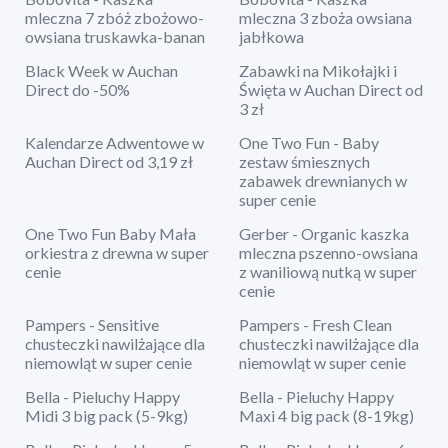
mleczna 7 zbóż zbożowo-
mleczna 3 zboża owsiana
owsiana truskawka-banan
jabłkowa
Black Week w Auchan
Zabawki na Mikołajki i
Direct do -50%
Święta w Auchan Direct od
3 zł
Kalendarze Adwentowe w
One Two Fun - Baby
Auchan Direct od 3,19 zł
zestaw śmiesznych
zabawek drewnianych w
super cenie
One Two Fun Baby Mała
Gerber - Organic kaszka
orkiestra z drewna w super
mleczna pszenno-owsiana
cenie
z waniliową nutką w super
cenie
Pampers - Sensitive
Pampers - Fresh Clean
chusteczki nawilżające dla
chusteczki nawilżające dla
niemowląt w super cenie
niemowląt w super cenie
Bella - Pieluchy Happy
Bella - Pieluchy Happy
Midi 3 big pack (5-9kg)
Maxi 4 big pack (8-19kg)