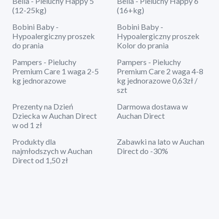
Bella - Pieluchy Happy 5
Bella - Pieluchy Happy 6
(12-25kg)
(16+kg)
Bobini Baby -
Bobini Baby -
Hypoalergiczny proszek
Hypoalergiczny proszek
do prania
Kolor do prania
Pampers - Pieluchy
Pampers - Pieluchy
Premium Care 1 waga 2-5
Premium Care 2 waga 4-8
kg jednorazowe
kg jednorazowe 0,63zł /
szt
Prezenty na Dzień
Darmowa dostawa w
Dziecka w Auchan Direct
Auchan Direct
w od 1 zł
Produkty dla
Zabawki na lato w Auchan
najmłodszych w Auchan
Direct do -30%
Direct od 1,50 zł