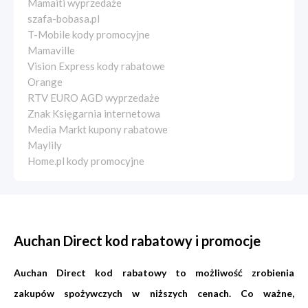
Mamaiti wyprzedaże
szafa-bobasa.pl
T-Mobile kody promocyjne
Mamaville
Vision Express kody rabatowe
Orange
RTV EURO AGD wyprzedaże
Znak Księgarnia internetowa
Media Markt kupony rabatowe
Maylily
Home.pl kody promocyjne
Auchan Direct kod rabatowy i promocje
Auchan Direct kod rabatowy to możliwość zrobienia
zakupów spożywczych w niższych cenach. Co ważne,