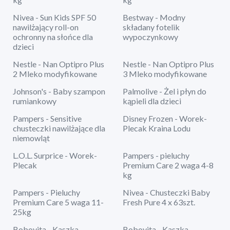
Nivea - Sun Kids SPF 50
Bestway - Modny
nawilżający roll-on
składany fotelik
ochronny na słońce dla
wypoczynkowy
dzieci
Nestle - Nan Optipro Plus
Nestle - Nan Optipro Plus
2 Mleko modyfikowane
3 Mleko modyfikowane
Johnson's - Baby szampon
Palmolive - Żel i płyn do
rumiankowy
kąpieli dla dzieci
Pampers - Sensitive
Disney Frozen - Worek-
chusteczki nawilżające dla
Plecak Kraina Lodu
niemowląt
L.O.L. Surprice - Worek-
Pampers - pieluchy
Plecak
Premium Care 2 waga 4-8
kg
Pampers - Pieluchy
Nivea - Chusteczki Baby
Premium Care 5 waga 11-
Fresh Pure 4 x 63szt.
25kg
Bobovita - Kaszka
Bobovita - Kaszka