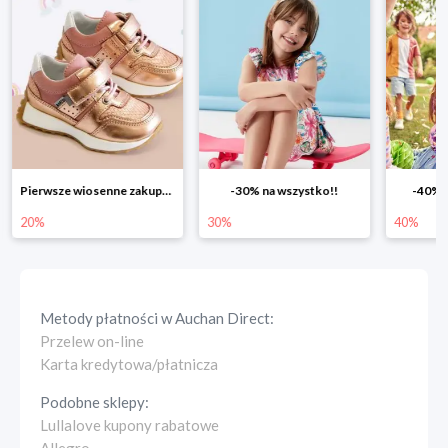
-30% na wszystko!!
-40% na drugą sztukę
Wiosenn
30%
40%
25%
Metody płatności w
Auchan Direct
:
Przelew on-line
Karta kredytowa/płatnicza
Podobne sklepy:
Lullalove kupony rabatowe