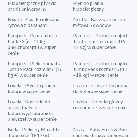
Hipoalergiczny płyn do
Płyn do prania
prania uniwersalny
hipoalergiczny
Nestle - Kaszka mleczno
Nestle - Kaszka mleczno-
ryżowa z bananami
ryżowa 5 owoców
Pampers - Pants Jumbo
Pampers - Pieluchomajtki
Pack S3 (6 - 11 kg)
Jumbo Pack rozmiar 4 (9 -
pieluchomajtki w super
14 kg) w super cenie
cenie
Pampers - Pieluchomajtki
Pampers - Pieluchomajtki
Jumbo Pack rozmiar 6 (16
JumboPack rozmiar 5 (12
kg +) w super cenie
- 18 kg) w super cenie
Lovela - Płyn do prania
Lovela - Proszek do prania
koloru w super cenie
do koloru w super cenie
Lovela - Kapsułki do
Lovela - Hipoalergiczny
prania białych i
odplamiacz w super cenie
kolorowych ubranek i
pieluszek w super cenie
Bella - Pieluchy Maxi Plus
Nivea - Baby Fresh & Pure
4 big pack (8-19kg)
chusteczki nawilżające dla