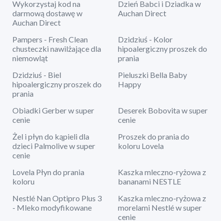
Wykorzystaj kod na
Dzień Babci i Dziadka w
darmową dostawę w
Auchan Direct
Auchan Direct
Pampers - Fresh Clean
Dzidziuś - Kolor
chusteczki nawilżające dla
hipoalergiczny proszek do
niemowląt
prania
Dzidziuś - Biel
Pieluszki Bella Baby
hipoalergiczny proszek do
Happy
prania
Obiadki Gerber w super
Deserek Bobovita w super
cenie
cenie
Żel i płyn do kąpieli dla
Proszek do prania do
dzieci Palmolive w super
koloru Lovela
cenie
Lovela Płyn do prania
Kaszka mleczno-ryżowa z
koloru
bananami NESTLE
Nestlé Nan Optipro Plus 3
Kaszka mleczno-ryżowa z
- Mleko modyfikowane
morelami Nestlé w super
cenie