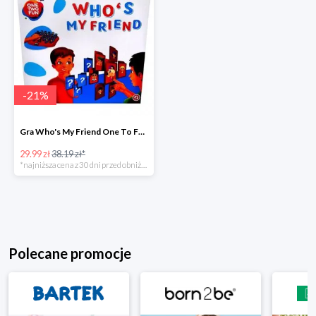
-
21
%
Gra Who's My Friend One To Fun w super cenie
29.99 zł
38.19 zł*
*najniższa cena z 30 dni przed obniżką
Polecane promocje