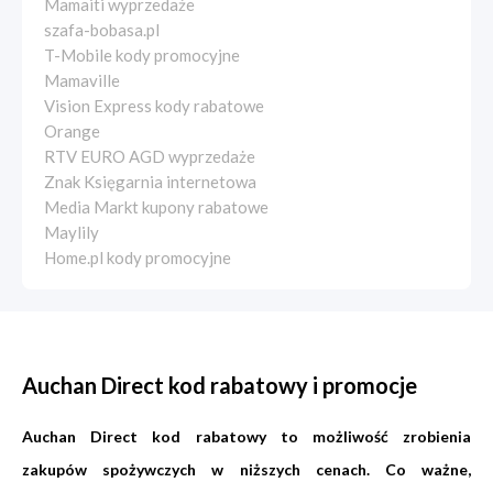
Mamaiti wyprzedaże
szafa-bobasa.pl
T-Mobile kody promocyjne
Mamaville
Vision Express kody rabatowe
Orange
RTV EURO AGD wyprzedaże
Znak Księgarnia internetowa
Media Markt kupony rabatowe
Maylily
Home.pl kody promocyjne
Auchan Direct kod rabatowy i promocje
Auchan Direct kod rabatowy to możliwość zrobienia
zakupów spożywczych w niższych cenach. Co ważne,