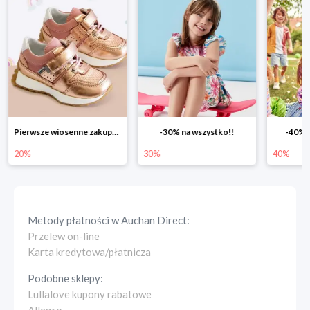
Pierwsze wiosenne zakupy -20%
-30% na wszystko!!
-40% na drugą sztuk
30%
40%
Metody płatności w
Auchan Direct
:
Przelew on-line
Karta kredytowa/płatnicza
Podobne sklepy:
Lullalove kupony rabatowe