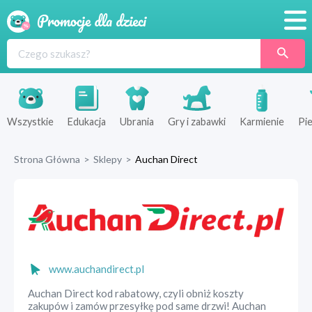
Promocje
Produkty
Sklepy
Wszystkie
Edukacja
Ubrania
Gry i zabawki
Karmienie
Pie
Blog
Strona Główna
>
Sklepy
>
Auchan Direct
Wyprawka
www.auchandirect.pl
Auchan Direct kod rabatowy, czyli obniż koszty
zakupów i zamów przesyłkę pod same drzwi! Auchan