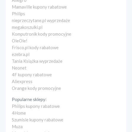
Allegro
Mamaville kupony rabatowe
Philips
nieprzeczytane.pl wyprzedaże
megakoszulki.pl
Komputronik kody promocyjne
OleOle!
Frisco.pl kody rabatowe
ezebra.pl
Tania Książka wyprzedaże
Neonet
4F kupony rabatowe
Aliexpress
Orange kody promocyjne
Popularne sklepy:
Philips kupony rabatowe
4Home
Szumisie kupony rabatowe
Muza