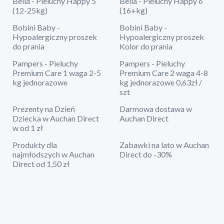
Bella - Pieluchy Happy 5
Bella - Pieluchy Happy 6
(12-25kg)
(16+kg)
Bobini Baby -
Bobini Baby -
Hypoalergiczny proszek
Hypoalergiczny proszek
do prania
Kolor do prania
Pampers - Pieluchy
Pampers - Pieluchy
Premium Care 1 waga 2-5
Premium Care 2 waga 4-8
kg jednorazowe
kg jednorazowe 0,63zł /
szt
Prezenty na Dzień
Darmowa dostawa w
Dziecka w Auchan Direct
Auchan Direct
w od 1 zł
Produkty dla
Zabawki na lato w Auchan
najmłodszych w Auchan
Direct do -30%
Direct od 1,50 zł