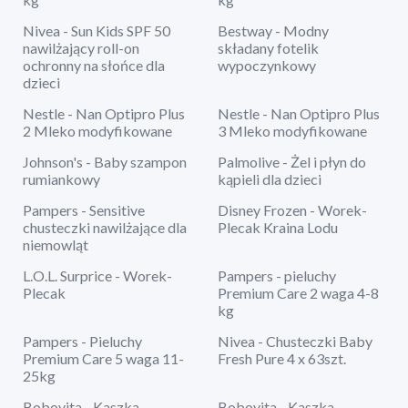
Nivea - Sun Kids SPF 50
Bestway - Modny
nawilżający roll-on
składany fotelik
ochronny na słońce dla
wypoczynkowy
dzieci
Nestle - Nan Optipro Plus
Nestle - Nan Optipro Plus
2 Mleko modyfikowane
3 Mleko modyfikowane
Johnson's - Baby szampon
Palmolive - Żel i płyn do
rumiankowy
kąpieli dla dzieci
Pampers - Sensitive
Disney Frozen - Worek-
chusteczki nawilżające dla
Plecak Kraina Lodu
niemowląt
L.O.L. Surprice - Worek-
Pampers - pieluchy
Plecak
Premium Care 2 waga 4-8
kg
Pampers - Pieluchy
Nivea - Chusteczki Baby
Premium Care 5 waga 11-
Fresh Pure 4 x 63szt.
25kg
Bobovita - Kaszka
Bobovita - Kaszka