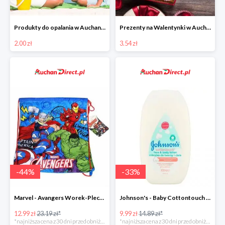
Produkty do opalania w Auchan Direct od 2 zł
Prezenty na Walentynki w Auchan Direct
2.00 zł
3.54 zł
-
44
%
-
33
%
Marvel - Avangers Worek-Plecak
Johnson's - Baby Cottontouch mleczko do twarzy i ciała
12.99 zł
23.19 zł*
9.99 zł
14.89 zł*
*najniższa cena z 30 dni przed obniżką
*najniższa cena z 30 dni przed obniżką