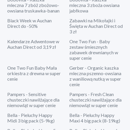
mleczna 7 zbóż zbożowo-
mleczna 3 zboża owsiana
owsiana truskawka-banan
jabłkowa
Black Week w Auchan
Zabawki na Mikołajki i
Direct do -50%
Święta w Auchan Direct od
3 zł
Kalendarze Adwentowe w
One Two Fun - Baby
Auchan Direct od 3,19 zł
zestaw śmiesznych
zabawek drewnianych w
super cenie
One Two Fun Baby Mała
Gerber - Organic kaszka
orkiestra z drewna w super
mleczna pszenno-owsiana
cenie
z waniliową nutką w super
cenie
Pampers - Sensitive
Pampers - Fresh Clean
chusteczki nawilżające dla
chusteczki nawilżające dla
niemowląt w super cenie
niemowląt w super cenie
Bella - Pieluchy Happy
Bella - Pieluchy Happy
Midi 3 big pack (5-9kg)
Maxi 4 big pack (8-19kg)