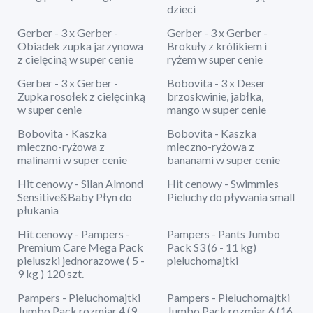
dzieci
Gerber - 3 x Gerber -
Gerber - 3 x Gerber -
Obiadek zupka jarzynowa
Brokuły z królikiem i
z cielęciną w super cenie
ryżem w super cenie
Gerber - 3 x Gerber -
Bobovita - 3 x Deser
Zupka rosołek z cielęcinką
brzoskwinie, jabłka,
w super cenie
mango w super cenie
Bobovita - Kaszka
Bobovita - Kaszka
mleczno-ryżowa z
mleczno-ryżowa z
malinami w super cenie
bananami w super cenie
Hit cenowy - Silan Almond
Hit cenowy - Swimmies
Sensitive&Baby Płyn do
Pieluchy do pływania small
płukania
Hit cenowy - Pampers -
Pampers - Pants Jumbo
Premium Care Mega Pack
Pack S3 (6 - 11 kg)
pieluszki jednorazowe ( 5 -
pieluchomajtki
9 kg ) 120 szt.
Pampers - Pieluchomajtki
Pampers - Pieluchomajtki
Jumbo Pack rozmiar 4 (9
Jumbo Pack rozmiar 6 (16