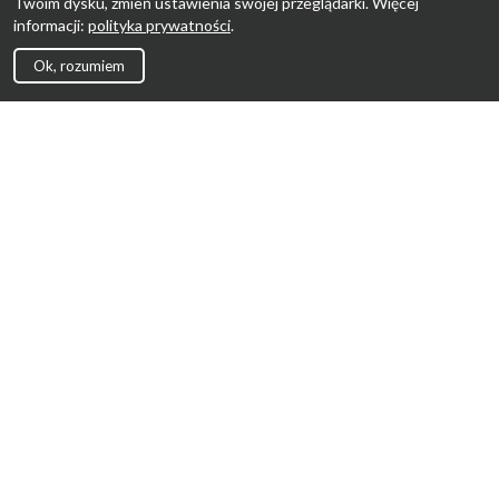
Twoim dysku, zmień ustawienia swojej przeglądarki. Więcej
informacji:
polityka prywatności
.
Ok, rozumiem
Strona Główna
Promocje
Sklepy