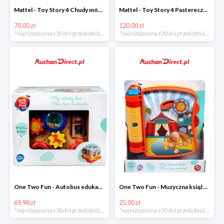
Mattel - Toy Story 4 Chudy mówiąca figurka w super cenie
Mattel - Toy Story 4 Pastereczka w super cenie
70.00 zł
120.00 zł
*najniższa cena z 30 dni przed obniżką
*najniższa cena z 30 dni przed obniżką
One Two Fun - Autobus edukacyjny w super cenie
One Two Fun - Muzyczna książeczka w super cenie
69.98 zł
25.00 zł
*najniższa cena z 30 dni przed obniżką
*najniższa cena z 30 dni przed obniżką