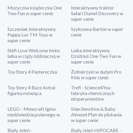
Muzyczna książeczka One
Interaktywny traktor
Two Fun w super cenie
Safari Dumel Discovery w
super cenie
Szczeniak interaktywny
Szykowna Barbie w super
Puppy Luv TM Toys w
cenie
super cenie
Stefi Love Welcome twins
Lalka interaktywny
lalka w ciąży bliźniaczej w
Dzidziuś One Two Fun w
super cenie
super cenie
Toy Story 4 Pastereczka
Żołnierzyki w dużym Pro
Kids w super cenie
Toy Story 4 Buzz Astral
Trefl - Science4You
figurka mówiąca
fabryka chemicznych
eksperymentów
LEGO - Minecraft Igloo
Silan Sensitive & Baby
niedźwiedzia polarnego w
Almond Płyn do płukania
super cenie
w super cenie
Biały Jeleń -
Biały Jeleń HIPOCARE -