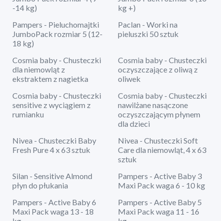
-14 kg)
kg +)
Pampers - Pieluchomajtki
Paclan - Worki na
JumboPack rozmiar 5 (12-
pieluszki 50 sztuk
18 kg)
Cosmia baby - Chusteczki
Cosmia baby - Chusteczki
dla niemowląt z
oczyszczające z oliwą z
ekstraktem z nagietka
oliwek
Cosmia baby - Chusteczki
Cosmia baby - Chusteczki
sensitive z wyciągiem z
nawilżane nasączone
rumianku
oczyszczającym płynem
dla dzieci
Nivea - Chusteczki Baby
Nivea - Chusteczki Soft
Fresh Pure 4 x 63 sztuk
Care dla niemowląt, 4 x 63
sztuk
Silan - Sensitive Almond
Pampers - Active Baby 3
płyn do płukania
Maxi Pack waga 6 - 10 kg
Pampers - Active Baby 6
Pampers - Active Baby 5
Maxi Pack waga 13 - 18
Maxi Pack waga 11 - 16
kg
kg