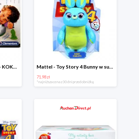
Clementoni - Coding Lab - KOKO programowalny robot krokodyl w super cenie
Mattel - Toy Story 4 Bunny w super cenoe
71.98 zł
*najniższa cena z 30 dni przed obniżką