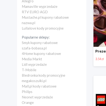
Allegro
Mamaville wyprzedaże
RTV EURO AGD
Mustache.pl kupony rabatowe
nazwa.pl
Lullalove kody promocyjne
Popularne sklepy:
Smyk kupony rabatowe
szafa-bobasa.pl
4Home kupony rabatowe
Media Markt
3.54 zł
Lidl wyprzedaże
T-Mobile
Biedronka kody promocyjne
megakoszulki.pl
Mall.pl kody rabatowe
Philips
Neonet wyprzedaże
Orange