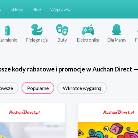
y
Sklepy
Blog
Wyprawka
armienie
Pielęgnacja
Buty
Elektronika
Dla Mamy
P
psze kody rabatowe i promocje w
Auchan Direct
owsze
Popularne
Wkrótce wygasną