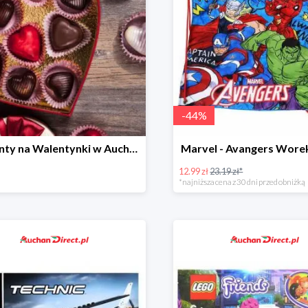
-
44
%
Prezenty na Walentynki w Auchan Direct
Marvel - Avangers Wore
12.99 zł
23.19 zł*
*najniższa cena z 30 dni przed obniżką