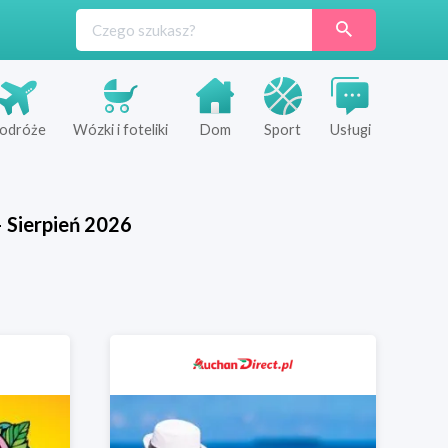
odróże
Wózki i foteliki
Dom
Sport
Usługi
—
Sierpień
2026