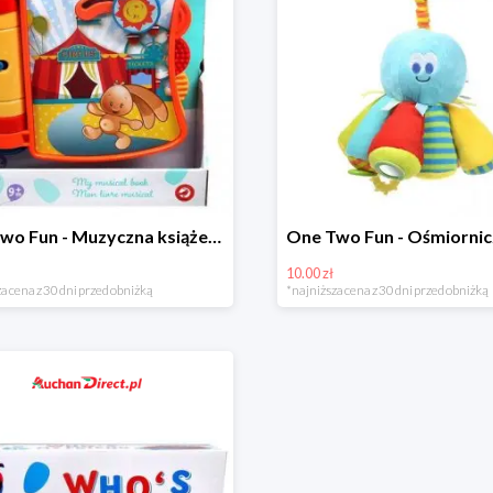
One Two Fun - Muzyczna książeczka w super cenie
10.00 zł
a cena z 30 dni przed obniżką
*najniższa cena z 30 dni przed obniżką