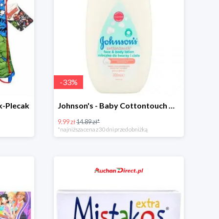
-
33
%
k-Plecak
Johnson's - Baby Cottontouch mleczko do twarzy i ciała
9.99 zł
14.89 zł*
*najniższa cena z 30 dni przed obniżką