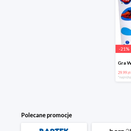
-
21
%
29.99 zł
*najniższ
Polecane promocje