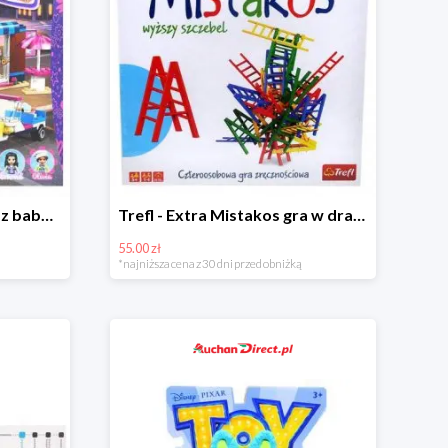
LEGO - Friends Cukiernia z babeczkami Olivii w super cenie
Trefl - Extra Mistakos gra w drabinki w super cenie
55.00 zł
*najniższa cena z 30 dni przed obniżką