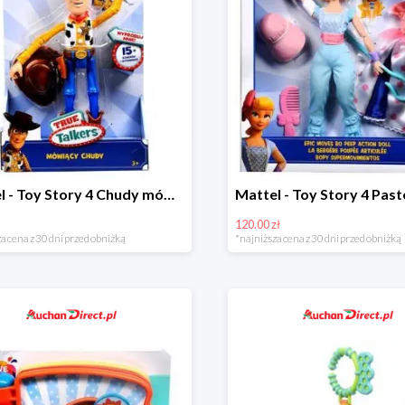
Mattel - Toy Story 4 Chudy mówiąca figurka w super cenie
120.00 zł
a cena z 30 dni przed obniżką
*najniższa cena z 30 dni przed obniżką