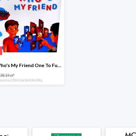
Gra Who's My Friend One To Fun w super cenie
38.19 zł*
a cena z 30 dni przed obniżką