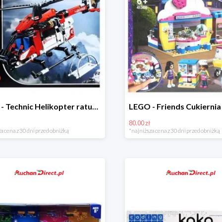
LEGO - Technic Helikopter ratunkowy w super cenie
80.00 zł
a cena z 30 dni przed obniżką
*najniższa cena z 30 dni przed obniżką