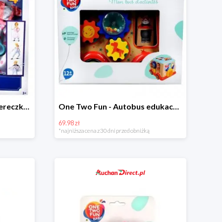
Mattel - Toy Story 4 Pastereczka w super cenie
One Two Fun - Autobus edukacyjny w super cenie
69.98 zł
*najniższa cena z 30 dni przed obniżką