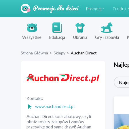
Promocje
Produkt
Wszystkie
Edukacja
Ubrania
Gry i zabawki
K
Strona Główna
>
Sklepy
>
Auchan Direct
Najle
Najn
Kontakt:
www.auchandirect.pl
Auchan Direct kod rabatowy, czyli
obniż koszty zakupów i zamów
przesyłkę pod same drzwi! Auchan