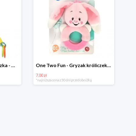
One Two Fun - Ośmiorniczka - miękka zabawka zawieszana w super cenie
One Two Fun - Gryzak króliczek w super cenie
7.00 zł
*najniższa cena z 30 dni przed obniżką