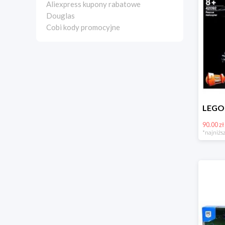
Aliexpress kupony rabatowe
Douglas
Cobi kody promocyjne
90.00 zł
*najniższ