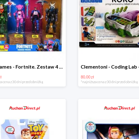
Epic games - Fortnite. Zestaw 4 figurek + akcesoria w super cenie
ł
80.00 zł
a cena z 30 dni przed obniżką
*najniższa cena z 30 dni przed obniżką