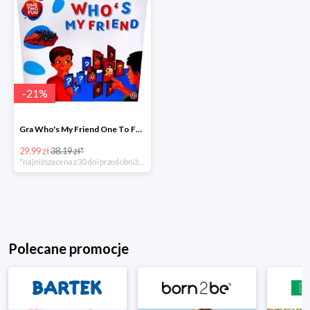
-
21
%
Gra Who's My Friend One To Fun w super cenie
29.99 zł
38.19 zł*
*najniższa cena z 30 dni przed obniżką
Polecane promocje