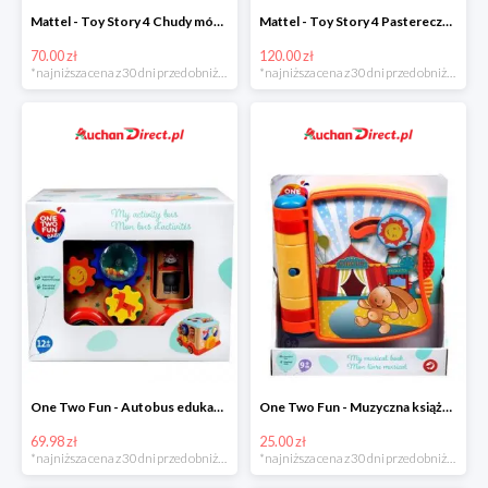
Mattel - Toy Story 4 Chudy mówiąca figurka w super cenie
Mattel - Toy Story 4 Pastereczka w super cenie
70.00 zł
120.00 zł
*najniższa cena z 30 dni przed obniżką
*najniższa cena z 30 dni przed obniżką
One Two Fun - Autobus edukacyjny w super cenie
One Two Fun - Muzyczna książeczka w super cenie
69.98 zł
25.00 zł
*najniższa cena z 30 dni przed obniżką
*najniższa cena z 30 dni przed obniżką