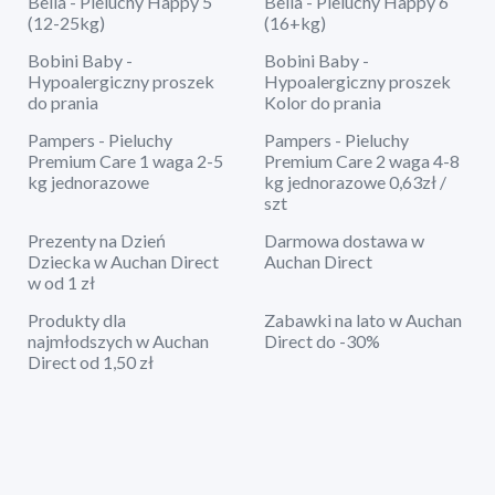
Bella - Pieluchy Happy 5
Bella - Pieluchy Happy 6
(12-25kg)
(16+kg)
Bobini Baby -
Bobini Baby -
Hypoalergiczny proszek
Hypoalergiczny proszek
do prania
Kolor do prania
Pampers - Pieluchy
Pampers - Pieluchy
Premium Care 1 waga 2-5
Premium Care 2 waga 4-8
kg jednorazowe
kg jednorazowe 0,63zł /
szt
Prezenty na Dzień
Darmowa dostawa w
Dziecka w Auchan Direct
Auchan Direct
w od 1 zł
Produkty dla
Zabawki na lato w Auchan
najmłodszych w Auchan
Direct do -30%
Direct od 1,50 zł