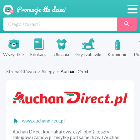
Promocje
Produkty
Sklepy
Wszystkie
Edukacja
Ubrania
Gry i zabawki
Karmienie
Pie
Blog
Strona Główna
>
Sklepy
>
Auchan Direct
Wyprawka
www.auchandirect.pl
Auchan Direct kod rabatowy, czyli obniż koszty
zakupów i zamów przesyłkę pod same drzwi! Auchan