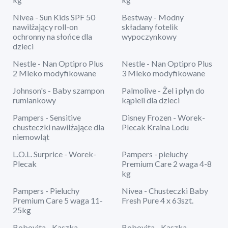
Nivea - Sun Kids SPF 50
Bestway - Modny
nawilżający roll-on
składany fotelik
ochronny na słońce dla
wypoczynkowy
dzieci
Nestle - Nan Optipro Plus
Nestle - Nan Optipro Plus
2 Mleko modyfikowane
3 Mleko modyfikowane
Johnson's - Baby szampon
Palmolive - Żel i płyn do
rumiankowy
kąpieli dla dzieci
Pampers - Sensitive
Disney Frozen - Worek-
chusteczki nawilżające dla
Plecak Kraina Lodu
niemowląt
L.O.L. Surprice - Worek-
Pampers - pieluchy
Plecak
Premium Care 2 waga 4-8
kg
Pampers - Pieluchy
Nivea - Chusteczki Baby
Premium Care 5 waga 11-
Fresh Pure 4 x 63szt.
25kg
Bobovita - Kaszka
Bobovita - Kaszka