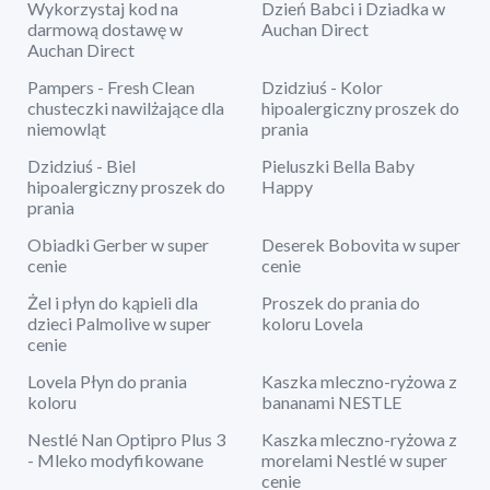
Wykorzystaj kod na
Dzień Babci i Dziadka w
darmową dostawę w
Auchan Direct
Auchan Direct
Pampers - Fresh Clean
Dzidziuś - Kolor
chusteczki nawilżające dla
hipoalergiczny proszek do
niemowląt
prania
Dzidziuś - Biel
Pieluszki Bella Baby
hipoalergiczny proszek do
Happy
prania
Obiadki Gerber w super
Deserek Bobovita w super
cenie
cenie
Żel i płyn do kąpieli dla
Proszek do prania do
dzieci Palmolive w super
koloru Lovela
cenie
Lovela Płyn do prania
Kaszka mleczno-ryżowa z
koloru
bananami NESTLE
Nestlé Nan Optipro Plus 3
Kaszka mleczno-ryżowa z
- Mleko modyfikowane
morelami Nestlé w super
cenie