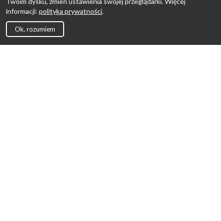
Twoim dysku, zmień ustawienia swojej przeglądarki. Więcej
informacji:
polityka prywatności
.
Ok, rozumiem
Strona Główna
Promocje
Sklepy