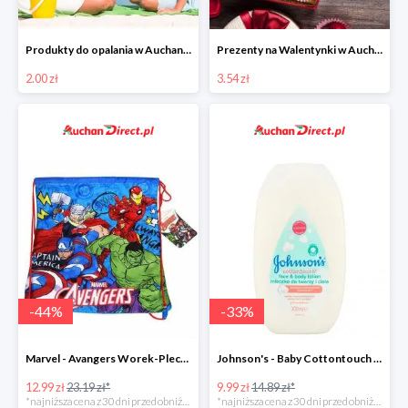
Produkty do opalania w Auchan Direct od 2 zł
Prezenty na Walentynki w Auchan Direct
2.00 zł
3.54 zł
-
44
%
-
33
%
Marvel - Avangers Worek-Plecak
Johnson's - Baby Cottontouch mleczko do twarzy i ciała
12.99 zł
23.19 zł*
9.99 zł
14.89 zł*
*najniższa cena z 30 dni przed obniżką
*najniższa cena z 30 dni przed obniżką