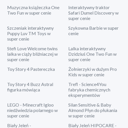
Muzyczna książeczka One
Interaktywny traktor
Two Fun w super cenie
Safari Dumel Discovery w
super cenie
Szczeniak interaktywny
Szykowna Barbie w super
Puppy Luv TM Toys w
cenie
super cenie
Stefi Love Welcome twins
Lalka interaktywny
lalka w ciąży bliźniaczej w
Dzidziuś One Two Fun w
super cenie
super cenie
Toy Story 4 Pastereczka
Żołnierzyki w dużym Pro
Kids w super cenie
Toy Story 4 Buzz Astral
Trefl - Science4You
figurka mówiąca
fabryka chemicznych
eksperymentów
LEGO - Minecraft Igloo
Silan Sensitive & Baby
niedźwiedzia polarnego w
Almond Płyn do płukania
super cenie
w super cenie
Biały Jeleń -
Biały Jeleń HIPOCARE -