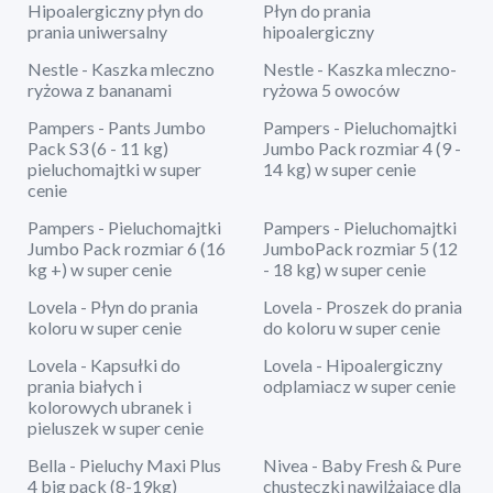
Hipoalergiczny płyn do
Płyn do prania
prania uniwersalny
hipoalergiczny
Nestle - Kaszka mleczno
Nestle - Kaszka mleczno-
ryżowa z bananami
ryżowa 5 owoców
Pampers - Pants Jumbo
Pampers - Pieluchomajtki
Pack S3 (6 - 11 kg)
Jumbo Pack rozmiar 4 (9 -
pieluchomajtki w super
14 kg) w super cenie
cenie
Pampers - Pieluchomajtki
Pampers - Pieluchomajtki
Jumbo Pack rozmiar 6 (16
JumboPack rozmiar 5 (12
kg +) w super cenie
- 18 kg) w super cenie
Lovela - Płyn do prania
Lovela - Proszek do prania
koloru w super cenie
do koloru w super cenie
Lovela - Kapsułki do
Lovela - Hipoalergiczny
prania białych i
odplamiacz w super cenie
kolorowych ubranek i
pieluszek w super cenie
Bella - Pieluchy Maxi Plus
Nivea - Baby Fresh & Pure
4 big pack (8-19kg)
chusteczki nawilżające dla