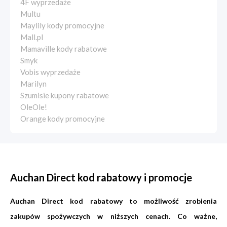
4F wyprzedaże
Multu
Maylily kody promocyjne
Mall.pl
Mamaville kody rabatowe
Smyk
Vobis wyprzedaże
Marilyn
Szumisie kupony rabatowe
OleOle!
Orange kody promocyjne
Auchan Direct kod rabatowy i promocje
Auchan Direct kod rabatowy to możliwość zrobienia
zakupów spożywczych w niższych cenach. Co ważne,