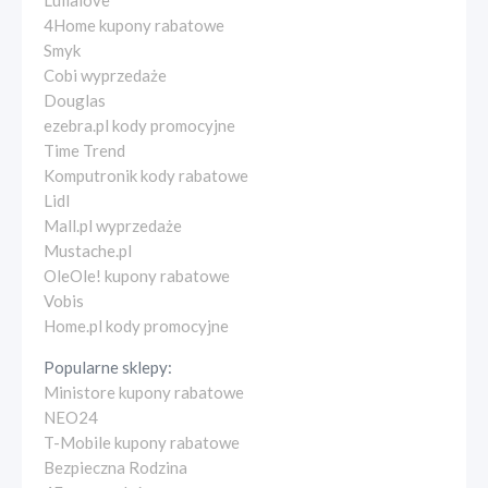
Lullalove
4Home kupony rabatowe
Smyk
Cobi wyprzedaże
Douglas
ezebra.pl kody promocyjne
Time Trend
Komputronik kody rabatowe
Lidl
Mall.pl wyprzedaże
Mustache.pl
OleOle! kupony rabatowe
Vobis
Home.pl kody promocyjne
Popularne sklepy:
Ministore kupony rabatowe
NEO24
T-Mobile kupony rabatowe
Bezpieczna Rodzina