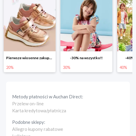
-30% na wszystko!!
-40% na drugą sztukę
Wiosenn
30%
40%
25%
Metody płatności w
Auchan Direct
:
Przelew on-line
Karta kredytowa/płatnicza
Podobne sklepy:
Allegro kupony rabatowe