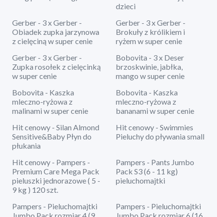
dzieci
Gerber - 3 x Gerber -
Gerber - 3 x Gerber -
Obiadek zupka jarzynowa
Brokuły z królikiem i
z cielęciną w super cenie
ryżem w super cenie
Gerber - 3 x Gerber -
Bobovita - 3 x Deser
Zupka rosołek z cielęcinką
brzoskwinie, jabłka,
w super cenie
mango w super cenie
Bobovita - Kaszka
Bobovita - Kaszka
mleczno-ryżowa z
mleczno-ryżowa z
malinami w super cenie
bananami w super cenie
Hit cenowy - Silan Almond
Hit cenowy - Swimmies
Sensitive&Baby Płyn do
Pieluchy do pływania small
płukania
Hit cenowy - Pampers -
Pampers - Pants Jumbo
Premium Care Mega Pack
Pack S3 (6 - 11 kg)
pieluszki jednorazowe ( 5 -
pieluchomajtki
9 kg ) 120 szt.
Pampers - Pieluchomajtki
Pampers - Pieluchomajtki
Jumbo Pack rozmiar 4 (9
Jumbo Pack rozmiar 6 (16