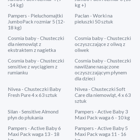
-14 kg)
kg +)
Pampers - Pieluchomajtki
Paclan - Worki na
JumboPack rozmiar 5 (12-
pieluszki 50 sztuk
18 kg)
Cosmia baby - Chusteczki
Cosmia baby - Chusteczki
dla niemowląt z
oczyszczające z oliwą z
ekstraktem z nagietka
oliwek
Cosmia baby - Chusteczki
Cosmia baby - Chusteczki
sensitive z wyciągiem z
nawilżane nasączone
rumianku
oczyszczającym płynem
dla dzieci
Nivea - Chusteczki Baby
Nivea - Chusteczki Soft
Fresh Pure 4 x 63 sztuk
Care dla niemowląt, 4 x 63
sztuk
Silan - Sensitive Almond
Pampers - Active Baby 3
płyn do płukania
Maxi Pack waga 6 - 10 kg
Pampers - Active Baby 6
Pampers - Active Baby 5
Maxi Pack waga 13 - 18
Maxi Pack waga 11 - 16
kg
kg