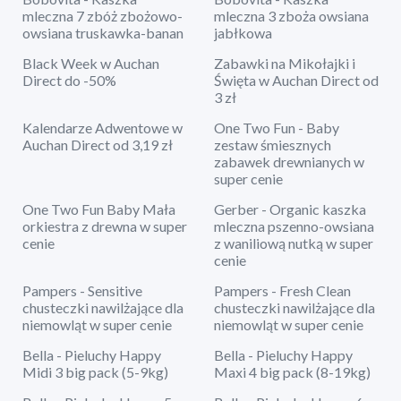
mleczna 7 zbóż zbożowo-
mleczna 3 zboża owsiana
owsiana truskawka-banan
jabłkowa
Black Week w Auchan
Zabawki na Mikołajki i
Direct do -50%
Święta w Auchan Direct od
3 zł
Kalendarze Adwentowe w
One Two Fun - Baby
Auchan Direct od 3,19 zł
zestaw śmiesznych
zabawek drewnianych w
super cenie
One Two Fun Baby Mała
Gerber - Organic kaszka
orkiestra z drewna w super
mleczna pszenno-owsiana
cenie
z waniliową nutką w super
cenie
Pampers - Sensitive
Pampers - Fresh Clean
chusteczki nawilżające dla
chusteczki nawilżające dla
niemowląt w super cenie
niemowląt w super cenie
Bella - Pieluchy Happy
Bella - Pieluchy Happy
Midi 3 big pack (5-9kg)
Maxi 4 big pack (8-19kg)