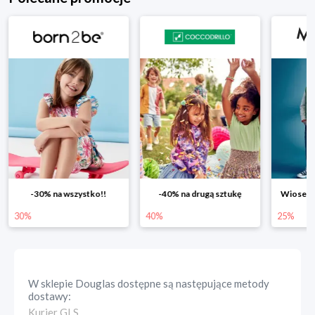
-30% na wszystko!!
-40% na drugą sztukę
Wiosenn
30%
40%
25%
W sklepie
Douglas
dostępne są następujące metody
dostawy:
Kurier GLS