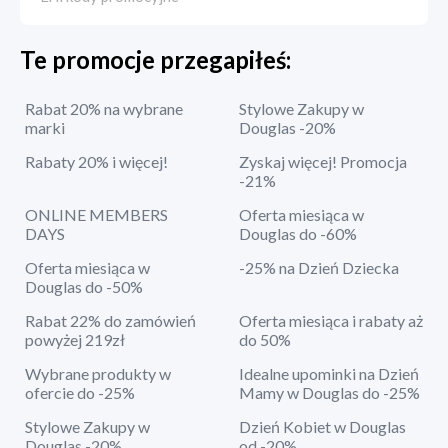
Te promocje przegapiłeś:
Rabat 20% na wybrane
Stylowe Zakupy w
marki
Douglas -20%
Rabaty 20% i więcej!
Zyskaj więcej! Promocja
-21%
ONLINE MEMBERS
Oferta miesiąca w
DAYS
Douglas do -60%
Oferta miesiąca w
-25% na Dzień Dziecka
Douglas do -50%
Rabat 22% do zamówień
Oferta miesiąca i rabaty aż
powyżej 219zł
do 50%
Wybrane produkty w
Idealne upominki na Dzień
ofercie do -25%
Mamy w Douglas do -25%
Stylowe Zakupy w
Dzień Kobiet w Douglas
Douglas -20%
od -20%