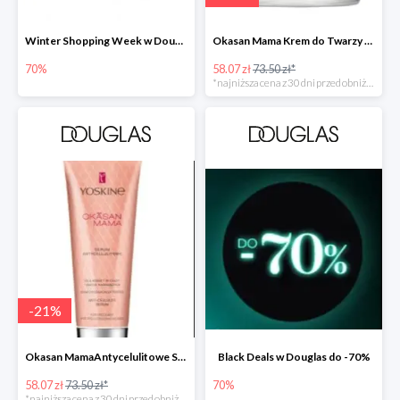
Winter Shopping Week w Douglas do -70%
Okasan Mama Krem do Twarzy Przeciw Przebarwieniom SPF30 -20%
70%
58.07 zł
73.50 zł*
*najniższa cena z 30 dni przed obniżką
-
21
%
Okasan MamaAntycelulitowe Serum Nawilżające -20%
Black Deals w Douglas do -70%
58.07 zł
73.50 zł*
70%
*najniższa cena z 30 dni przed obniżką