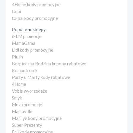
4Home kody promocyjne
Cobi
tołpa. kody promocyjne
Popularne sklepy:
iELM promocje
MamaGama
Lidl kody promocyjne
Plush
Bezpieczna Rodzina kupony rabatowe
Komputronik
Party u Marty kody rabatowe
4Home
Vobis wyprzedaże
Smyk
Muza promocje
Mamaville
Marilyn kody promocyjne
Super Prezenty
Erli kody promocyjne