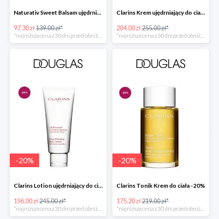
Naturativ Sweet Balsam ujędrniający biust -30%
Clarins Krem ujędrniający do ciała -20%
97.30 zł
139.00 zł*
204.00 zł
255.00 zł*
*najniższa cena z 30 dni przed obniżką
*najniższa cena z 30 dni przed obniżką
-
20
%
-
20
%
Clarins Lotion ujędrniający do ciała -20%
Clarins Tonik Krem do ciała -20%
196.00 zł
245.00 zł*
175.20 zł
219.00 zł*
*najniższa cena z 30 dni przed obniżką
*najniższa cena z 30 dni przed obniżką