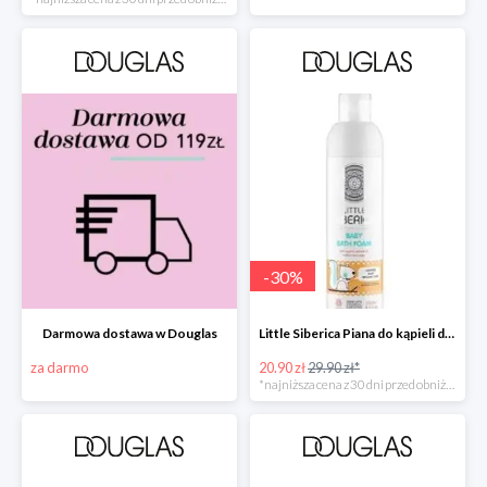
-
30
%
Darmowa dostawa w Douglas
Little Siberica Piana do kąpieli dla dzieci -30%
za darmo
20.90 zł
29.90 zł*
*najniższa cena z 30 dni przed obniżką