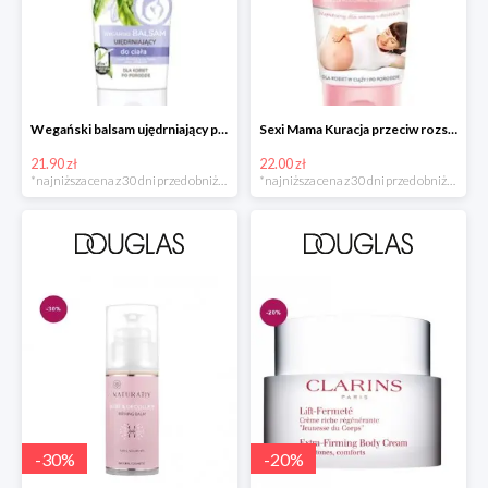
Wegański balsam ujędrniający po porodzie w super cenie
Sexi Mama Kuracja przeciw rozstępom w super cenie
21.90 zł
22.00 zł
*najniższa cena z 30 dni przed obniżką
*najniższa cena z 30 dni przed obniżką
-
30
%
-
20
%