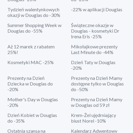
Tydzień walentynkowych
-22% w aplikacji Douglas
okazji w Douglas do -30%
Summer Shopping Week w
Świąteczne okazje w
Douglas do -55%
Douglas - kosmetyki Dr
Irena Eris -25%
Aż 12 marek z rabatem
Mikołajkowe prezenty
25%!
Last Minute do -44%
Kosmetyki MAC -25%
Dzień Taty w Douglas
-20%
Prezenty na Dzień
Prezenty na Dzień Mamy
Dziecka w Douglas do
dostępne tylko w Douglas
-20%
do -50%
Mother's Day w Douglas
Prezenty na Dzień Mamy
-20%
w Douglas od 59 zł
Dzień Kobiet w Douglas
Krem-Żel ujędrniający
do -35%
biust Norel -10%
Ostatnia szansa na
Kalendarz Adwentowy