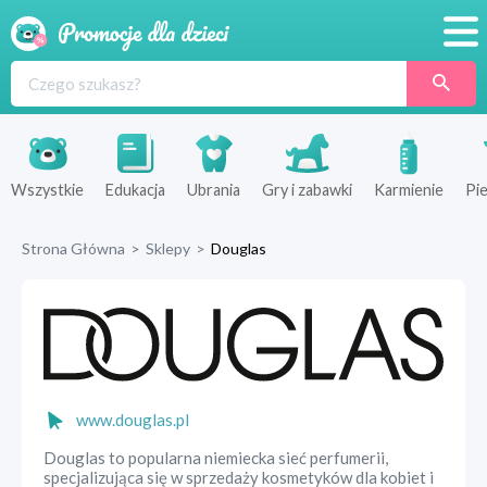
Promocje
Produkty
Sklepy
Wszystkie
Edukacja
Ubrania
Gry i zabawki
Karmienie
Pie
Blog
Strona Główna
>
Sklepy
>
Douglas
Wyprawka
www.douglas.pl
Douglas to popularna niemiecka sieć perfumerii,
specjalizująca się w sprzedaży kosmetyków dla kobiet i