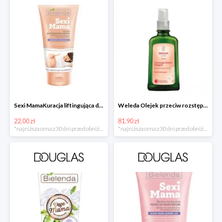
Sexi MamaKuracja liftingująca do biustu w super cenie
Weleda Olejek przeciw rozstępom
22.00 zł
81.90 zł
*najniższa cena z 30 dni przed obniżką
*najniższa cena z 30 dni przed obniżką