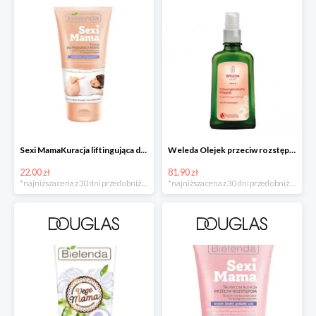
Sexi MamaKuracja liftingująca do biustu w super cenie
Weleda Olejek przeciw rozstępom
22.00 zł
81.90 zł
*najniższa cena z 30 dni przed obniżką
*najniższa cena z 30 dni przed obniżką