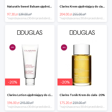
Naturativ Sweet Balsam ujędrniający biust -30%
Clarins Krem ujędrniający do ciała -20%
97.30 zł
139.00 zł*
204.00 zł
255.00 zł*
*najniższa cena z 30 dni przed obniżką
*najniższa cena z 30 dni przed obniżką
-
20
%
-
20
%
Clarins Lotion ujędrniający do ciała -20%
Clarins Tonik Krem do ciała -20%
196.00 zł
245.00 zł*
175.20 zł
219.00 zł*
*najniższa cena z 30 dni przed obniżką
*najniższa cena z 30 dni przed obniżką