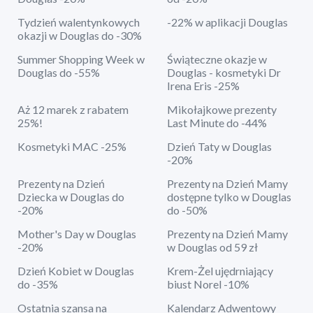
Tydzień walentynkowych
-22% w aplikacji Douglas
okazji w Douglas do -30%
Summer Shopping Week w
Świąteczne okazje w
Douglas do -55%
Douglas - kosmetyki Dr
Irena Eris -25%
Aż 12 marek z rabatem
Mikołajkowe prezenty
25%!
Last Minute do -44%
Kosmetyki MAC -25%
Dzień Taty w Douglas
-20%
Prezenty na Dzień
Prezenty na Dzień Mamy
Dziecka w Douglas do
dostępne tylko w Douglas
-20%
do -50%
Mother's Day w Douglas
Prezenty na Dzień Mamy
-20%
w Douglas od 59 zł
Dzień Kobiet w Douglas
Krem-Żel ujędrniający
do -35%
biust Norel -10%
Ostatnia szansa na
Kalendarz Adwentowy