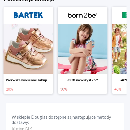
Pierwsze wiosenne zakupy -20%
-30% na wszystko!!
-40% n
20%
30%
40%
W sklepie
Douglas
dostępne są następujące metody
dostawy:
Kurier GLS