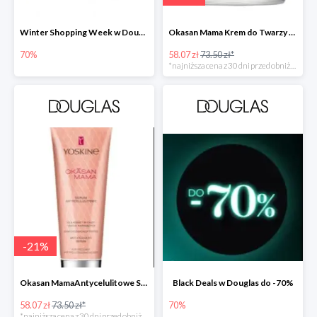
Winter Shopping Week w Douglas do -70%
Okasan Mama Krem do Twarzy Przeciw Przebarwieniom SPF30 -20%
70%
58.07 zł
73.50 zł*
*najniższa cena z 30 dni przed obniżką
-
21
%
Okasan MamaAntycelulitowe Serum Nawilżające -20%
Black Deals w Douglas do -70%
58.07 zł
73.50 zł*
70%
*najniższa cena z 30 dni przed obniżką