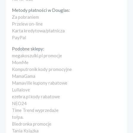
Metody płatności w
Douglas
:
Za pobraniem
Przelew on-line
Karta kredytowa/płatnicza
PayPal
Podobne sklepy:
megakoszulki.pl promocje
MomMe
Komputronik kody promocyjne
MamaGama
Mamaville kupony rabatowe
Lullalove
ezebra.pl kody rabatowe
NEO24
Time Trend wyprzedaże
tołpa.
Biedronka promocje
Tania Książka