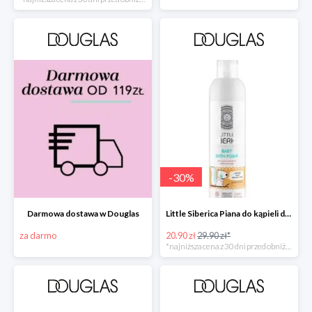
-
30
%
Darmowa dostawa w Douglas
Little Siberica Piana do kąpieli dla dzieci -30%
za darmo
20.90 zł
29.90 zł*
*najniższa cena z 30 dni przed obniżką