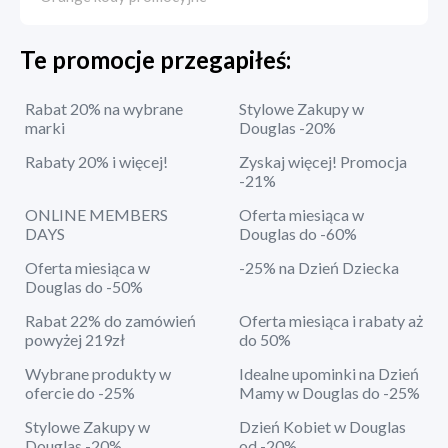
Te promocje przegapiłeś:
Rabat 20% na wybrane
Stylowe Zakupy w
marki
Douglas -20%
Rabaty 20% i więcej!
Zyskaj więcej! Promocja
-21%
ONLINE MEMBERS
Oferta miesiąca w
DAYS
Douglas do -60%
Oferta miesiąca w
-25% na Dzień Dziecka
Douglas do -50%
Rabat 22% do zamówień
Oferta miesiąca i rabaty aż
powyżej 219zł
do 50%
Wybrane produkty w
Idealne upominki na Dzień
ofercie do -25%
Mamy w Douglas do -25%
Stylowe Zakupy w
Dzień Kobiet w Douglas
Douglas -20%
od -20%