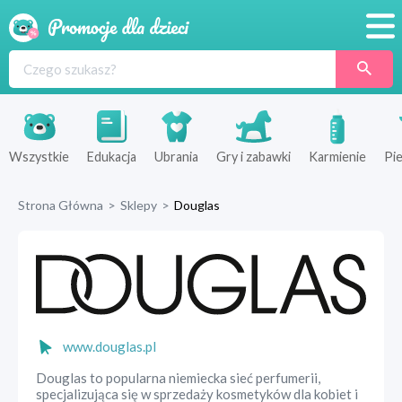
Promocje
Produkty
Sklepy
Wszystkie
Edukacja
Ubrania
Gry i zabawki
Karmienie
Pie
Blog
Strona Główna
>
Sklepy
>
Douglas
Wyprawka
www.douglas.pl
Douglas to popularna niemiecka sieć perfumerii,
specjalizująca się w sprzedaży kosmetyków dla kobiet i