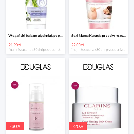
Wegański balsam ujędrniający po porodzie w super cenie
Sexi Mama Kuracja przeciw rozstępom w super cenie
21.90 zł
22.00 zł
*najniższa cena z 30 dni przed obniżką
*najniższa cena z 30 dni przed obniżką
-
30
%
-
20
%