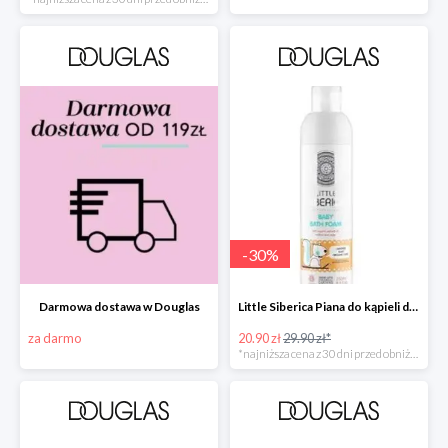
-
30
%
Darmowa dostawa w Douglas
Little Siberica Piana do kąpieli dla dzieci -30%
za darmo
20.90 zł
29.90 zł*
*najniższa cena z 30 dni przed obniżką