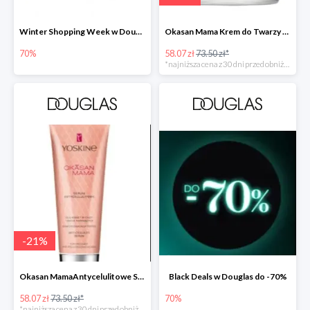
Winter Shopping Week w Douglas do -70%
Okasan Mama Krem do Twarzy Przeciw Przebarwieniom SPF30 -20%
70%
58.07 zł
73.50 zł*
*najniższa cena z 30 dni przed obniżką
-
21
%
Okasan MamaAntycelulitowe Serum Nawilżające -20%
Black Deals w Douglas do -70%
58.07 zł
73.50 zł*
70%
*najniższa cena z 30 dni przed obniżką