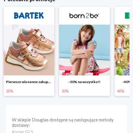
Pierwsze wiosenne zakupy -20%
-30% na wszystko!!
-40% n
20%
30%
40%
W sklepie
Douglas
dostępne są następujące metody
dostawy:
Kurier GLS