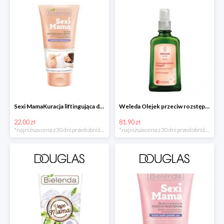
Sexi MamaKuracja liftingująca do biustu w super cenie
Weleda Olejek przeciw rozstępom
22.00 zł
81.90 zł
*najniższa cena z 30 dni przed obniżką
*najniższa cena z 30 dni przed obniżką