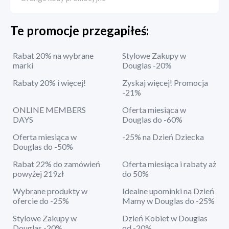
Te promocje przegapiłeś:
Rabat 20% na wybrane
Stylowe Zakupy w
marki
Douglas -20%
Rabaty 20% i więcej!
Zyskaj więcej! Promocja
-21%
ONLINE MEMBERS
Oferta miesiąca w
DAYS
Douglas do -60%
Oferta miesiąca w
-25% na Dzień Dziecka
Douglas do -50%
Rabat 22% do zamówień
Oferta miesiąca i rabaty aż
powyżej 219zł
do 50%
Wybrane produkty w
Idealne upominki na Dzień
ofercie do -25%
Mamy w Douglas do -25%
Stylowe Zakupy w
Dzień Kobiet w Douglas
Douglas -20%
od -20%