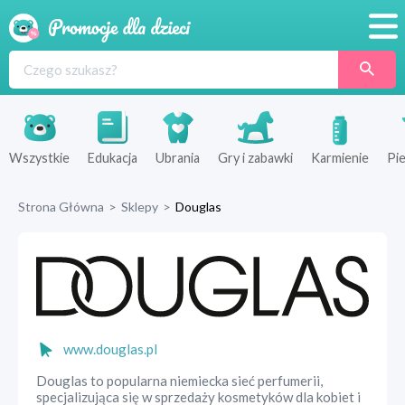
Promocje
Produkty
Sklepy
Wszystkie
Edukacja
Ubrania
Gry i zabawki
Karmienie
Pie
Blog
Strona Główna
>
Sklepy
>
Douglas
Wyprawka
www.douglas.pl
Douglas to popularna niemiecka sieć perfumerii,
specjalizująca się w sprzedaży kosmetyków dla kobiet i