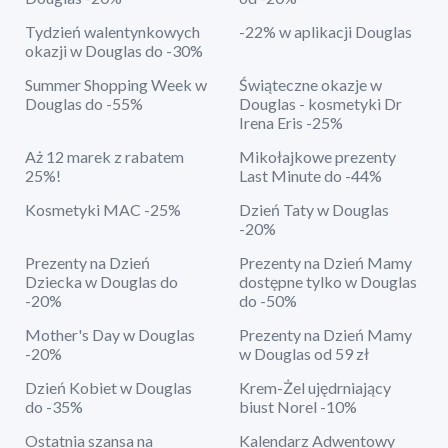
Tydzień walentynkowych
-22% w aplikacji Douglas
okazji w Douglas do -30%
Summer Shopping Week w
Świąteczne okazje w
Douglas do -55%
Douglas - kosmetyki Dr
Irena Eris -25%
Aż 12 marek z rabatem
Mikołajkowe prezenty
25%!
Last Minute do -44%
Kosmetyki MAC -25%
Dzień Taty w Douglas
-20%
Prezenty na Dzień
Prezenty na Dzień Mamy
Dziecka w Douglas do
dostępne tylko w Douglas
-20%
do -50%
Mother's Day w Douglas
Prezenty na Dzień Mamy
-20%
w Douglas od 59 zł
Dzień Kobiet w Douglas
Krem-Żel ujędrniający
do -35%
biust Norel -10%
Ostatnia szansa na
Kalendarz Adwentowy