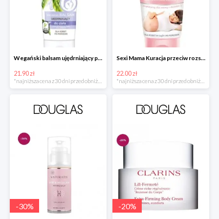
Wegański balsam ujędrniający po porodzie w super cenie
Sexi Mama Kuracja przeciw rozstępom w super cenie
21.90 zł
22.00 zł
*najniższa cena z 30 dni przed obniżką
*najniższa cena z 30 dni przed obniżką
-
30
%
-
20
%