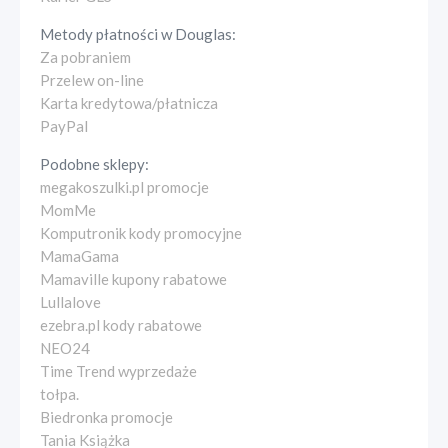
Metody płatności w
Douglas
:
Za pobraniem
Przelew on-line
Karta kredytowa/płatnicza
PayPal
Podobne sklepy:
megakoszulki.pl promocje
MomMe
Komputronik kody promocyjne
MamaGama
Mamaville kupony rabatowe
Lullalove
ezebra.pl kody rabatowe
NEO24
Time Trend wyprzedaże
tołpa.
Biedronka promocje
Tania Książka