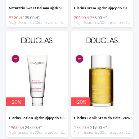
Naturativ Sweet Balsam ujędrniający biust -30%
Clarins Krem ujędrniający do ciała -20%
97.30 zł
139.00 zł*
204.00 zł
255.00 zł*
*najniższa cena z 30 dni przed obniżką
*najniższa cena z 30 dni przed obniżką
-
20
%
-
20
%
Clarins Lotion ujędrniający do ciała -20%
Clarins Tonik Krem do ciała -20%
196.00 zł
245.00 zł*
175.20 zł
219.00 zł*
*najniższa cena z 30 dni przed obniżką
*najniższa cena z 30 dni przed obniżką