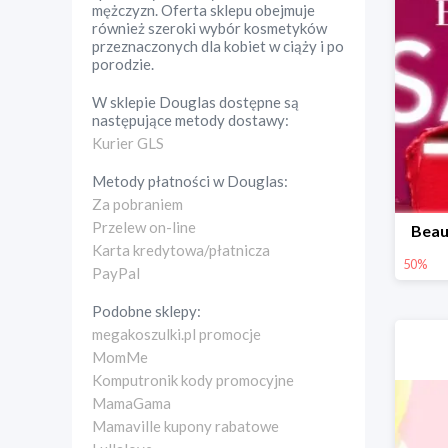
mężczyzn. Oferta sklepu obejmuje
również szeroki wybór kosmetyków
przeznaczonych dla kobiet w ciąży i po
porodzie.
W sklepie
Douglas
dostępne są
następujące metody dostawy:
Kurier GLS
Metody płatności w
Douglas
:
Za pobraniem
Przelew on-line
Beau
Karta kredytowa/płatnicza
50%
PayPal
Podobne sklepy:
megakoszulki.pl promocje
MomMe
Komputronik kody promocyjne
MamaGama
Mamaville kupony rabatowe