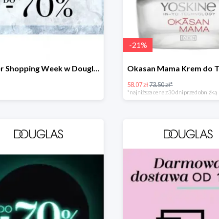
-
21
%
Winter Shopping Week w Douglas do -70%
58.07 zł
73.50 zł*
*najniższa cena z 30 dni przed obniżką