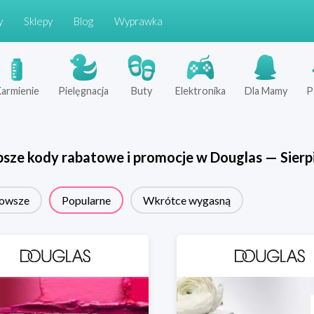
y
Sklepy
Blog
Wyprawka
armienie
Pielęgnacja
Buty
Elektronika
Dla Mamy
P
psze kody rabatowe i promocje w
Douglas
—
Sierp
owsze
Popularne
Wkrótce wygasną