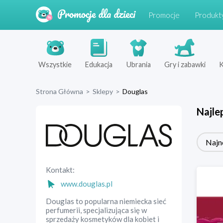
Promocje
Produkt
Wszystkie
Edukacja
Ubrania
Gry i zabawki
K
Strona Główna
>
Sklepy
>
Douglas
Najle
Najn
Kontakt:
www.douglas.pl
Douglas to popularna niemiecka sieć
perfumerii, specjalizująca się w
sprzedaży kosmetyków dla kobiet i