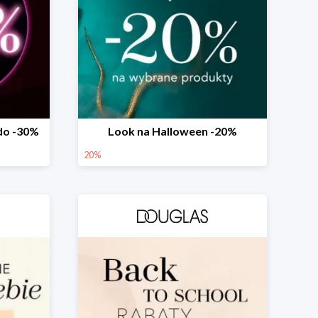
 do -30%
Look na Halloween -20%
20%