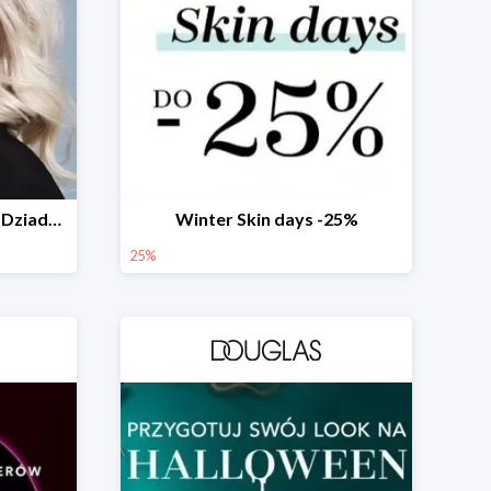
Prezenty na Dzień Babci i Dziadka w Douglas do -40%
Winter Skin days -25%
25%