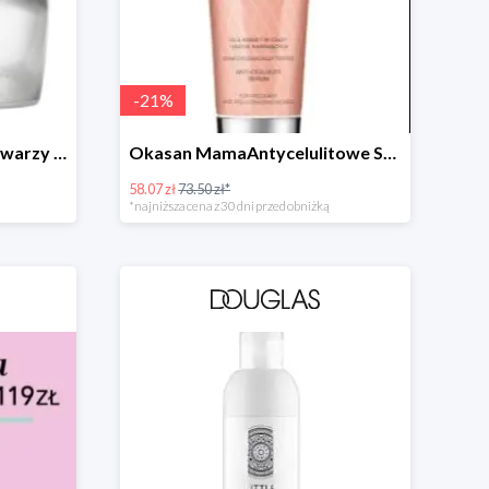
-
21
%
Okasan Mama Krem do Twarzy Przeciw Przebarwieniom SPF30 -20%
Okasan MamaAntycelulitowe Serum Nawilżające -20%
58.07 zł
73.50 zł*
*najniższa cena z 30 dni przed obniżką