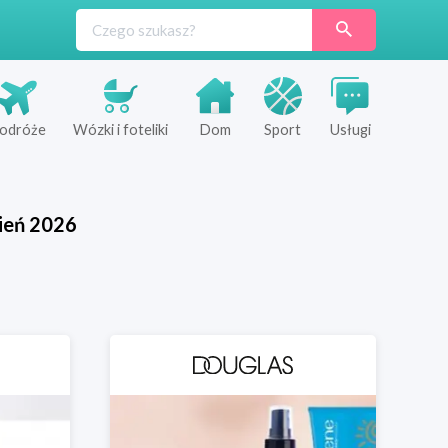
odróże
Wózki i foteliki
Dom
Sport
Usługi
ień
2026