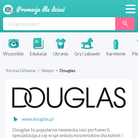
Promocje
Produkty
Sklepy
Wszystkie
Edukacja
Ubrania
Gry i zabawki
Karmienie
Pie
Blog
Strona Główna
>
Sklepy
>
Douglas
Wyprawka
www.douglas.pl
Douglas to popularna niemiecka sieć perfumerii,
specjalizująca się w sprzedaży kosmetyków dla kobiet i