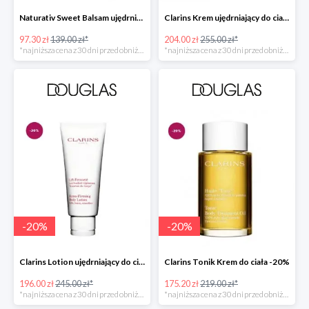
Naturativ Sweet Balsam ujędrniający biust -30%
Clarins Krem ujędrniający do ciała -20%
97.30 zł
139.00 zł*
204.00 zł
255.00 zł*
*najniższa cena z 30 dni przed obniżką
*najniższa cena z 30 dni przed obniżką
-
20
%
-
20
%
Clarins Lotion ujędrniający do ciała -20%
Clarins Tonik Krem do ciała -20%
196.00 zł
245.00 zł*
175.20 zł
219.00 zł*
*najniższa cena z 30 dni przed obniżką
*najniższa cena z 30 dni przed obniżką