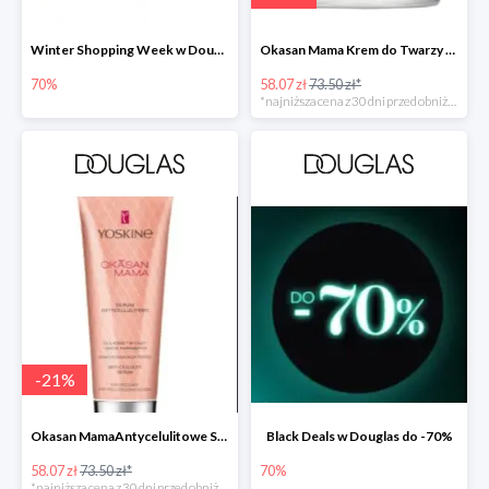
Winter Shopping Week w Douglas do -70%
Okasan Mama Krem do Twarzy Przeciw Przebarwieniom SPF30 -20%
70%
58.07 zł
73.50 zł*
*najniższa cena z 30 dni przed obniżką
-
21
%
Okasan MamaAntycelulitowe Serum Nawilżające -20%
Black Deals w Douglas do -70%
58.07 zł
73.50 zł*
70%
*najniższa cena z 30 dni przed obniżką