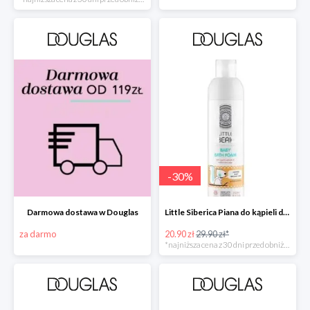
-
30
%
Darmowa dostawa w Douglas
Little Siberica Piana do kąpieli dla dzieci -30%
za darmo
20.90 zł
29.90 zł*
*najniższa cena z 30 dni przed obniżką