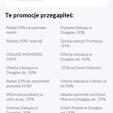
Te promocje przegapiłeś:
Rabat 20% na wybrane
Stylowe Zakupy w
marki
Douglas -20%
Rabaty 20% i więcej!
Zyskaj więcej! Promocja
-21%
ONLINE MEMBERS
Oferta miesiąca w
DAYS
Douglas do -60%
Oferta miesiąca w
-25% na Dzień Dziecka
Douglas do -50%
Rabat 22% do zamówień
Oferta miesiąca i rabaty aż
powyżej 219zł
do 50%
Wybrane produkty w
Idealne upominki na Dzień
ofercie do -25%
Mamy w Douglas do -25%
Stylowe Zakupy w
Dzień Kobiet w Douglas
Douglas -20%
od -20%