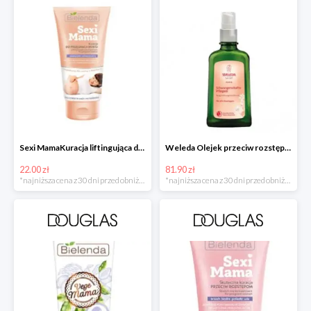
Sexi MamaKuracja liftingująca do biustu w super cenie
Weleda Olejek przeciw rozstępom
22.00 zł
81.90 zł
*najniższa cena z 30 dni przed obniżką
*najniższa cena z 30 dni przed obniżką