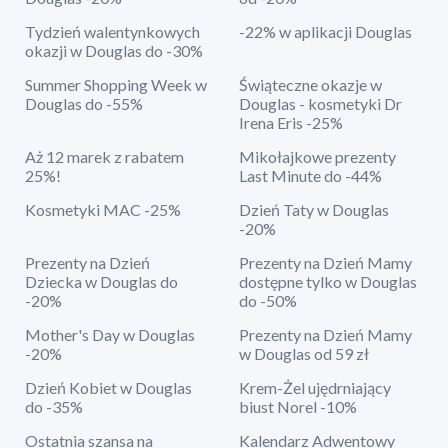
Tydzień walentynkowych
-22% w aplikacji Douglas
okazji w Douglas do -30%
Summer Shopping Week w
Świąteczne okazje w
Douglas do -55%
Douglas - kosmetyki Dr
Irena Eris -25%
Aż 12 marek z rabatem
Mikołajkowe prezenty
25%!
Last Minute do -44%
Kosmetyki MAC -25%
Dzień Taty w Douglas
-20%
Prezenty na Dzień
Prezenty na Dzień Mamy
Dziecka w Douglas do
dostępne tylko w Douglas
-20%
do -50%
Mother's Day w Douglas
Prezenty na Dzień Mamy
-20%
w Douglas od 59 zł
Dzień Kobiet w Douglas
Krem-Żel ujędrniający
do -35%
biust Norel -10%
Ostatnia szansa na
Kalendarz Adwentowy