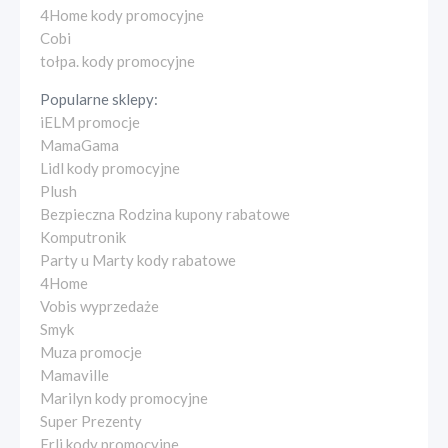
4Home kody promocyjne
Cobi
tołpa. kody promocyjne
Popularne sklepy:
iELM promocje
MamaGama
Lidl kody promocyjne
Plush
Bezpieczna Rodzina kupony rabatowe
Komputronik
Party u Marty kody rabatowe
4Home
Vobis wyprzedaże
Smyk
Muza promocje
Mamaville
Marilyn kody promocyjne
Super Prezenty
Erli kody promocyjne