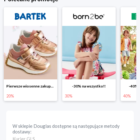
Pierwsze wiosenne zakupy -20%
-30% na wszystko!!
-40% n
20%
30%
40%
W sklepie
Douglas
dostępne są następujące metody
dostawy:
Kurier GLS