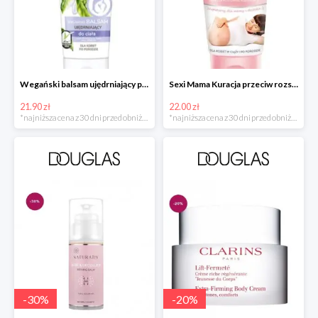
Wegański balsam ujędrniający po porodzie w super cenie
Sexi Mama Kuracja przeciw rozstępom w super cenie
21.90 zł
22.00 zł
*najniższa cena z 30 dni przed obniżką
*najniższa cena z 30 dni przed obniżką
-
30
%
-
20
%