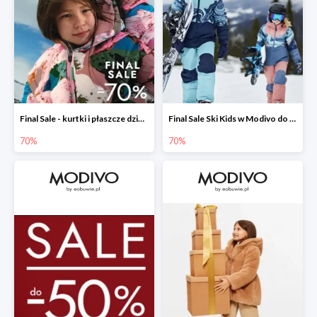
Final Sale - kurtki i płaszcze dziecięce w Modivo do -70%
Final Sale Ski Kids w Modivo do -70%
70%
70%