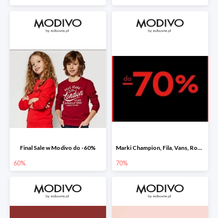
Final Sale w Modivo do -60%
Marki Champion, Fila, Vans, Roxy i Quiksilver w Modivo do -70%
60%
70%