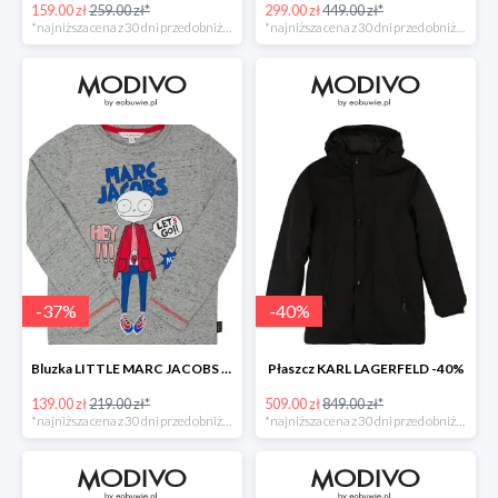
159.00 zł
259.00 zł*
299.00 zł
449.00 zł*
*najniższa cena z 30 dni przed obniżką
*najniższa cena z 30 dni przed obniżką
-
37
%
-
40
%
Bluzka LITTLE MARC JACOBS -37%
Płaszcz KARL LAGERFELD -40%
139.00 zł
219.00 zł*
509.00 zł
849.00 zł*
*najniższa cena z 30 dni przed obniżką
*najniższa cena z 30 dni przed obniżką