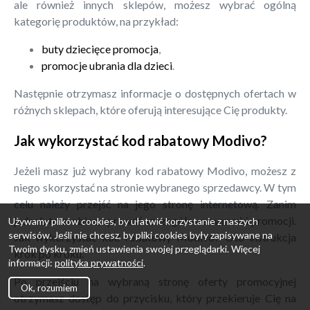
ale również innych sklepów, możesz wybrać ogólną
kategorię produktów, na przykład:
buty dziecięce promocja
,
promocje ubrania dla dzieci
.
Następnie otrzymasz informacje o dostępnych ofertach w
różnych sklepach, które oferują interesujące Cię produkty.
Jak wykorzystać kod rabatowy Modivo?
Jeżeli masz już wybrany kod rabatowy Modivo, możesz z
niego skorzystać na stronie wybranego sprzedawcy. W tym
celu należy przejść na jego stronę internetową. Zanim
jednak to zrobisz, sprawdź szczegółowe warunki promocji.
Używamy plików cookies, by ułatwić korzystanie z naszych
serwisów. Jeśli nie chcesz, by pliki cookies były zapisywane na
Jak wykorzystać kod rabatowy Modivo? Oto instrukcja
Twoim dysku, zmień ustawienia swojej przeglądarki. Więcej
krok po kroku.
informacji:
polityka prywatności
.
Po przejściu na wybraną stronę oferty promocyjnej
Ok, rozumiem
otrzymasz dostęp do przycisku, który przekieruje Cię na