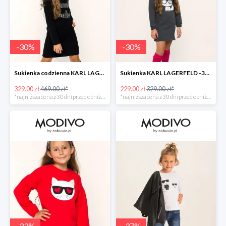
-
30
%
-
30
%
Sukienka codzienna KARL LAGERFELD -30%
Sukienka KARL LAGERFELD -30%
329.00 zł
469.00 zł*
229.00 zł
329.00 zł*
*najniższa cena z 30 dni przed obniżką
*najniższa cena z 30 dni przed obniżką
-
33
%
-
37
%