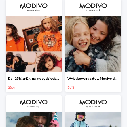
Do -25% zniżki na modę dziecięcą 👧🏼👦🏼
Wyjątkowe rabaty w Modivo do -70%
25%
60%