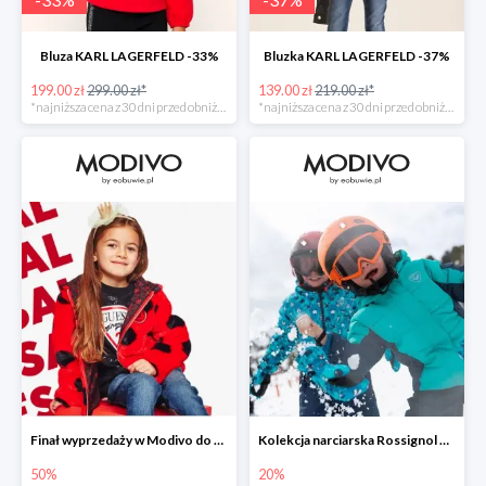
Bluza KARL LAGERFELD -33%
Bluzka KARL LAGERFELD -37%
199.00 zł
299.00 zł*
139.00 zł
219.00 zł*
*najniższa cena z 30 dni przed obniżką
*najniższa cena z 30 dni przed obniżką
Finał wyprzedaży w Modivo do -50%
Kolekcja narciarska Rossignol w Modivo do -20%
50%
20%