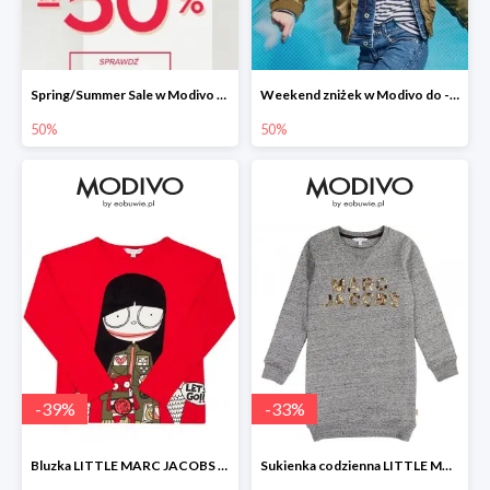
Spring/Summer Sale w Modivo do -50%
Weekend zniżek w Modivo do -50%
50%
50%
-
39
%
-
33
%
Bluzka LITTLE MARC JACOBS -39%
Sukienka codzienna LITTLE MARC JACOBS -33%