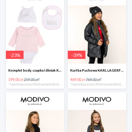
-
23
%
-
39
%
Komplet body, czapka i śliniak KARL LAGERFELD -23%
Kurtka Puchowa KARL LAGERFELD -39%
199.00 zł
259.00 zł*
469.00 zł
769.00 zł*
*najniższa cena z 30 dni przed obniżką
*najniższa cena z 30 dni przed obniżką