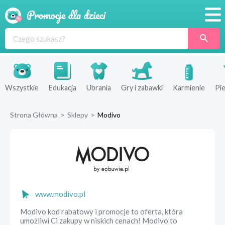
Promocje
Produkty
Sklepy
Wszystkie
Edukacja
Ubrania
Gry i zabawki
Karmienie
Pie
Blog
Strona Główna
>
Sklepy
>
Modivo
Wyprawka
www.modivo.pl
Modivo kod rabatowy i promocje to oferta, która
umożliwi Ci zakupy w niskich cenach! Modivo to