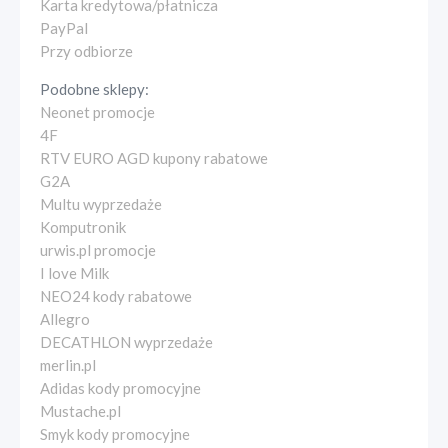
Karta kredytowa/płatnicza
PayPal
Przy odbiorze
Podobne sklepy:
Neonet promocje
4F
RTV EURO AGD kupony rabatowe
G2A
Multu wyprzedaże
Komputronik
urwis.pl promocje
I love Milk
NEO24 kody rabatowe
Allegro
DECATHLON wyprzedaże
merlin.pl
Adidas kody promocyjne
Mustache.pl
Smyk kody promocyjne