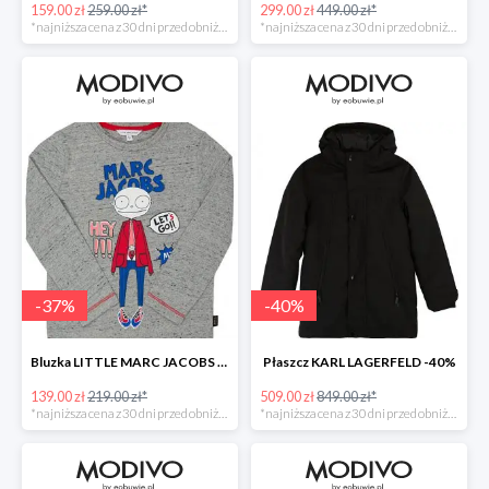
159.00 zł
259.00 zł*
299.00 zł
449.00 zł*
*najniższa cena z 30 dni przed obniżką
*najniższa cena z 30 dni przed obniżką
-
37
%
-
40
%
Bluzka LITTLE MARC JACOBS -37%
Płaszcz KARL LAGERFELD -40%
139.00 zł
219.00 zł*
509.00 zł
849.00 zł*
*najniższa cena z 30 dni przed obniżką
*najniższa cena z 30 dni przed obniżką