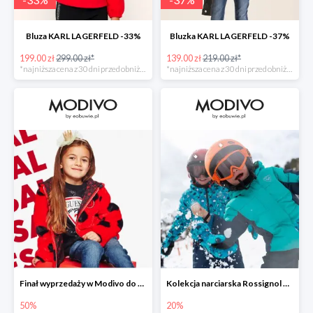
Bluza KARL LAGERFELD -33%
Bluzka KARL LAGERFELD -37%
199.00 zł
299.00 zł*
139.00 zł
219.00 zł*
*najniższa cena z 30 dni przed obniżką
*najniższa cena z 30 dni przed obniżką
Finał wyprzedaży w Modivo do -50%
Kolekcja narciarska Rossignol w Modivo do -20%
50%
20%