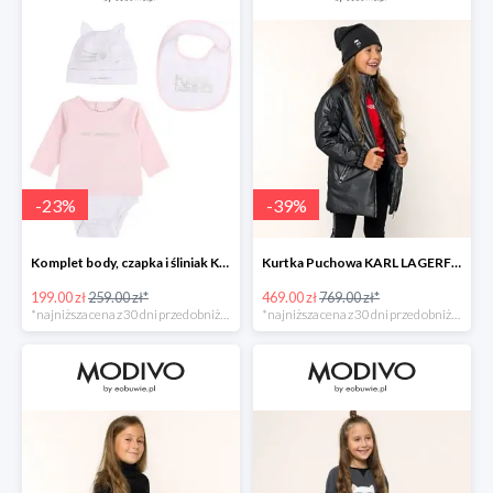
-
23
%
-
39
%
Komplet body, czapka i śliniak KARL LAGERFELD -23%
Kurtka Puchowa KARL LAGERFELD -39%
199.00 zł
259.00 zł*
469.00 zł
769.00 zł*
*najniższa cena z 30 dni przed obniżką
*najniższa cena z 30 dni przed obniżką