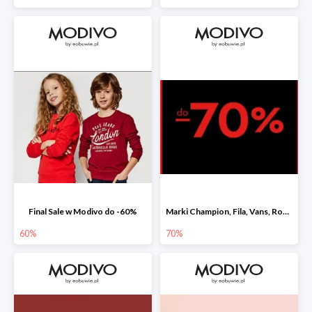
Final Sale w Modivo do -60%
Marki Champion, Fila, Vans, Roxy i Quiksilver w Modivo do -70%
60%
70%