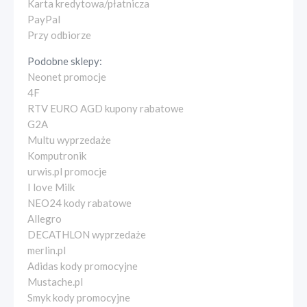
Karta kredytowa/płatnicza
PayPal
Przy odbiorze
Podobne sklepy:
Neonet promocje
4F
RTV EURO AGD kupony rabatowe
G2A
Multu wyprzedaże
Komputronik
urwis.pl promocje
I love Milk
NEO24 kody rabatowe
Allegro
DECATHLON wyprzedaże
merlin.pl
Adidas kody promocyjne
Mustache.pl
Smyk kody promocyjne