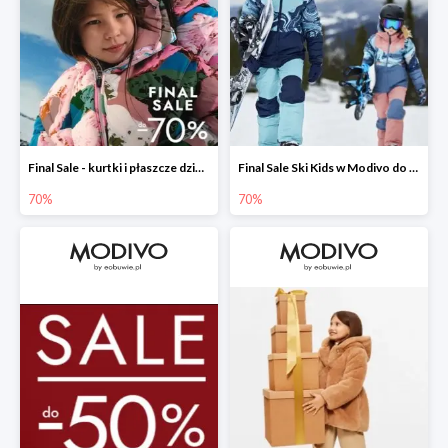
Final Sale - kurtki i płaszcze dziecięce w Modivo do -70%
Final Sale Ski Kids w Modivo do -70%
70%
70%