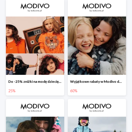
Do -25% zniżki na modę dziecięcą 👧🏼👦🏼
Wyjątkowe rabaty w Modivo do -70%
25%
60%