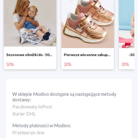
Pierwsze wiosenne zakupy -20%
-30% na wszystko!!
-40% n
20%
30%
40%
W sklepie
Modivo
dostępne są następujące metody
dostawy:
Paczkomaty InPost
Kurier DHL
Metody płatności w
Modivo
:
Przelew on-line