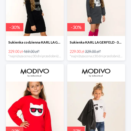
-
30
%
-
30
%
Sukienka codzienna KARL LAGERFELD -30%
Sukienka KARL LAGERFELD -30%
329.00 zł
469.00 zł*
229.00 zł
329.00 zł*
*najniższa cena z 30 dni przed obniżką
*najniższa cena z 30 dni przed obniżką
-
33
%
-
37
%