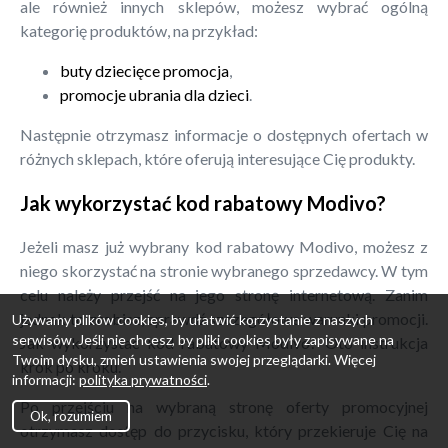
ale również innych sklepów, możesz wybrać ogólną
kategorię produktów, na przykład:
buty dziecięce promocja
,
promocje ubrania dla dzieci
.
Następnie otrzymasz informacje o dostępnych ofertach w
różnych sklepach, które oferują interesujące Cię produkty.
Jak wykorzystać kod rabatowy Modivo?
Jeżeli masz już wybrany kod rabatowy Modivo, możesz z
niego skorzystać na stronie wybranego sprzedawcy. W tym
celu należy przejść na jego stronę internetową. Zanim
jednak to zrobisz, sprawdź szczegółowe warunki promocji.
Używamy plików cookies, by ułatwić korzystanie z naszych
serwisów. Jeśli nie chcesz, by pliki cookies były zapisywane na
Jak wykorzystać kod rabatowy Modivo? Oto instrukcja
Twoim dysku, zmień ustawienia swojej przeglądarki. Więcej
krok po kroku.
informacji:
polityka prywatności
.
Po przejściu na wybraną stronę oferty promocyjnej
Ok, rozumiem
otrzymasz dostęp do przycisku, który przekieruje Cię na