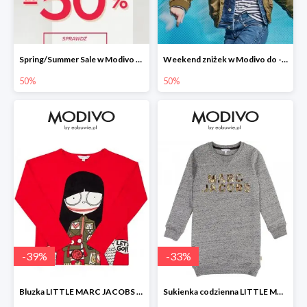
Spring/Summer Sale w Modivo do -50%
Weekend zniżek w Modivo do -50%
50%
50%
-
39
%
-
33
%
Bluzka LITTLE MARC JACOBS -39%
Sukienka codzienna LITTLE MARC JACOBS -33%