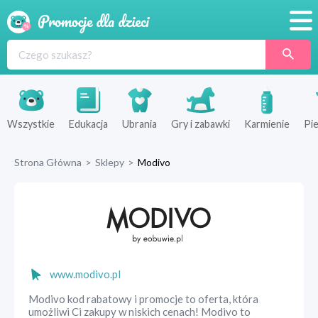
Promocje
Produkty
Sklepy
Wszystkie
Edukacja
Ubrania
Gry i zabawki
Karmienie
Pie
Blog
Strona Główna
>
Sklepy
>
Modivo
Wyprawka
www.modivo.pl
Modivo kod rabatowy i promocje to oferta, która
umożliwi Ci zakupy w niskich cenach! Modivo to