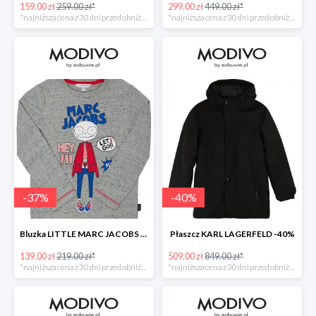
159.00 zł
259.00 zł*
299.00 zł
449.00 zł*
*najniższa cena z 30 dni przed obniżką
*najniższa cena z 30 dni przed obniżką
-
37
%
-
40
%
Bluzka LITTLE MARC JACOBS -37%
Płaszcz KARL LAGERFELD -40%
139.00 zł
219.00 zł*
509.00 zł
849.00 zł*
*najniższa cena z 30 dni przed obniżką
*najniższa cena z 30 dni przed obniżką