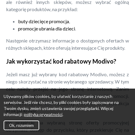
ale również innych sklepów, możesz wybrać ogólną
kategorię produktów, na przykład:
buty dziecięce promocja
,
promocje ubrania dla dzieci
.
Następnie otrzymasz informacje o dostępnych ofertach w
różnych sklepach, które oferują interesujące Cię produkty.
Jak wykorzystać kod rabatowy Modivo?
Jeżeli masz już wybrany kod rabatowy Modivo, możesz z
niego skorzystać na stronie wybranego sprzedawcy. W tym
celu należy przejść na jego stronę internetową. Zanim
jednak to zrobisz, sprawdź szczegółowe warunki promocji.
Używamy plików cookies, by ułatwić korzystanie z naszych
serwisów. Jeśli nie chcesz, by pliki cookies były zapisywane na
Jak wykorzystać kod rabatowy Modivo? Oto instrukcja
Twoim dysku, zmień ustawienia swojej przeglądarki. Więcej
krok po kroku.
informacji:
polityka prywatności
.
Po przejściu na wybraną stronę oferty promocyjnej
Ok, rozumiem
otrzymasz dostęp do przycisku, który przekieruje Cię na