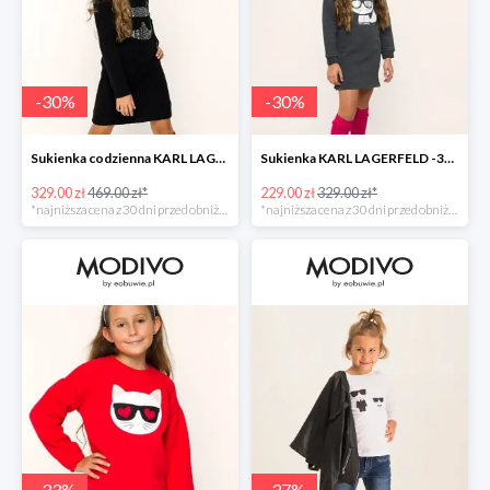
-
30
%
-
30
%
Sukienka codzienna KARL LAGERFELD -30%
Sukienka KARL LAGERFELD -30%
329.00 zł
469.00 zł*
229.00 zł
329.00 zł*
*najniższa cena z 30 dni przed obniżką
*najniższa cena z 30 dni przed obniżką
-
33
%
-
37
%