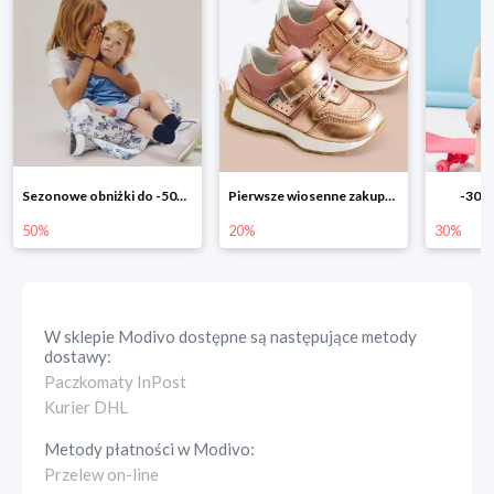
Pierwsze wiosenne zakupy -20%
-30% na wszystko!!
-40% n
20%
30%
40%
W sklepie
Modivo
dostępne są następujące metody
dostawy:
Paczkomaty InPost
Kurier DHL
Metody płatności w
Modivo
:
Przelew on-line