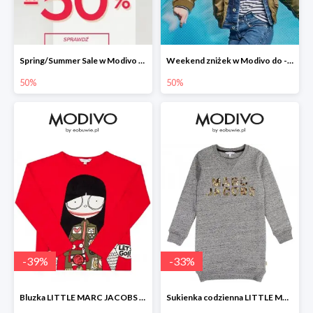
Spring/Summer Sale w Modivo do -50%
Weekend zniżek w Modivo do -50%
50%
50%
-
39
%
-
33
%
Bluzka LITTLE MARC JACOBS -39%
Sukienka codzienna LITTLE MARC JACOBS -33%