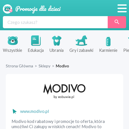
Promocje
Produkty
Sklepy
Wszystkie
Edukacja
Ubrania
Gry i zabawki
Karmienie
Pie
Blog
Strona Główna
>
Sklepy
>
Modivo
Wyprawka
www.modivo.pl
Modivo kod rabatowy i promocje to oferta, która
umożliwi Ci zakupy w niskich cenach! Modivo to