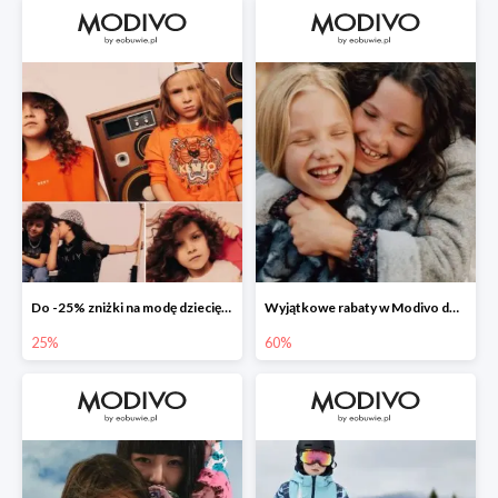
Do -25% zniżki na modę dziecięcą 👧🏼👦🏼
Wyjątkowe rabaty w Modivo do -70%
25%
60%