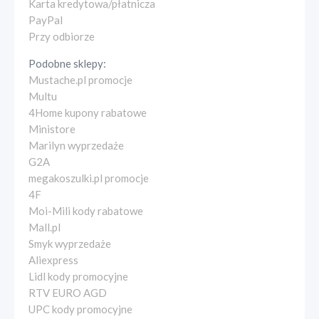
Karta kredytowa/płatnicza
PayPal
Przy odbiorze
Podobne sklepy:
Mustache.pl promocje
Multu
4Home kupony rabatowe
Ministore
Marilyn wyprzedaże
G2A
megakoszulki.pl promocje
4F
Moi-Mili kody rabatowe
Mall.pl
Smyk wyprzedaże
Aliexpress
Lidl kody promocyjne
RTV EURO AGD
UPC kody promocyjne