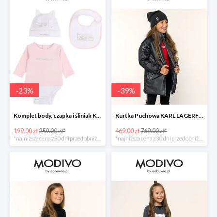
-
23
%
-
39
%
Komplet body, czapka i śliniak KARL LAGERFELD -23%
Kurtka Puchowa KARL LAGERFELD -39%
199.00 zł
259.00 zł*
469.00 zł
769.00 zł*
*najniższa cena z 30 dni przed obniżką
*najniższa cena z 30 dni przed obniżką