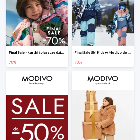
Final Sale - kurtki i płaszcze dziecięce w Modivo do -70%
Final Sale Ski Kids w Modivo do -70%
70%
70%