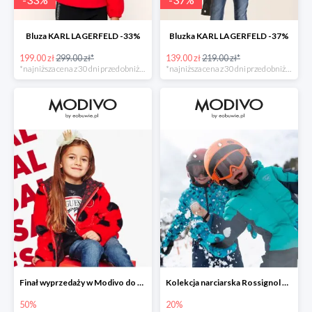
Bluza KARL LAGERFELD -33%
Bluzka KARL LAGERFELD -37%
199.00 zł
299.00 zł*
139.00 zł
219.00 zł*
*najniższa cena z 30 dni przed obniżką
*najniższa cena z 30 dni przed obniżką
Finał wyprzedaży w Modivo do -50%
Kolekcja narciarska Rossignol w Modivo do -20%
50%
20%