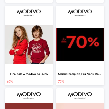
Final Sale w Modivo do -60%
Marki Champion, Fila, Vans, Roxy i Quiksilver w Modivo do -70%
60%
70%