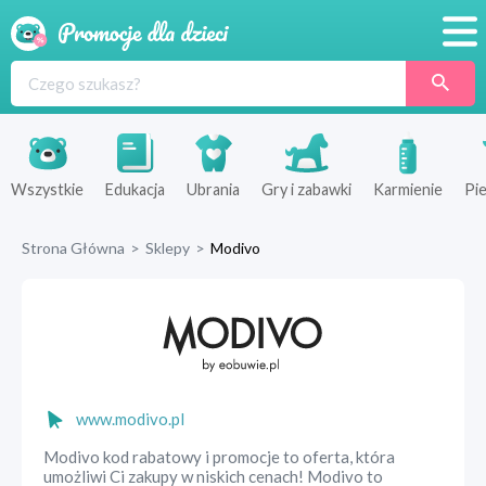
Promocje
Produkty
Sklepy
Wszystkie
Edukacja
Ubrania
Gry i zabawki
Karmienie
Pie
Blog
Strona Główna
>
Sklepy
>
Modivo
Wyprawka
www.modivo.pl
Modivo kod rabatowy i promocje to oferta, która
umożliwi Ci zakupy w niskich cenach! Modivo to