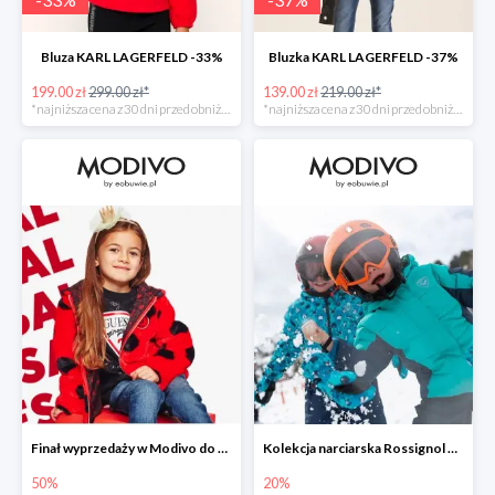
Bluza KARL LAGERFELD -33%
Bluzka KARL LAGERFELD -37%
199.00 zł
299.00 zł*
139.00 zł
219.00 zł*
*najniższa cena z 30 dni przed obniżką
*najniższa cena z 30 dni przed obniżką
Finał wyprzedaży w Modivo do -50%
Kolekcja narciarska Rossignol w Modivo do -20%
50%
20%