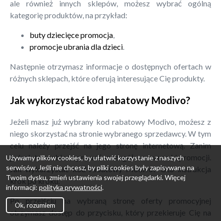
ale również innych sklepów, możesz wybrać ogólną
kategorię produktów, na przykład:
buty dziecięce promocja
,
promocje ubrania dla dzieci
.
Następnie otrzymasz informacje o dostępnych ofertach w
różnych sklepach, które oferują interesujące Cię produkty.
Jak wykorzystać kod rabatowy Modivo?
Jeżeli masz już wybrany kod rabatowy Modivo, możesz z
niego skorzystać na stronie wybranego sprzedawcy. W tym
celu należy przejść na jego stronę internetową. Zanim
jednak to zrobisz, sprawdź szczegółowe warunki promocji.
Używamy plików cookies, by ułatwić korzystanie z naszych
serwisów. Jeśli nie chcesz, by pliki cookies były zapisywane na
Jak wykorzystać kod rabatowy Modivo? Oto instrukcja
Twoim dysku, zmień ustawienia swojej przeglądarki. Więcej
krok po kroku.
informacji:
polityka prywatności
.
Po przejściu na wybraną stronę oferty promocyjnej
Ok, rozumiem
otrzymasz dostęp do przycisku, który przekieruje Cię na