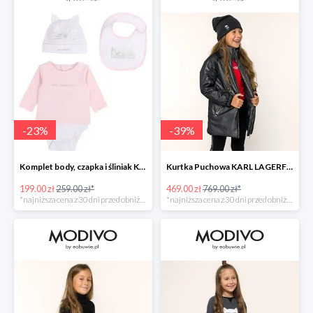
-
23
%
-
39
%
Komplet body, czapka i śliniak KARL LAGERFELD -23%
Kurtka Puchowa KARL LAGERFELD -39%
199.00 zł
259.00 zł*
469.00 zł
769.00 zł*
*najniższa cena z 30 dni przed obniżką
*najniższa cena z 30 dni przed obniżką