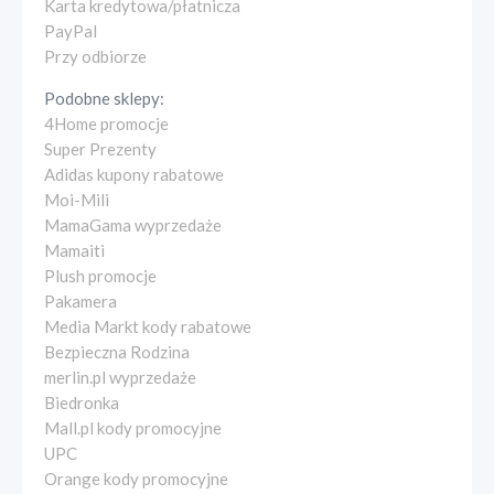
Karta kredytowa/płatnicza
PayPal
Przy odbiorze
Podobne sklepy:
4Home promocje
Super Prezenty
Adidas kupony rabatowe
Moi-Mili
MamaGama wyprzedaże
Mamaiti
Plush promocje
Pakamera
Media Markt kody rabatowe
Bezpieczna Rodzina
merlin.pl wyprzedaże
Biedronka
Mall.pl kody promocyjne
UPC
Orange kody promocyjne