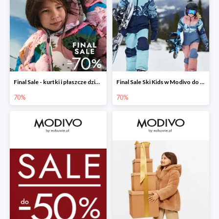
Final Sale - kurtki i płaszcze dziecięce w Modivo do -70%
Final Sale Ski Kids w Modivo do -70%
70%
70%