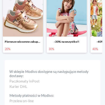
-30% na wszystko!!
-40% na drugą sztukę
Wiosenn
30%
40%
25%
W sklepie
Modivo
dostępne są następujące metody
dostawy:
Paczkomaty InPost
Kurier DHL
Metody płatności w
Modivo
:
Przelew on-line