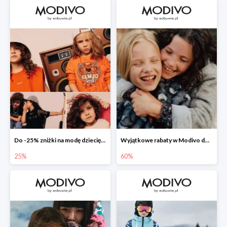
Do -25% zniżki na modę dziecięcą 👧🏼👦🏼
Wyjątkowe rabaty w Modivo do -70%
25%
60%