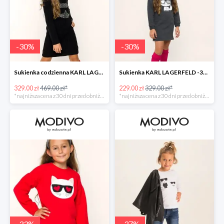
-
30
%
-
30
%
Sukienka codzienna KARL LAGERFELD -30%
Sukienka KARL LAGERFELD -30%
329.00 zł
469.00 zł*
229.00 zł
329.00 zł*
*najniższa cena z 30 dni przed obniżką
*najniższa cena z 30 dni przed obniżką
-
33
%
-
37
%