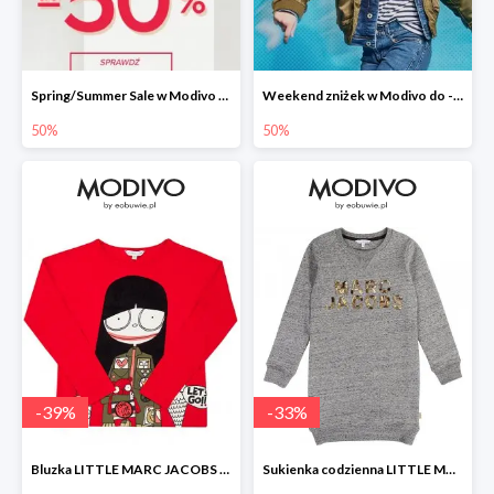
Spring/Summer Sale w Modivo do -50%
Weekend zniżek w Modivo do -50%
50%
50%
-
39
%
-
33
%
Bluzka LITTLE MARC JACOBS -39%
Sukienka codzienna LITTLE MARC JACOBS -33%