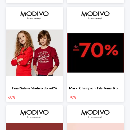
Final Sale w Modivo do -60%
Marki Champion, Fila, Vans, Roxy i Quiksilver w Modivo do -70%
60%
70%