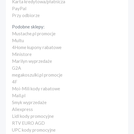
Karta kredytowa/płatnicza
PayPal
Przy odbiorze
Podobne sklepy:
Mustache.pl promocje
Multu
4Home kupony rabatowe
Ministore
Marilyn wyprzedaże
G2A
megakoszulki.pl promocje
4F
Moi-Mili kody rabatowe
Mall.pl
Smyk wyprzedaże
Aliexpress
Lidl kody promocyjne
RTV EURO AGD
UPC kody promocyjne