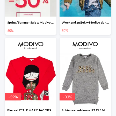
Spring/Summer Sale w Modivo do -50%
Weekend zniżek w Modivo do -50%
50%
50%
-
39
%
-
33
%
Bluzka LITTLE MARC JACOBS -39%
Sukienka codzienna LITTLE MARC JACOBS -33%