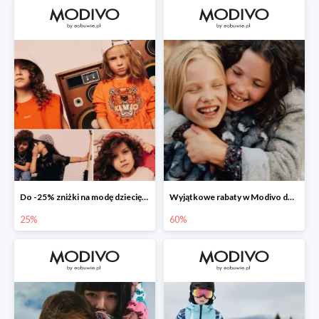
Do -25% zniżki na modę dziecięcą 👧🏼👦🏼
Wyjątkowe rabaty w Modivo do -70%
25%
60%