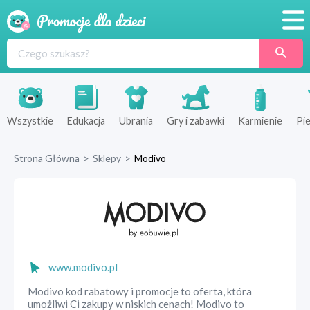
Promocje
Produkty
Sklepy
Wszystkie
Edukacja
Ubrania
Gry i zabawki
Karmienie
Pie
Blog
Strona Główna
>
Sklepy
>
Modivo
Wyprawka
www.modivo.pl
Modivo kod rabatowy i promocje to oferta, która
umożliwi Ci zakupy w niskich cenach! Modivo to