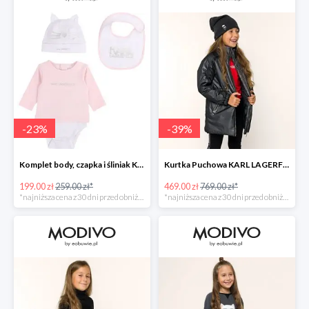
-
23
%
-
39
%
Komplet body, czapka i śliniak KARL LAGERFELD -23%
Kurtka Puchowa KARL LAGERFELD -39%
199.00 zł
259.00 zł*
469.00 zł
769.00 zł*
*najniższa cena z 30 dni przed obniżką
*najniższa cena z 30 dni przed obniżką