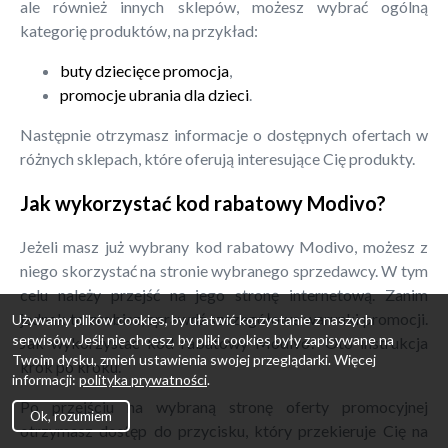
ale również innych sklepów, możesz wybrać ogólną
kategorię produktów, na przykład:
buty dziecięce promocja
,
promocje ubrania dla dzieci
.
Następnie otrzymasz informacje o dostępnych ofertach w
różnych sklepach, które oferują interesujące Cię produkty.
Jak wykorzystać kod rabatowy Modivo?
Jeżeli masz już wybrany kod rabatowy Modivo, możesz z
niego skorzystać na stronie wybranego sprzedawcy. W tym
celu należy przejść na jego stronę internetową. Zanim
jednak to zrobisz, sprawdź szczegółowe warunki promocji.
Używamy plików cookies, by ułatwić korzystanie z naszych
serwisów. Jeśli nie chcesz, by pliki cookies były zapisywane na
Jak wykorzystać kod rabatowy Modivo? Oto instrukcja
Twoim dysku, zmień ustawienia swojej przeglądarki. Więcej
krok po kroku.
informacji:
polityka prywatności
.
Po przejściu na wybraną stronę oferty promocyjnej
Ok, rozumiem
otrzymasz dostęp do przycisku, który przekieruje Cię na