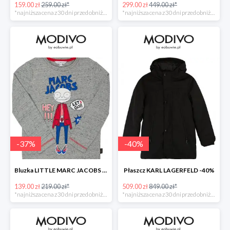
159.00 zł
259.00 zł*
299.00 zł
449.00 zł*
*najniższa cena z 30 dni przed obniżką
*najniższa cena z 30 dni przed obniżką
-
37
%
-
40
%
Bluzka LITTLE MARC JACOBS -37%
Płaszcz KARL LAGERFELD -40%
139.00 zł
219.00 zł*
509.00 zł
849.00 zł*
*najniższa cena z 30 dni przed obniżką
*najniższa cena z 30 dni przed obniżką