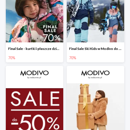
Final Sale - kurtki i płaszcze dziecięce w Modivo do -70%
Final Sale Ski Kids w Modivo do -70%
70%
70%