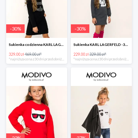
-
30
%
-
30
%
Sukienka codzienna KARL LAGERFELD -30%
Sukienka KARL LAGERFELD -30%
329.00 zł
469.00 zł*
229.00 zł
329.00 zł*
*najniższa cena z 30 dni przed obniżką
*najniższa cena z 30 dni przed obniżką
-
33
%
-
37
%