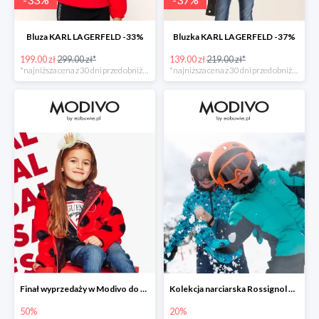
Bluza KARL LAGERFELD -33%
Bluzka KARL LAGERFELD -37%
199.00 zł
299.00 zł*
139.00 zł
219.00 zł*
*najniższa cena z 30 dni przed obniżką
*najniższa cena z 30 dni przed obniżką
Finał wyprzedaży w Modivo do -50%
Kolekcja narciarska Rossignol w Modivo do -20%
50%
20%