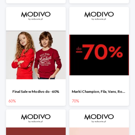
Final Sale w Modivo do -60%
Marki Champion, Fila, Vans, Roxy i Quiksilver w Modivo do -70%
60%
70%