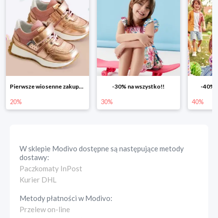
-30% na wszystko!!
-40% na drugą sztukę
Wiosenn
30%
40%
25%
W sklepie
Modivo
dostępne są następujące metody
dostawy:
Paczkomaty InPost
Kurier DHL
Metody płatności w
Modivo
:
Przelew on-line