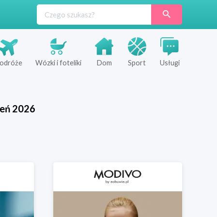
odróże
Wózki i foteliki
Dom
Sport
Usługi
ień
2026