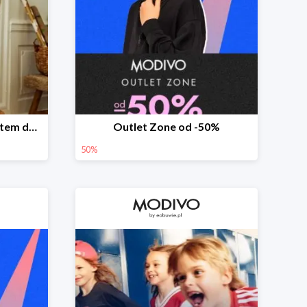
Modowe prezenty z rabatem do -50%
Outlet Zone od -50%
50%