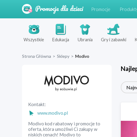
Promocje
Produkt
Wszystkie
Edukacja
Ubrania
Gry i zabawki
K
Strona Główna
>
Sklepy
>
Modivo
Najle
Najn
Kontakt:
www.modivo.pl
Modivo kod rabatowy i promocje to
oferta, która umożliwi Ci zakupy w
niskich cenach! Modivo to