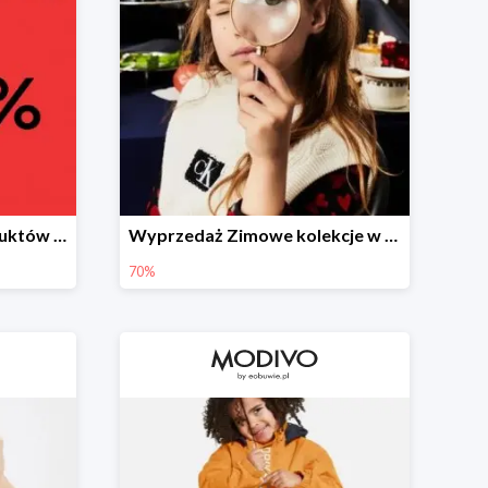
Wyprzedaż Tysiące produktów w konkurencyjnych cenach
Wyprzedaż Zimowe kolekcje w najniższych cenach
70%