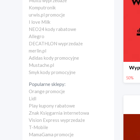
Multu wyprzedaże
Komputronik
urwis.pl promocje
I love Milk
NEO24 kody rabatowe
Allegro
DECATHLON wyprzedaże
merlin.pl
Adidas kody promocyjne
Mustache.pl
Wyp
Smyk kody promocyjne
50%
Popularne sklepy:
Orange promocje
Lidl
Play kupony rabatowe
Znak Księgarnia internetowa
Vision Express wyprzedaże
T-Mobile
MamaGama promocje