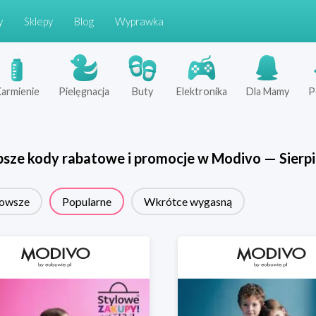
y
Sklepy
Blog
Wyprawka
armienie
Pielęgnacja
Buty
Elektronika
Dla Mamy
P
psze kody rabatowe i promocje w
Modivo
—
Sierp
owsze
Popularne
Wkrótce wygasną