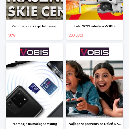
Promocje z okazji Halloween
Lato 2022 rabaty w VOBIS
30%
200.00 zł
Promocje na markę Samsung
Najlepsze prezenty na Dzień Dziecka w VOBIS