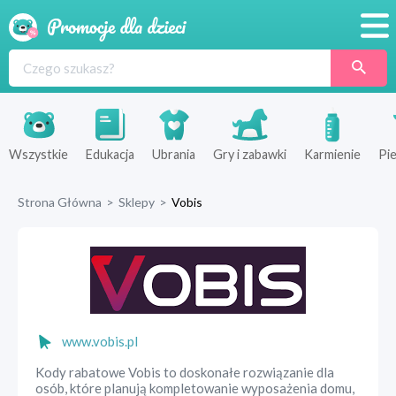
Promocje
Produkty
Sklepy
Wszystkie
Edukacja
Ubrania
Gry i zabawki
Karmienie
Pie
Blog
Strona Główna
>
Sklepy
>
Vobis
Wyprawka
www.vobis.pl
Kody rabatowe Vobis to doskonałe rozwiązanie dla
osób, które planują kompletowanie wyposażenia domu,