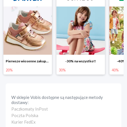
Pierwsze wiosenne zakupy -20%
-30% na wszystko!!
-40% n
20%
30%
40%
W sklepie
Vobis
dostępne są następujące metody
dostawy:
Paczkomaty InPost
Poczta Polska
Kurier FedEx