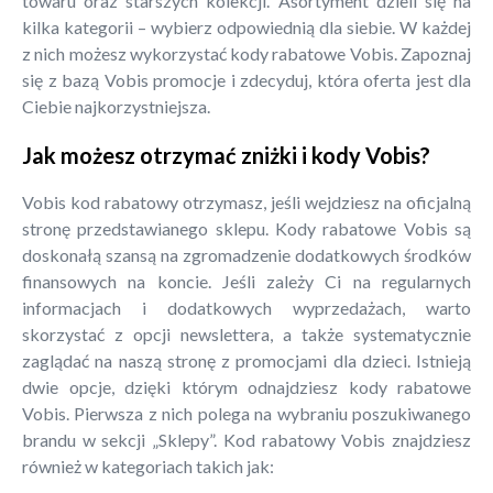
towaru oraz starszych kolekcji. Asortyment dzieli się na
kilka kategorii – wybierz odpowiednią dla siebie. W każdej
z nich możesz wykorzystać kody rabatowe Vobis. Zapoznaj
się z bazą Vobis promocje i zdecyduj, która oferta jest dla
Ciebie najkorzystniejsza.
Jak możesz otrzymać zniżki i kody Vobis?
Vobis kod rabatowy otrzymasz, jeśli wejdziesz na oficjalną
stronę przedstawianego sklepu. Kody rabatowe Vobis są
doskonałą szansą na zgromadzenie dodatkowych środków
finansowych na koncie. Jeśli zależy Ci na regularnych
informacjach i dodatkowych wyprzedażach, warto
skorzystać z opcji newslettera, a także systematycznie
zaglądać na naszą stronę z promocjami dla dzieci. Istnieją
dwie opcje, dzięki którym odnajdziesz kody rabatowe
Vobis. Pierwsza z nich polega na wybraniu poszukiwanego
brandu w sekcji „Sklepy”. Kod rabatowy Vobis znajdziesz
również w kategoriach takich jak: