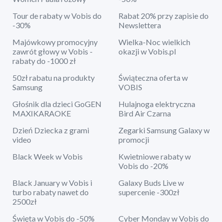
Tour de rabaty w Vobis do
Rabat 20% przy zapisie do
-30%
Newslettera
Majówkowy promocyjny
Wielka-Noc wielkich
zawrót głowy w Vobis -
okazji w Vobis.pl
rabaty do -1000 zł
50zł rabatu na produkty
Świąteczna oferta w
Samsung
VOBIS
Głośnik dla dzieci GoGEN
Hulajnoga elektryczna
MAXIKARAOKE
Bird Air Czarna
Dzień Dziecka z grami
Zegarki Samsung Galaxy w
video
promocji
Black Week w Vobis
Kwietniowe rabaty w
Vobis do -20%
Black January w Vobis i
Galaxy Buds Live w
turbo rabaty nawet do
supercenie -300zł
2500zł
Święta w Vobis do -50%
Cyber Monday w Vobis do