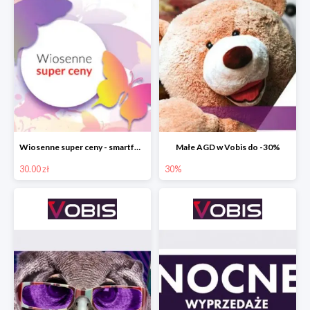
Wiosenne super ceny - smartfony TCL w Vobis do -30 zł
Małe AGD w Vobis do -30%
30.00 zł
30%