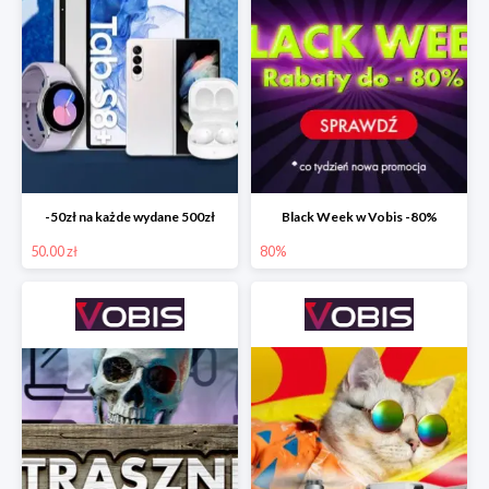
-50zł na każde wydane 500zł
Black Week w Vobis -80%
50.00 zł
80%