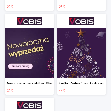
20%
25%
Noworoczna wyprzedaż do -30% w Vobis
Święta w Vobis. Prezenty dla małych i dużych do -46%
30%
46%