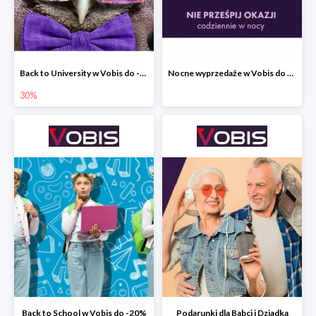
Back to University w Vobis do -30%
Nocne wyprzedaże w Vobis do -40% - codziennie od 19:00 do 6:00
30%
Back to School w Vobis do -20%
Podarunki dla Babci i Dziadka