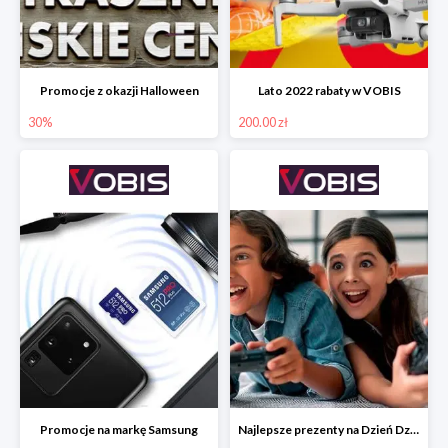
Promocje z okazji Halloween
Lato 2022 rabaty w VOBIS
30%
200.00 zł
Promocje na markę Samsung
Najlepsze prezenty na Dzień Dziecka w VOBIS