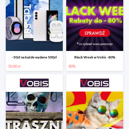
-50zł na każde wydane 500zł
Black Week w Vobis -80%
50.00 zł
80%