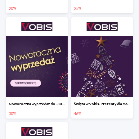
20%
25%
Noworoczna wyprzedaż do -30% w Vobis
Święta w Vobis. Prezenty dla małych i dużych do -46%
30%
46%