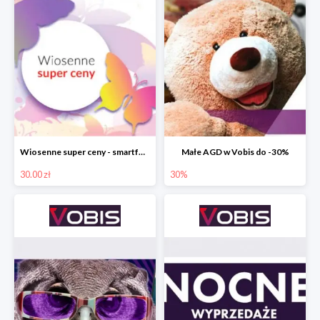
Wiosenne super ceny - smartfony TCL w Vobis do -30 zł
Małe AGD w Vobis do -30%
30.00 zł
30%