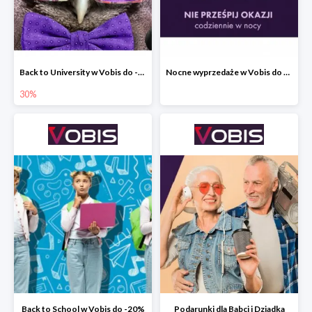
Back to University w Vobis do -30%
Nocne wyprzedaże w Vobis do -40% - codziennie od 19:00 do 6:00
30%
Back to School w Vobis do -20%
Podarunki dla Babci i Dziadka