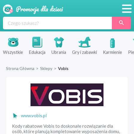
Promocje
Produkty
Sklepy
Wszystkie
Edukacja
Ubrania
Gry i zabawki
Karmienie
Pie
Blog
Strona Główna
>
Sklepy
>
Vobis
Wyprawka
www.vobis.pl
Kody rabatowe Vobis to doskonałe rozwiązanie dla
osób, które planują kompletowanie wyposażenia domu,