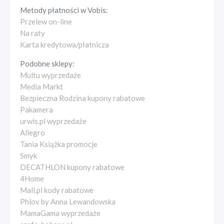
Metody płatności w
Vobis
:
Przelew on-line
Na raty
Karta kredytowa/płatnicza
Podobne sklepy:
Multu wyprzedaże
Media Markt
Bezpieczna Rodzina kupony rabatowe
Pakamera
urwis.pl wyprzedaże
Allegro
Tania Książka promocje
Smyk
DECATHLON kupony rabatowe
4Home
Mall.pl kody rabatowe
Phlov by Anna Lewandowska
MamaGama wyprzedaże