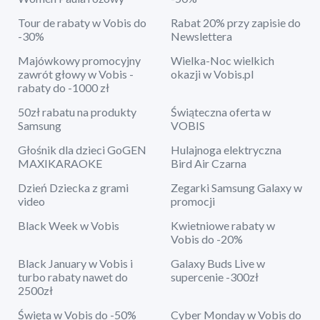
Tour de rabaty w Vobis do
Rabat 20% przy zapisie do
-30%
Newslettera
Majówkowy promocyjny
Wielka-Noc wielkich
zawrót głowy w Vobis -
okazji w Vobis.pl
rabaty do -1000 zł
50zł rabatu na produkty
Świąteczna oferta w
Samsung
VOBIS
Głośnik dla dzieci GoGEN
Hulajnoga elektryczna
MAXIKARAOKE
Bird Air Czarna
Dzień Dziecka z grami
Zegarki Samsung Galaxy w
video
promocji
Black Week w Vobis
Kwietniowe rabaty w
Vobis do -20%
Black January w Vobis i
Galaxy Buds Live w
turbo rabaty nawet do
supercenie -300zł
2500zł
Święta w Vobis do -50%
Cyber Monday w Vobis do