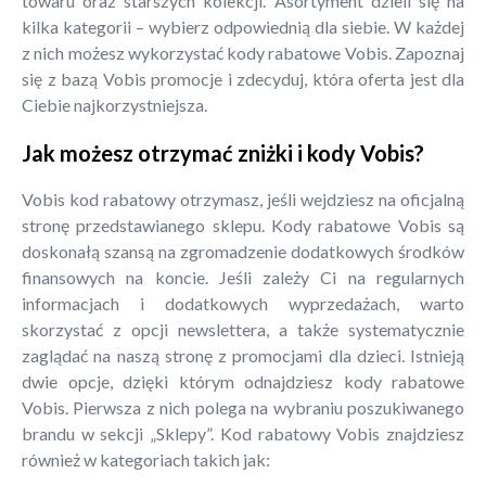
towaru oraz starszych kolekcji. Asortyment dzieli się na
kilka kategorii – wybierz odpowiednią dla siebie. W każdej
z nich możesz wykorzystać kody rabatowe Vobis. Zapoznaj
się z bazą Vobis promocje i zdecyduj, która oferta jest dla
Ciebie najkorzystniejsza.
Jak możesz otrzymać zniżki i kody Vobis?
Vobis kod rabatowy otrzymasz, jeśli wejdziesz na oficjalną
stronę przedstawianego sklepu. Kody rabatowe Vobis są
doskonałą szansą na zgromadzenie dodatkowych środków
finansowych na koncie. Jeśli zależy Ci na regularnych
informacjach i dodatkowych wyprzedażach, warto
skorzystać z opcji newslettera, a także systematycznie
zaglądać na naszą stronę z promocjami dla dzieci. Istnieją
dwie opcje, dzięki którym odnajdziesz kody rabatowe
Vobis. Pierwsza z nich polega na wybraniu poszukiwanego
brandu w sekcji „Sklepy”. Kod rabatowy Vobis znajdziesz
również w kategoriach takich jak: