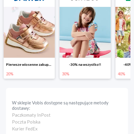
Pierwsze wiosenne zakupy -20%
-30% na wszystko!!
-40% n
20%
30%
40%
W sklepie
Vobis
dostępne są następujące metody
dostawy:
Paczkomaty InPost
Poczta Polska
Kurier FedEx