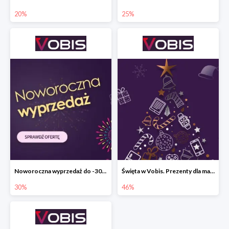
20%
25%
Noworoczna wyprzedaż do -30% w Vobis
Święta w Vobis. Prezenty dla małych i dużych do -46%
30%
46%