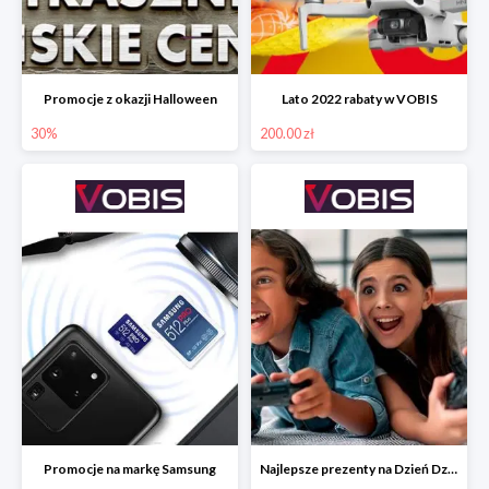
Promocje z okazji Halloween
Lato 2022 rabaty w VOBIS
30%
200.00 zł
Promocje na markę Samsung
Najlepsze prezenty na Dzień Dziecka w VOBIS