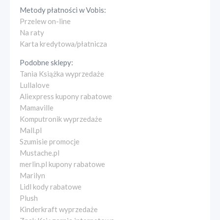
Metody płatności w
Vobis
:
Przelew on-line
Na raty
Karta kredytowa/płatnicza
Podobne sklepy:
Tania Książka wyprzedaże
Lullalove
Aliexpress kupony rabatowe
Mamaville
Komputronik wyprzedaże
Mall.pl
Szumisie promocje
Mustache.pl
merlin.pl kupony rabatowe
Marilyn
Lidl kody rabatowe
Plush
Kinderkraft wyprzedaże