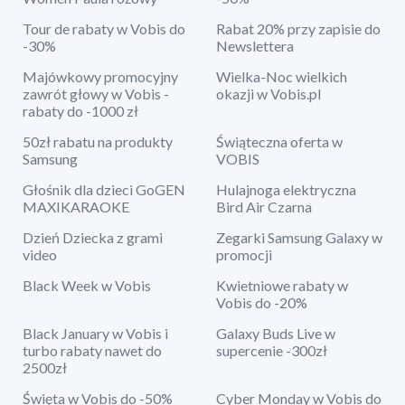
Tour de rabaty w Vobis do
Rabat 20% przy zapisie do
-30%
Newslettera
Majówkowy promocyjny
Wielka-Noc wielkich
zawrót głowy w Vobis -
okazji w Vobis.pl
rabaty do -1000 zł
50zł rabatu na produkty
Świąteczna oferta w
Samsung
VOBIS
Głośnik dla dzieci GoGEN
Hulajnoga elektryczna
MAXIKARAOKE
Bird Air Czarna
Dzień Dziecka z grami
Zegarki Samsung Galaxy w
video
promocji
Black Week w Vobis
Kwietniowe rabaty w
Vobis do -20%
Black January w Vobis i
Galaxy Buds Live w
turbo rabaty nawet do
supercenie -300zł
2500zł
Święta w Vobis do -50%
Cyber Monday w Vobis do