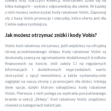
towaru oraz starszych kolekcji. Asortyment dzieli się na
kilka kategorii – wybierz odpowiednią dla siebie. W każdej
z nich możesz wykorzystać kody rabatowe Vobis. Zapoznaj
się z bazą Vobis promocje i zdecyduj, która oferta jest dla
Ciebie najkorzystniejsza.
Jak możesz otrzymać zniżki i kody Vobis?
Vobis kod rabatowy otrzymasz, jeśli wejdziesz na oficjalną
stronę przedstawianego sklepu. Kody rabatowe Vobis są
doskonałą szansą na zgromadzenie dodatkowych środków
finansowych na koncie. Jeśli zależy Ci na regularnych
informacjach i dodatkowych wyprzedażach, warto
skorzystać z opcji newslettera, a także systematycznie
zaglądać na naszą stronę z promocjami dla dzieci. Istnieją
dwie opcje, dzięki którym odnajdziesz kody rabatowe
Vobis. Pierwsza z nich polega na wybraniu poszukiwanego
brandu w sekcji „Sklepy”. Kod rabatowy Vobis znajdziesz
również w kategoriach takich jak: