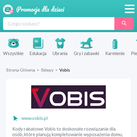
Promocje
Produkty
Sklepy
Wszystkie
Edukacja
Ubrania
Gry i zabawki
Karmienie
Pie
Blog
Strona Główna
>
Sklepy
>
Vobis
Wyprawka
www.vobis.pl
Kody rabatowe Vobis to doskonałe rozwiązanie dla
osób, które planują kompletowanie wyposażenia domu,