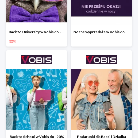
Back to University w Vobis do -30%
Nocne wyprzedaże w Vobis do -40% - codziennie od 19:00 do 6:00
30%
Back to School w Vobis do -20%
Podarunki dla Babci i Dziadka