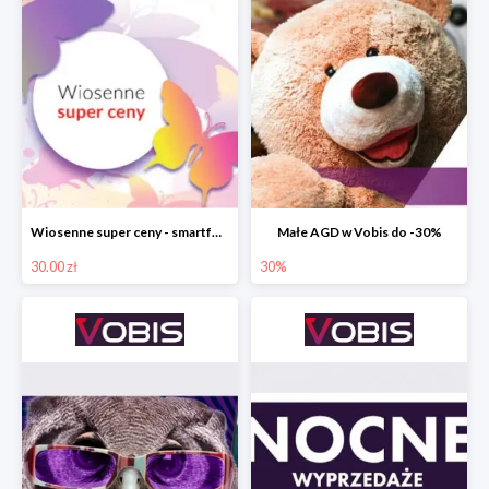
Wiosenne super ceny - smartfony TCL w Vobis do -30 zł
Małe AGD w Vobis do -30%
30.00 zł
30%