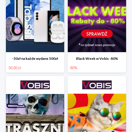
-50zł na każde wydane 500zł
Black Week w Vobis -80%
50.00 zł
80%