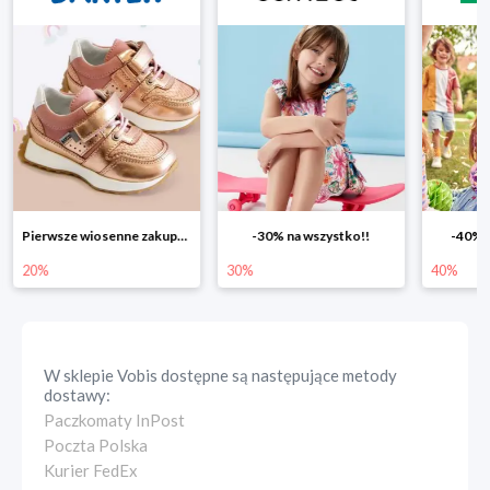
Pierwsze wiosenne zakupy -20%
-30% na wszystko!!
-40% n
20%
30%
40%
W sklepie
Vobis
dostępne są następujące metody
dostawy:
Paczkomaty InPost
Poczta Polska
Kurier FedEx