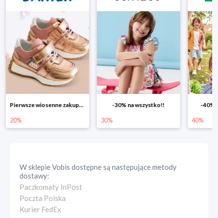
Pierwsze wiosenne zakupy -20%
-30% na wszystko!!
-40% n
20%
30%
40%
W sklepie
Vobis
dostępne są następujące metody
dostawy:
Paczkomaty InPost
Poczta Polska
Kurier FedEx