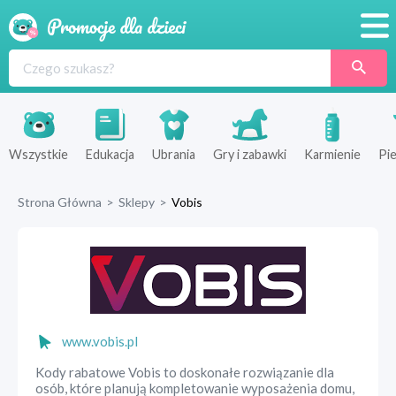
Promocje
Produkty
Sklepy
Wszystkie
Edukacja
Ubrania
Gry i zabawki
Karmienie
Pie
Blog
Strona Główna
>
Sklepy
>
Vobis
Wyprawka
www.vobis.pl
Kody rabatowe Vobis to doskonałe rozwiązanie dla
osób, które planują kompletowanie wyposażenia domu,