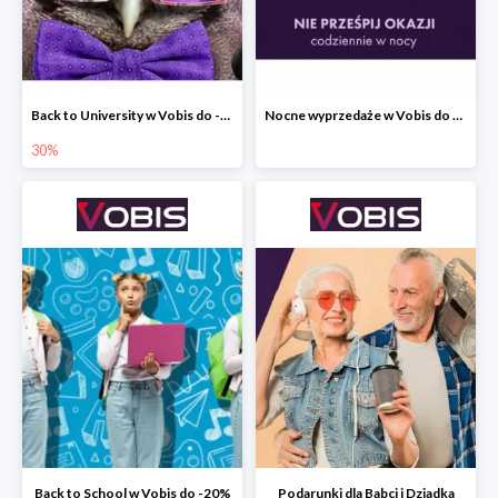
Back to University w Vobis do -30%
Nocne wyprzedaże w Vobis do -40% - codziennie od 19:00 do 6:00
30%
Back to School w Vobis do -20%
Podarunki dla Babci i Dziadka