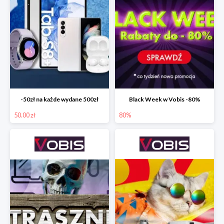
-50zł na każde wydane 500zł
Black Week w Vobis -80%
50.00 zł
80%