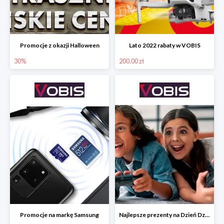
Promocje z okazji Halloween
Lato 2022 rabaty w VOBIS
30%
200.00 zł
Promocje na markę Samsung
Najlepsze prezenty na Dzień Dziecka w VOBIS