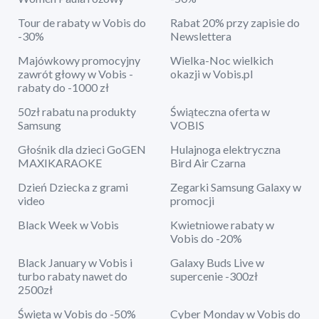
Tour de rabaty w Vobis do
Rabat 20% przy zapisie do
-30%
Newslettera
Majówkowy promocyjny
Wielka-Noc wielkich
zawrót głowy w Vobis -
okazji w Vobis.pl
rabaty do -1000 zł
50zł rabatu na produkty
Świąteczna oferta w
Samsung
VOBIS
Głośnik dla dzieci GoGEN
Hulajnoga elektryczna
MAXIKARAOKE
Bird Air Czarna
Dzień Dziecka z grami
Zegarki Samsung Galaxy w
video
promocji
Black Week w Vobis
Kwietniowe rabaty w
Vobis do -20%
Black January w Vobis i
Galaxy Buds Live w
turbo rabaty nawet do
supercenie -300zł
2500zł
Święta w Vobis do -50%
Cyber Monday w Vobis do