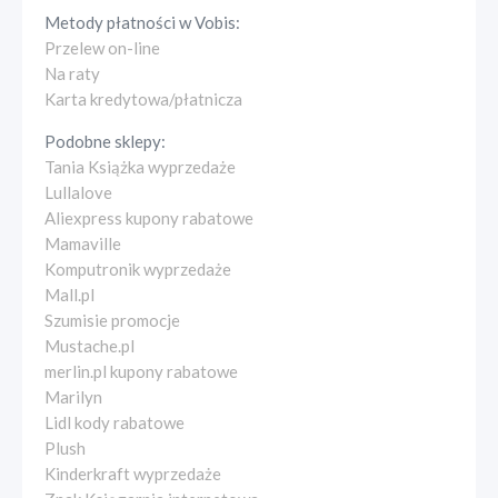
Metody płatności w
Vobis
:
Przelew on-line
Na raty
Karta kredytowa/płatnicza
Podobne sklepy:
Tania Książka wyprzedaże
Lullalove
Aliexpress kupony rabatowe
Mamaville
Komputronik wyprzedaże
Mall.pl
Szumisie promocje
Mustache.pl
merlin.pl kupony rabatowe
Marilyn
Lidl kody rabatowe
Plush
Kinderkraft wyprzedaże