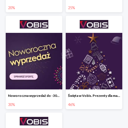
20%
25%
Noworoczna wyprzedaż do -30% w Vobis
Święta w Vobis. Prezenty dla małych i dużych do -46%
30%
46%