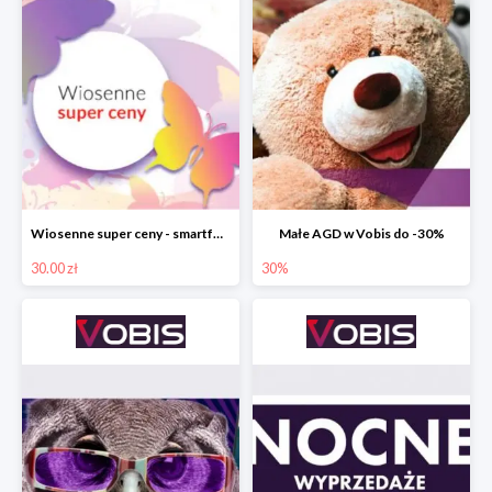
Wiosenne super ceny - smartfony TCL w Vobis do -30 zł
Małe AGD w Vobis do -30%
30.00 zł
30%