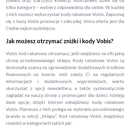
towaru oraz starszych kolekcji. Asortyment dzieli się na
kilka kategorii – wybierz odpowiednią dla siebie. W każdej
z nich możesz wykorzystać kody rabatowe Vobis. Zapoznaj
się z bazą Vobis promocje i zdecyduj, która oferta jest dla
Ciebie najkorzystniejsza.
Jak możesz otrzymać zniżki i kody Vobis?
Vobis kod rabatowy otrzymasz, jeśli wejdziesz na oficjalną
stronę przedstawianego sklepu. Kody rabatowe Vobis są
doskonałą szansą na zgromadzenie dodatkowych środków
finansowych na koncie. Jeśli zależy Ci na regularnych
informacjach i dodatkowych wyprzedażach, warto
skorzystać z opcji newslettera, a także systematycznie
zaglądać na naszą stronę z promocjami dla dzieci. Istnieją
dwie opcje, dzięki którym odnajdziesz kody rabatowe
Vobis. Pierwsza z nich polega na wybraniu poszukiwanego
brandu w sekcji „Sklepy”. Kod rabatowy Vobis znajdziesz
również w kategoriach takich jak: