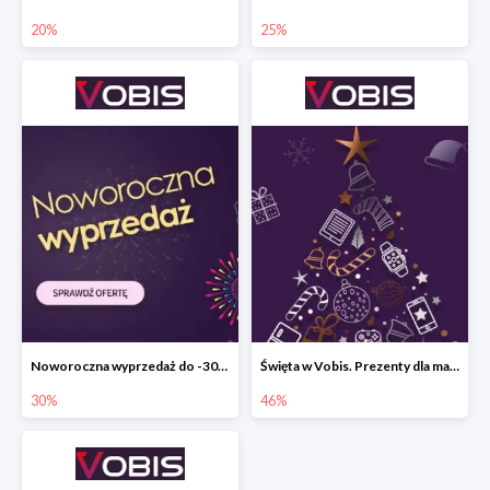
20%
25%
Noworoczna wyprzedaż do -30% w Vobis
Święta w Vobis. Prezenty dla małych i dużych do -46%
30%
46%