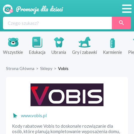
Promocje
Produkty
Sklepy
Wszystkie
Edukacja
Ubrania
Gry i zabawki
Karmienie
Pie
Blog
Strona Główna
>
Sklepy
>
Vobis
Wyprawka
www.vobis.pl
Kody rabatowe Vobis to doskonałe rozwiązanie dla
osób, które planują kompletowanie wyposażenia domu,