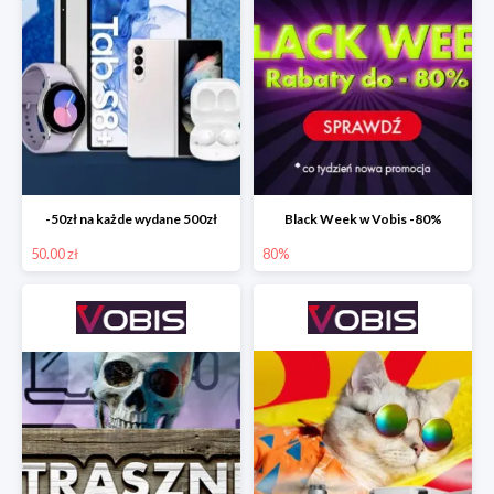
-50zł na każde wydane 500zł
Black Week w Vobis -80%
50.00 zł
80%