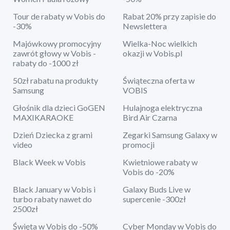
Tour de rabaty w Vobis do
Rabat 20% przy zapisie do
-30%
Newslettera
Majówkowy promocyjny
Wielka-Noc wielkich
zawrót głowy w Vobis -
okazji w Vobis.pl
rabaty do -1000 zł
50zł rabatu na produkty
Świąteczna oferta w
Samsung
VOBIS
Głośnik dla dzieci GoGEN
Hulajnoga elektryczna
MAXIKARAOKE
Bird Air Czarna
Dzień Dziecka z grami
Zegarki Samsung Galaxy w
video
promocji
Black Week w Vobis
Kwietniowe rabaty w
Vobis do -20%
Black January w Vobis i
Galaxy Buds Live w
turbo rabaty nawet do
supercenie -300zł
2500zł
Święta w Vobis do -50%
Cyber Monday w Vobis do