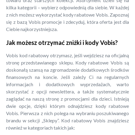
towaru oraz starszych kolekcji. Asortyment dzieli się na
kilka kategorii – wybierz odpowiednią dla siebie. W każdej
z nich możesz wykorzystać kody rabatowe Vobis. Zapoznaj
się z bazą Vobis promocje i zdecyduj, która oferta jest dla
Ciebie najkorzystniejsza.
Jak możesz otrzymać zniżki i kody Vobis?
Vobis kod rabatowy otrzymasz, jeśli wejdziesz na oficjalną
stronę przedstawianego sklepu. Kody rabatowe Vobis są
doskonałą szansą na zgromadzenie dodatkowych środków
finansowych na koncie. Jeśli zależy Ci na regularnych
informacjach i dodatkowych wyprzedażach, warto
skorzystać z opcji newslettera, a także systematycznie
zaglądać na naszą stronę z promocjami dla dzieci. Istnieją
dwie opcje, dzięki którym odnajdziesz kody rabatowe
Vobis. Pierwsza z nich polega na wybraniu poszukiwanego
brandu w sekcji „Sklepy”. Kod rabatowy Vobis znajdziesz
również w kategoriach takich jak: