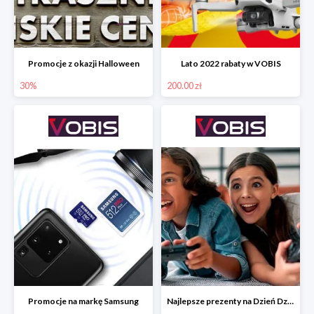
Promocje z okazji Halloween
Lato 2022 rabaty w VOBIS
30%
200.00 zł
Promocje na markę Samsung
Najlepsze prezenty na Dzień Dziecka w VOBIS