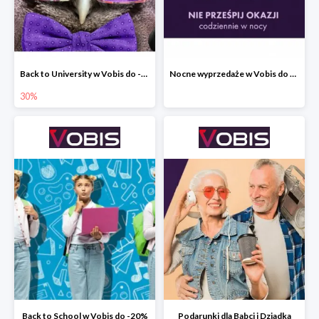
Back to University w Vobis do -30%
Nocne wyprzedaże w Vobis do -40% - codziennie od 19:00 do 6:00
30%
Back to School w Vobis do -20%
Podarunki dla Babci i Dziadka