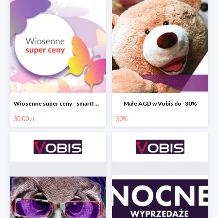
Wiosenne super ceny - smartfony TCL w Vobis do -30 zł
Małe AGD w Vobis do -30%
30.00 zł
30%