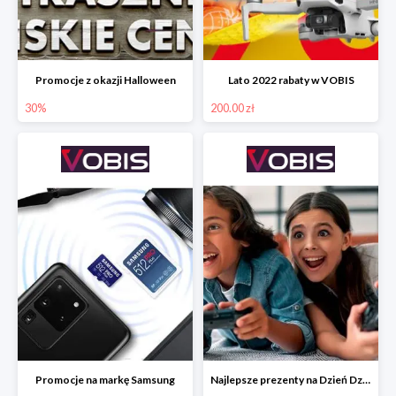
Promocje z okazji Halloween
Lato 2022 rabaty w VOBIS
30%
200.00 zł
Promocje na markę Samsung
Najlepsze prezenty na Dzień Dziecka w VOBIS