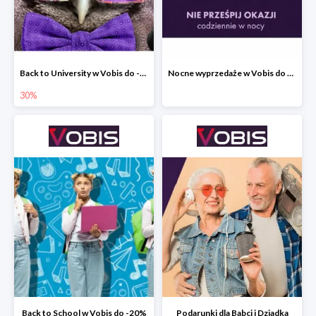
Back to University w Vobis do -30%
Nocne wyprzedaże w Vobis do -40% - codziennie od 19:00 do 6:00
30%
Back to School w Vobis do -20%
Podarunki dla Babci i Dziadka