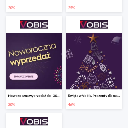
20%
25%
Noworoczna wyprzedaż do -30% w Vobis
Święta w Vobis. Prezenty dla małych i dużych do -46%
30%
46%