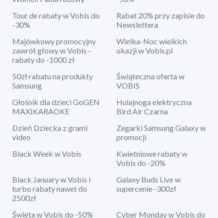
Tour de rabaty w Vobis do
Rabat 20% przy zapisie do
-30%
Newslettera
Majówkowy promocyjny
Wielka-Noc wielkich
zawrót głowy w Vobis -
okazji w Vobis.pl
rabaty do -1000 zł
50zł rabatu na produkty
Świąteczna oferta w
Samsung
VOBIS
Głośnik dla dzieci GoGEN
Hulajnoga elektryczna
MAXIKARAOKE
Bird Air Czarna
Dzień Dziecka z grami
Zegarki Samsung Galaxy w
video
promocji
Black Week w Vobis
Kwietniowe rabaty w
Vobis do -20%
Black January w Vobis i
Galaxy Buds Live w
turbo rabaty nawet do
supercenie -300zł
2500zł
Święta w Vobis do -50%
Cyber Monday w Vobis do