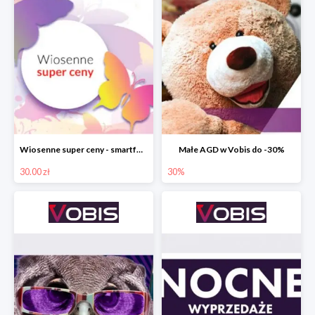
Wiosenne super ceny - smartfony TCL w Vobis do -30 zł
Małe AGD w Vobis do -30%
30.00 zł
30%