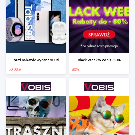
-50zł na każde wydane 500zł
Black Week w Vobis -80%
50.00 zł
80%