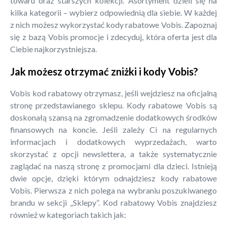
towaru oraz starszych kolekcji. Asortyment dzieli się na
kilka kategorii – wybierz odpowiednią dla siebie. W każdej
z nich możesz wykorzystać kody rabatowe Vobis. Zapoznaj
się z bazą Vobis promocje i zdecyduj, która oferta jest dla
Ciebie najkorzystniejsza.
Jak możesz otrzymać zniżki i kody Vobis?
Vobis kod rabatowy otrzymasz, jeśli wejdziesz na oficjalną
stronę przedstawianego sklepu. Kody rabatowe Vobis są
doskonałą szansą na zgromadzenie dodatkowych środków
finansowych na koncie. Jeśli zależy Ci na regularnych
informacjach i dodatkowych wyprzedażach, warto
skorzystać z opcji newslettera, a także systematycznie
zaglądać na naszą stronę z promocjami dla dzieci. Istnieją
dwie opcje, dzięki którym odnajdziesz kody rabatowe
Vobis. Pierwsza z nich polega na wybraniu poszukiwanego
brandu w sekcji „Sklepy”. Kod rabatowy Vobis znajdziesz
również w kategoriach takich jak: