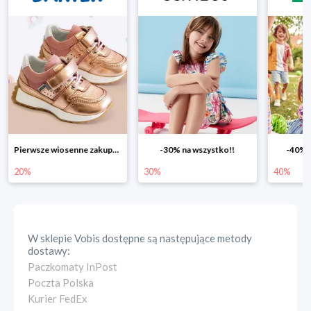
Pierwsze wiosenne zakupy -20%
-30% na wszystko!!
-40% n
20%
30%
40%
W sklepie
Vobis
dostępne są następujące metody
dostawy:
Paczkomaty InPost
Poczta Polska
Kurier FedEx