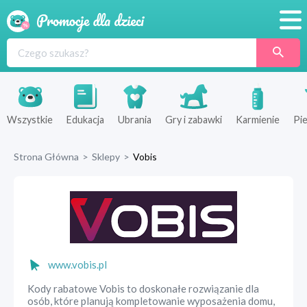
Promocje
Produkty
Sklepy
Wszystkie
Edukacja
Ubrania
Gry i zabawki
Karmienie
Pie
Blog
Strona Główna
>
Sklepy
>
Vobis
Wyprawka
www.vobis.pl
Kody rabatowe Vobis to doskonałe rozwiązanie dla
osób, które planują kompletowanie wyposażenia domu,