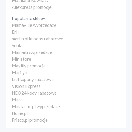
Majaland Kownaty
Aliexpress promocje
Popularne sklepy:
Mamaville wyprzedaże
Erli
merlin.pl kupony rabatowe
Squla
Mamaiti wyprzedaże
Ministore
Maylily promocje
Marilyn
Lidl kupony rabatowe
Vision Express
NEO24 kody rabatowe
Muza
Mustache.pl wyprzedaże
Home.pl
Frisco.pl promocje