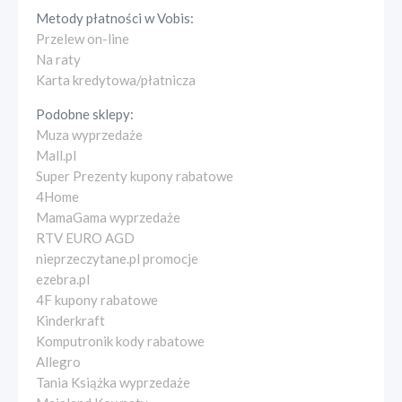
Metody płatności w
Vobis
:
Przelew on-line
Na raty
Karta kredytowa/płatnicza
Podobne sklepy:
Muza wyprzedaże
Mall.pl
Super Prezenty kupony rabatowe
4Home
MamaGama wyprzedaże
RTV EURO AGD
nieprzeczytane.pl promocje
ezebra.pl
4F kupony rabatowe
Kinderkraft
Komputronik kody rabatowe
Allegro
Tania Książka wyprzedaże