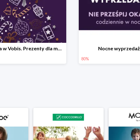
Święta w Vobis. Prezenty dla małych i dużych do -46%
Nocne wyprzedaż
80%