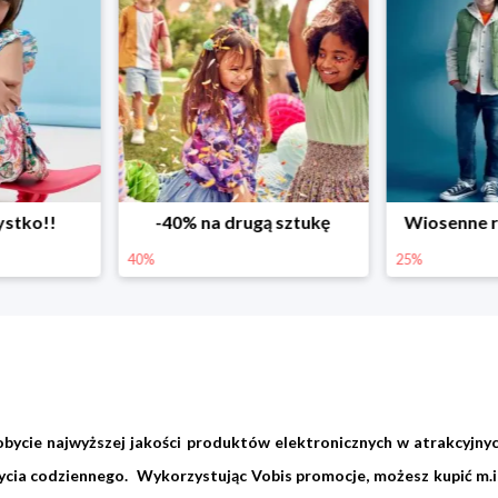
ystko!!
-40% na drugą sztukę
Wiosenne r
40%
25%
bycie najwyższej jakości produktów elektronicznych w atrakcyjn
cia codziennego. Wykorzystując Vobis promocje, możesz kupić m.in.