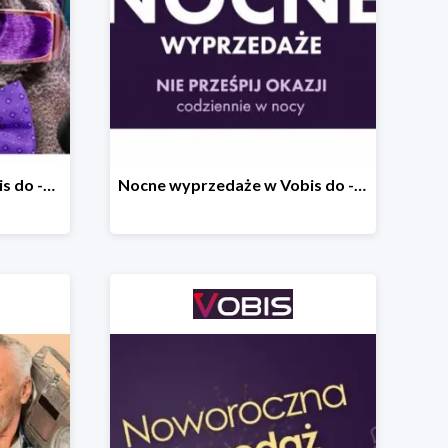
Back to University w Vobis do -30%
Nocne wyprzedaże w Vobis do -40% - codziennie od 19:00 do 6:00