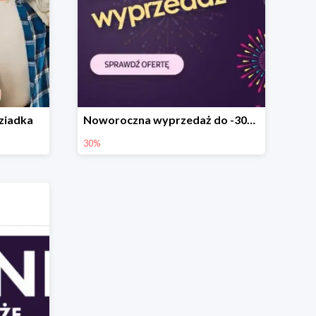
Dziadka
Noworoczna wyprzedaż do -30% w Vobis
30%