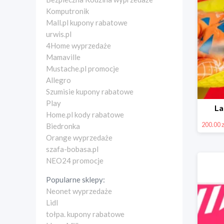
Komputronik
Mall.pl kupony rabatowe
urwis.pl
4Home wyprzedaże
Mamaville
Mustache.pl promocje
Allegro
Szumisie kupony rabatowe
Play
La
Home.pl kody rabatowe
200.00 z
Biedronka
Orange wyprzedaże
szafa-bobasa.pl
NEO24 promocje
Popularne sklepy:
Neonet wyprzedaże
Lidl
tołpa. kupony rabatowe