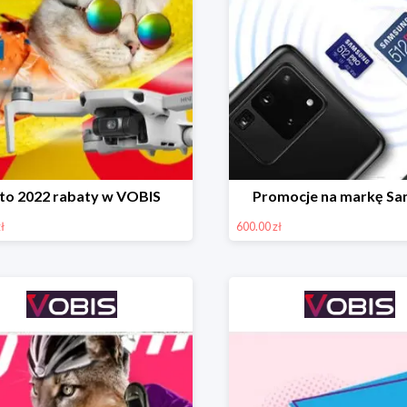
to 2022 rabaty w VOBIS
Promocje na markę S
ł
600.00 zł