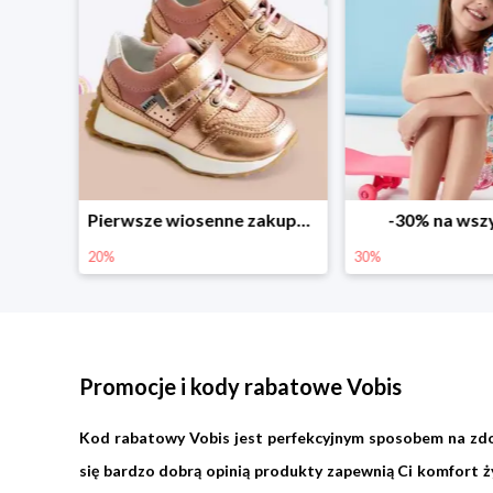
Sezonowe obniżki do -50% w Zalando
Pierwsze wiosenne zakupy -20%
-30% na wsz
20%
30%
Promocje i kody rabatowe Vobis
Kod rabatowy Vobis jest perfekcyjnym sposobem na zdo
się bardzo dobrą opinią produkty zapewnią Ci komfort ży