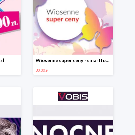
zł
Wiosenne super ceny - smartfony TCL w Vobis do -30 zł
30.00 zł