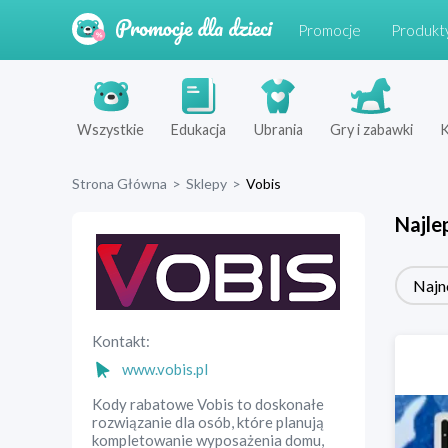
Promocje
Produkt
Wszystkie
Edukacja
Ubrania
Gry i zabawki
K
Strona Główna
>
Sklepy
>
Vobis
Najle
Najn
Kontakt:
www.vobis.pl
Kody rabatowe Vobis to doskonałe
rozwiązanie dla osób, które planują
kompletowanie wyposażenia domu,