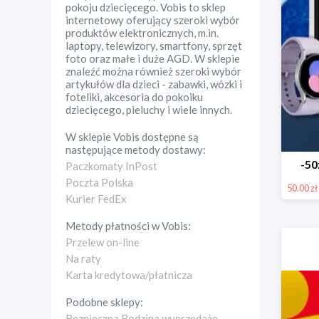
pokoju dziecięcego. Vobis to sklep
internetowy oferujący szeroki wybór
produktów elektronicznych, m.in.
laptopy, telewizory, smartfony, sprzęt
foto oraz małe i duże AGD. W sklepie
znaleźć można również szeroki wybór
artykułów dla dzieci - zabawki, wózki i
foteliki, akcesoria do pokoiku
dziecięcego, pieluchy i wiele innych.
W sklepie
Vobis
dostępne są
następujące metody dostawy:
-50
Paczkomaty InPost
Poczta Polska
50.00 zł
Kurier FedEx
Metody płatności w
Vobis
:
Przelew on-line
Na raty
Karta kredytowa/płatnicza
Podobne sklepy:
Bezpieczna Rodzina wyprzedaże