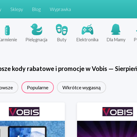
y
Sklepy
Blog
Wyprawka
armienie
Pielęgnacja
Buty
Elektronika
Dla Mamy
P
psze kody rabatowe i promocje w
Vobis
—
Sierpie
owsze
Popularne
Wkrótce wygasną