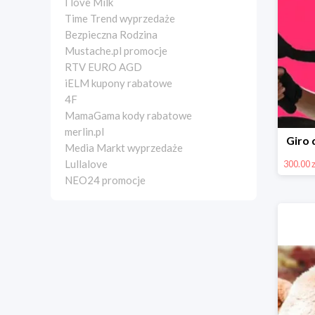
I love Milk
Time Trend wyprzedaże
Bezpieczna Rodzina
Mustache.pl promocje
RTV EURO AGD
iELM kupony rabatowe
4F
MamaGama kody rabatowe
merlin.pl
Giro 
Media Markt wyprzedaże
Lullalove
300.00 z
NEO24 promocje