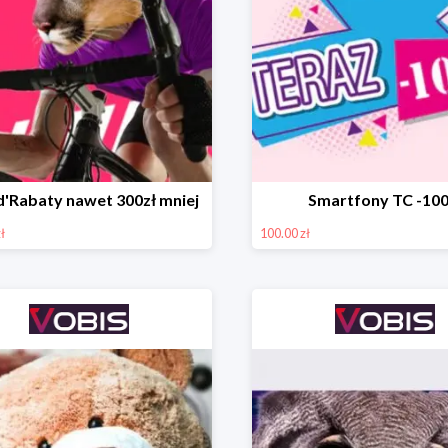
d'Rabaty nawet 300zł mniej
Smartfony TC -100
ł
100.00 zł