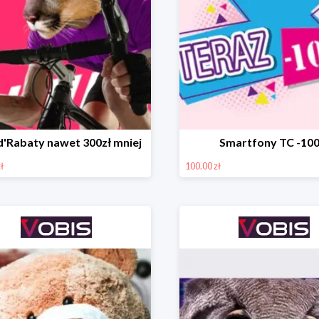
d'Rabaty nawet 300zł mniej
Smartfony TC -100
ł
100.00 zł