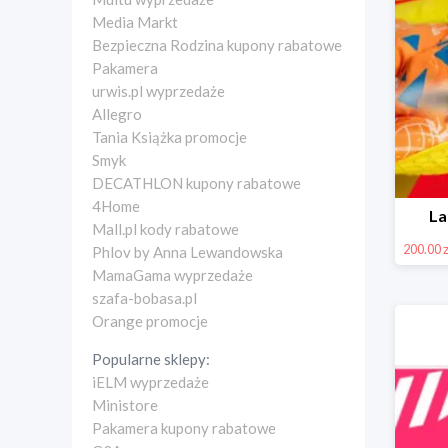
Media Markt
Bezpieczna Rodzina kupony rabatowe
Pakamera
urwis.pl wyprzedaże
Allegro
Tania Książka promocje
Smyk
DECATHLON kupony rabatowe
4Home
La
Mall.pl kody rabatowe
200.00 z
Phlov by Anna Lewandowska
MamaGama wyprzedaże
szafa-bobasa.pl
Orange promocje
Popularne sklepy:
iELM wyprzedaże
Ministore
Pakamera kupony rabatowe