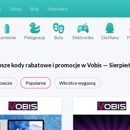
y
Sklepy
Blog
Wyprawka
armienie
Pielęgnacja
Buty
Elektronika
Dla Mamy
P
psze kody rabatowe i promocje w
Vobis
—
Sierpie
owsze
Popularne
Wkrótce wygasną