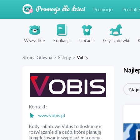
Promocje
Produkt
Wszystkie
Edukacja
Ubrania
Gry i zabawki
K
Strona Główna
>
Sklepy
>
Vobis
Najle
Najn
Kontakt:
www.vobis.pl
Kody rabatowe Vobis to doskonałe
rozwiązanie dla osób, które planują
kompletowanie wyposażenia domu,