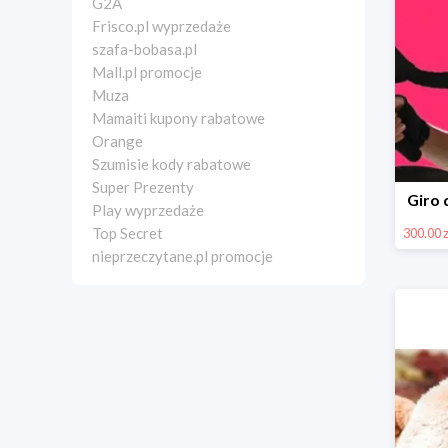
G2A
Frisco.pl wyprzedaże
szafa-bobasa.pl
Mall.pl promocje
Muza
Mamaiti kupony rabatowe
Orange
Szumisie kody rabatowe
Super Prezenty
Giro 
Play wyprzedaże
Top Secret
300.00 z
nieprzeczytane.pl promocje