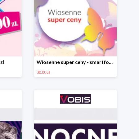
zł
Wiosenne super ceny - smartfony TCL w Vobis do -30 zł
30.00 zł