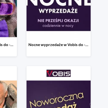
Back to University w Vobis do -30%
Nocne wyprzedaże w Vobis do -40% - codziennie od 19:00 do 6:00