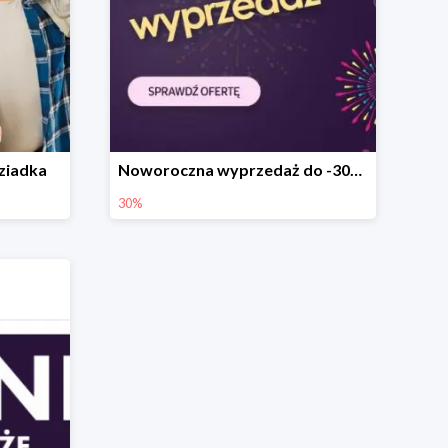
Dziadka
Noworoczna wyprzedaż do -30% w Vobis
30%