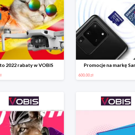
to 2022 rabaty w VOBIS
Promocje na markę S
ł
600.00 zł