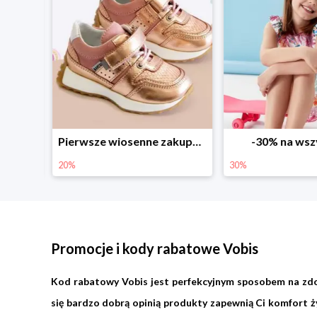
Sezonowe obniżki do -50% w Zalando
Pierwsze wiosenne zakupy -20%
-30% na wsz
20%
30%
Promocje i kody rabatowe Vobis
Kod rabatowy Vobis jest perfekcyjnym sposobem na zdo
się bardzo dobrą opinią produkty zapewnią Ci komfort ży