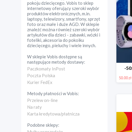
pokoju dziecięcego. Vobis to sklep
internetowy oferujący szeroki wybór
produktów elektronicznych, m.in.
laptopy, telewizory, smartfony, sprzęt
foto oraz małe i duże AGD. W sklepie
znaleźć można również szeroki wybór
artykułów dla dzieci - zabawki, wózki i
foteliki, akcesoria do pokoiku
dziecięcego, pieluchy i wiele innych.
W sklepie
Vobis
dostępne są
następujące metody dostawy:
-50
Paczkomaty InPost
Poczta Polska
50.00 zł
Kurier FedEx
Metody płatności w
Vobis
:
Przelew on-line
Na raty
Karta kredytowa/płatnicza
Podobne sklepy:
Multu wyprzedaże