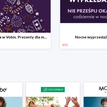
Święta w Vobis. Prezenty dla małych i dużych do -46%
Nocne wyprzedaż
80%