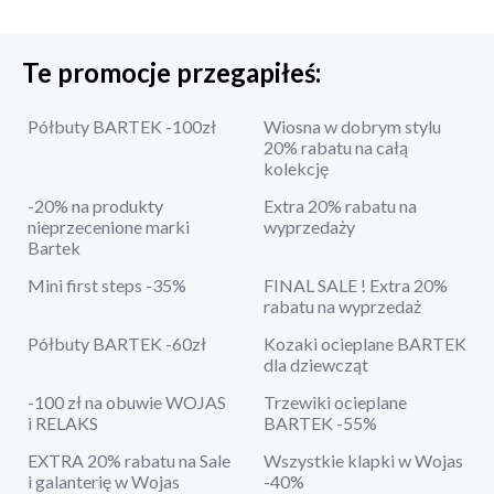
Te promocje przegapiłeś:
Półbuty BARTEK -100zł
Wiosna w dobrym stylu
20% rabatu na całą
kolekcję
-20% na produkty
Extra 20% rabatu na
nieprzecenione marki
wyprzedaży
Bartek
Mini first steps -35%
FINAL SALE ! Extra 20%
rabatu na wyprzedaż
Półbuty BARTEK -60zł
Kozaki ocieplane BARTEK
dla dziewcząt
-100 zł na obuwie WOJAS
Trzewiki ocieplane
i RELAKS
BARTEK -55%
EXTRA 20% rabatu na Sale
Wszystkie klapki w Wojas
i galanterię w Wojas
-40%