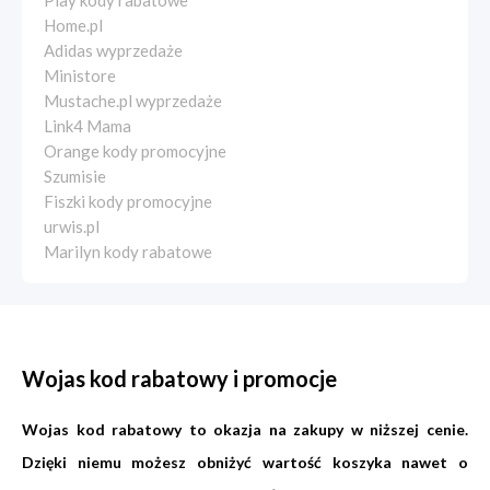
Play kody rabatowe
Home.pl
Adidas wyprzedaże
Ministore
Mustache.pl wyprzedaże
Link4 Mama
Orange kody promocyjne
Szumisie
Fiszki kody promocyjne
urwis.pl
Marilyn kody rabatowe
Wojas kod rabatowy i promocje
Wojas kod rabatowy to okazja na zakupy w niższej cenie.
Dzięki niemu możesz obniżyć wartość koszyka nawet o