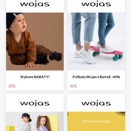
Stylowe RABATY!
Półbuty Wojas x Bartek -40%
20%
40%