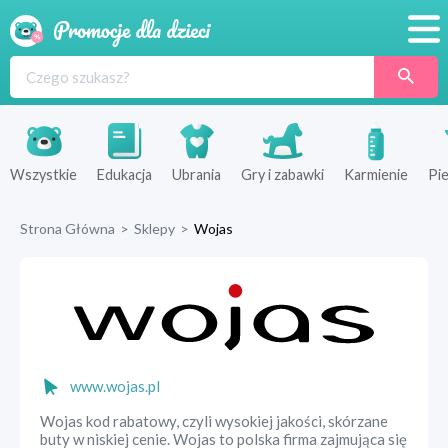
Promocje
Produkty
Sklepy
Wszystkie
Edukacja
Ubrania
Gry i zabawki
Karmienie
Pie
Blog
Strona Główna
>
Sklepy
>
Wojas
Wyprawka
www.wojas.pl
Wojas kod rabatowy, czyli wysokiej jakości, skórzane
buty w niskiej cenie. Wojas to polska firma zajmująca się