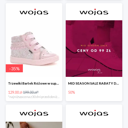
-
35
%
Trzewiki Bartek Różowe w super cenie
MID SEASON SALE RABATY DO -50%
129.00 zł
199.00 zł*
50%
*najniższa cena z 30 dni przed obniżką