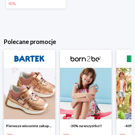
40%
Polecane promocje
Pierwsze wiosenne zakupy -20%
-30% na wszystko!!
-40% n