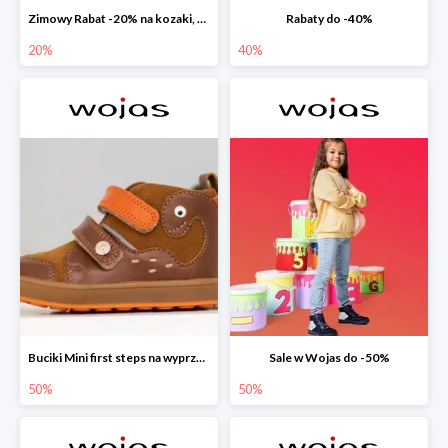
Zimowy Rabat -20% na kozaki, botki, trzewiki, wyprzedaż
Rabaty do -40%
20%
40%
Buciki Mini first steps na wyprzedaży
Sale w Wojas do -50%
50%
50%