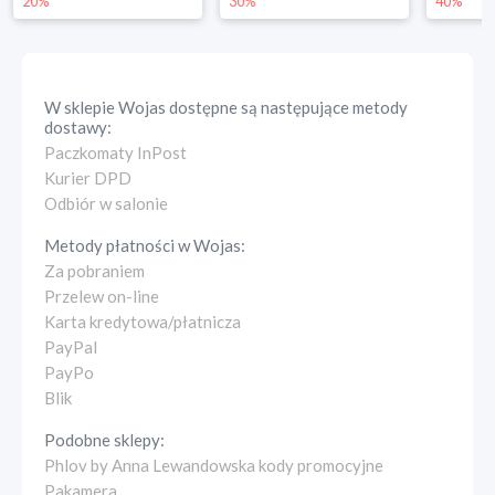
20%
30%
40%
W sklepie
Wojas
dostępne są następujące metody
dostawy:
Paczkomaty InPost
Kurier DPD
Odbiór w salonie
Metody płatności w
Wojas
:
Za pobraniem
Przelew on-line
Karta kredytowa/płatnicza
PayPal
PayPo
Blik
Podobne sklepy:
Phlov by Anna Lewandowska kody promocyjne
Pakamera