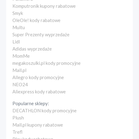
Komputronik kupony rabatowe
Smyk
OleOle! kody rabatowe
Multu
Super Prezenty wyprzedaże
Lidl
Adidas wyprzedaże
MomMe
megakoszulki.pl kody promocyjne
Mall.pl
Allegro kody promocyjne
NEO24
Aliexpress kody rabatowe
Popularne sklepy:
DECATHLON kody promocyjne
Plush
Mall.pl kupony rabatowe
Trefl