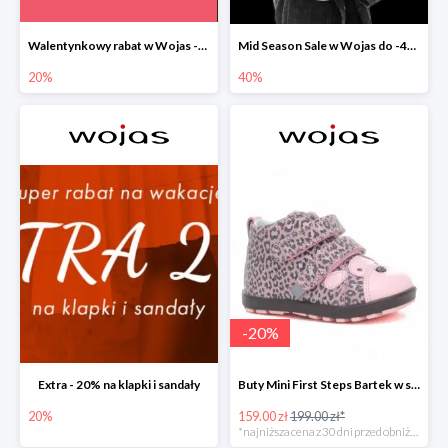
Walentynkowy rabat w Wojas -20%
Mid Season Sale w Wojas do -40%
20%
40%
-
20
%
Extra - 20% na klapki i sandały
Buty Mini First Steps Bartek w super cenie
20%
159.00 zł
199.00 zł*
*najniższa cena z 30 dni przed obniżką