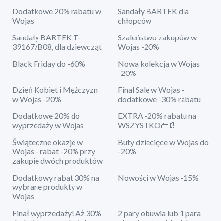
Dodatkowe 20% rabatu w
Sandały BARTEK dla
Wojas
chłopców
Sandały BARTEK T-
Szaleństwo zakupów w
39167/B08, dla dziewcząt
Wojas -20%
Black Friday do -60%
Nowa kolekcja w Wojas
-20%
Dzień Kobiet i Mężczyzn
Final Sale w Wojas -
w Wojas -20%
dodatkowe -30% rabatu
Dodatkowe 20% do
EXTRA -20% rabatu na
wyprzedaży w Wojas
WSZYSTKO👜👢
Świąteczne okazje w
Buty dziecięce w Wojas do
Wojas - rabat -20% przy
-20%
zakupie dwóch produktów
Dodatkowy rabat 30% na
Nowości w Wojas -15%
wybrane produkty w
Wojas
Finał wyprzedaży! Aż 30%
2 pary obuwia lub 1 para