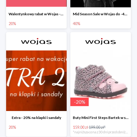
Walentynkowy rabat w Wojas -20%
Mid Season Sale w Wojas do -40%
20%
40%
-
20
%
Extra - 20% na klapki i sandały
Buty Mini First Steps Bartek w super cenie
20%
159.00 zł
199.00 zł*
*najniższa cena z 30 dni przed obniżką