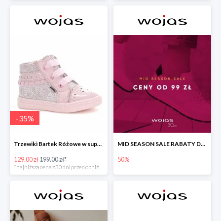
-
35
%
Trzewiki Bartek Różowe w super cenie
MID SEASON SALE RABATY DO -50%
129.00 zł
199.00 zł*
50%
*najniższa cena z 30 dni przed obniżką