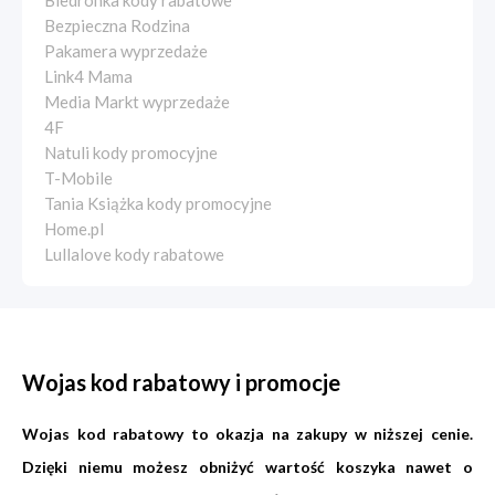
Biedronka kody rabatowe
Bezpieczna Rodzina
Pakamera wyprzedaże
Link4 Mama
Media Markt wyprzedaże
4F
Natuli kody promocyjne
T-Mobile
Tania Książka kody promocyjne
Home.pl
Lullalove kody rabatowe
Wojas kod rabatowy i promocje
Wojas kod rabatowy to okazja na zakupy w niższej cenie.
Dzięki niemu możesz obniżyć wartość koszyka nawet o