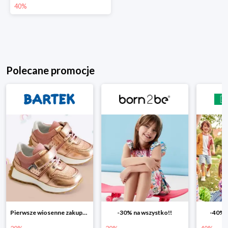
40%
Polecane promocje
Pierwsze wiosenne zakupy -20%
-30% na wszystko!!
-40% n