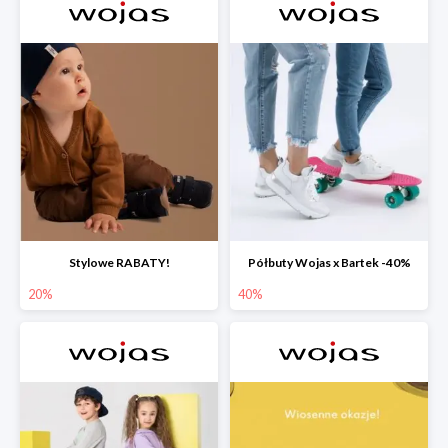
Stylowe RABATY!
Półbuty Wojas x Bartek -40%
20%
40%