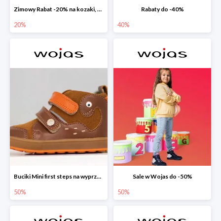
Zimowy Rabat -20% na kozaki, botki, trzewiki, wyprzedaż
Rabaty do -40%
20%
40%
Buciki Mini first steps na wyprzedaży
Sale w Wojas do -50%
50%
50%