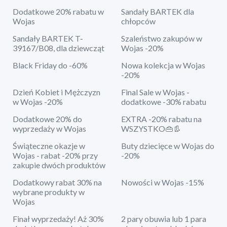
Dodatkowe 20% rabatu w
Sandały BARTEK dla
Wojas
chłopców
Sandały BARTEK T-
Szaleństwo zakupów w
39167/B08, dla dziewcząt
Wojas -20%
Black Friday do -60%
Nowa kolekcja w Wojas
-20%
Dzień Kobiet i Mężczyzn
Final Sale w Wojas -
w Wojas -20%
dodatkowe -30% rabatu
Dodatkowe 20% do
EXTRA -20% rabatu na
wyprzedaży w Wojas
WSZYSTKO👜👢
Świąteczne okazje w
Buty dziecięce w Wojas do
Wojas - rabat -20% przy
-20%
zakupie dwóch produktów
Dodatkowy rabat 30% na
Nowości w Wojas -15%
wybrane produkty w
Wojas
Finał wyprzedaży! Aż 30%
2 pary obuwia lub 1 para