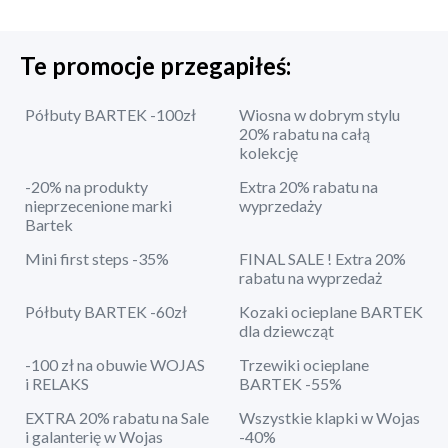
Te promocje przegapiłeś:
Półbuty BARTEK -100zł
Wiosna w dobrym stylu
20% rabatu na całą
kolekcję
-20% na produkty
Extra 20% rabatu na
nieprzecenione marki
wyprzedaży
Bartek
Mini first steps -35%
FINAL SALE ! Extra 20%
rabatu na wyprzedaż
Półbuty BARTEK -60zł
Kozaki ocieplane BARTEK
dla dziewcząt
-100 zł na obuwie WOJAS
Trzewiki ocieplane
i RELAKS
BARTEK -55%
EXTRA 20% rabatu na Sale
Wszystkie klapki w Wojas
i galanterię w Wojas
-40%