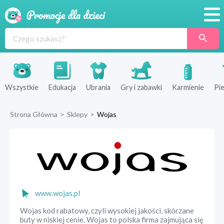
Promocje
Produkty
Sklepy
Wszystkie
Edukacja
Ubrania
Gry i zabawki
Karmienie
Pie
Blog
Strona Główna
>
Sklepy
>
Wojas
Wyprawka
www.wojas.pl
Wojas kod rabatowy, czyli wysokiej jakości, skórzane
buty w niskiej cenie. Wojas to polska firma zajmująca się