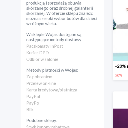
produkcją i sprzedażą obuwia
skórzanego oraz drobnej galanterii
skórzanej. W ofercie sklepu znaleźć
można szeroki wybór butów dla dzieci
w różnym wieku.
W sklepie
Wojas
dostępne są
następujące metody dostawy:
Paczkomaty InPost
Kurier DPD
Odbiór w salonie
Metody płatności w
Wojas
:
20%
Za pobraniem
Przelew on-line
Karta kredytowa/płatnicza
PayPal
PayPo
Blik
Podobne sklepy:
Smyk kupony rabatowe