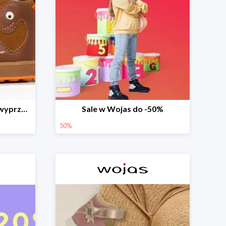
Buciki Mini first steps na wyprzedaży
Sale w Wojas do -50%
50%