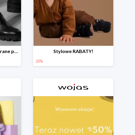
Rabaty aż do 40% na wybrane produkty!
Stylowe RABATY!
20%