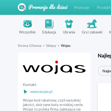
Promocje
Produkt
Wszystkie
Edukacja
Ubrania
Gry i zabawki
K
Strona Główna
>
Sklepy
>
Wojas
Najle
Najn
Kontakt:
www.wojas.pl
Wojas kod rabatowy, czyli wysokiej
jakości, skórzane buty w niskiej cenie.
Wojas to polska firma zajmująca się