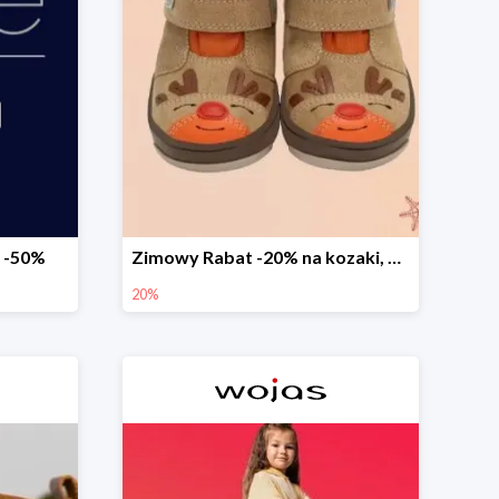
 -50%
Zimowy Rabat -20% na kozaki, botki, trzewiki, wyprzedaż
20%