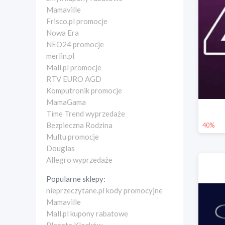
Mamaville
Frisco.pl promocje
Nowa Era
NEO24 promocje
merlin.pl
Mall.pl promocje
RTV EURO AGD
Komputronik promocje
MamaGama
Time Trend wyprzedaże
Bezpieczna Rodzina
40%
Multu promocje
Douglas
Allegro wyprzedaże
Popularne sklepy:
nieprzeczytane.pl kody promocyjne
Mamaville
Mall.pl kupony rabatowe