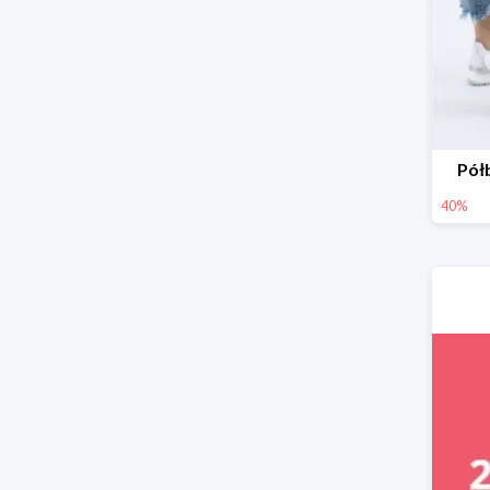
Pół
40%