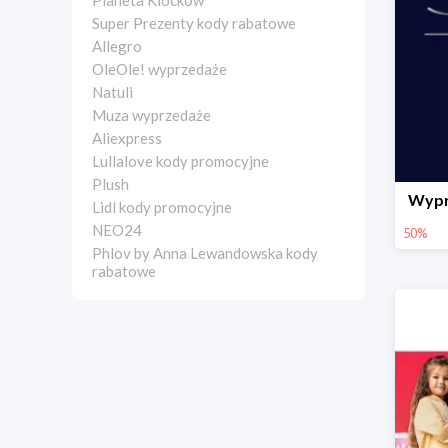
Planeta Klocków
Super Prezenty kody rabatowe
Allegro
OleOle! wyprzedaże
Natuli
Muza wyprzedaże
Aliexpress
Lullalove kody promocyjne
Plush
Wypr
Lidl kody promocyjne
NEO24
50%
Phlov by Anna Lewandowska kody
rabatowe