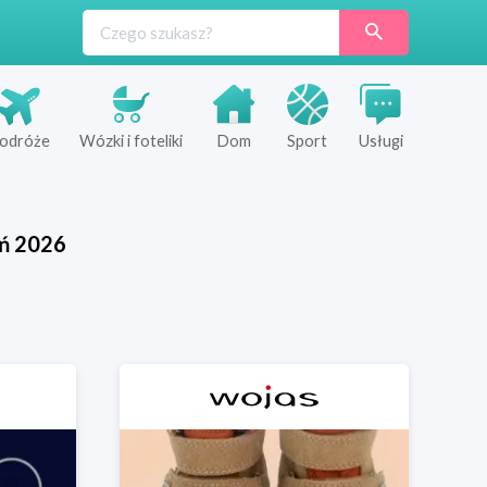
odróże
Wózki i foteliki
Dom
Sport
Usługi
ń
2026