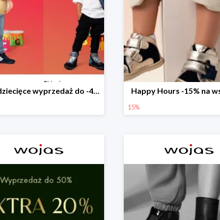
Buty dziecięce wyprzedaż do -40%
Happy Hours -15% na w
15%