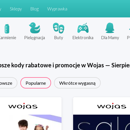
y
Sklepy
Blog
Wyprawka
armienie
Pielęgnacja
Buty
Elektronika
Dla Mamy
P
psze kody rabatowe i promocje w
Wojas
—
Sierpie
owsze
Popularne
Wkrótce wygasną