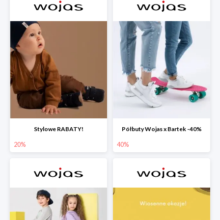
Stylowe RABATY!
Półbuty Wojas x Bartek -40%
20%
40%