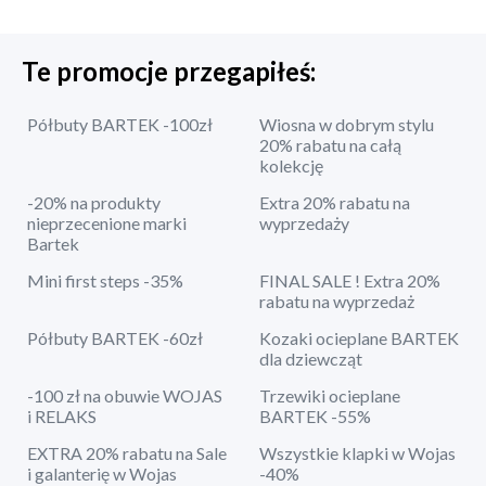
Te promocje przegapiłeś:
Półbuty BARTEK -100zł
Wiosna w dobrym stylu
20% rabatu na całą
kolekcję
-20% na produkty
Extra 20% rabatu na
nieprzecenione marki
wyprzedaży
Bartek
Mini first steps -35%
FINAL SALE ! Extra 20%
rabatu na wyprzedaż
Półbuty BARTEK -60zł
Kozaki ocieplane BARTEK
dla dziewcząt
-100 zł na obuwie WOJAS
Trzewiki ocieplane
i RELAKS
BARTEK -55%
EXTRA 20% rabatu na Sale
Wszystkie klapki w Wojas
i galanterię w Wojas
-40%