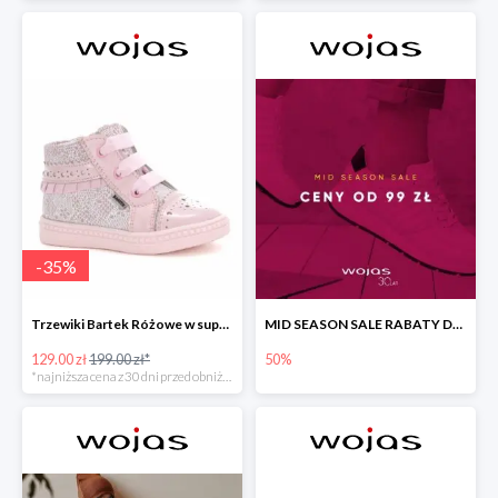
-
35
%
Trzewiki Bartek Różowe w super cenie
MID SEASON SALE RABATY DO -50%
129.00 zł
199.00 zł*
50%
*najniższa cena z 30 dni przed obniżką