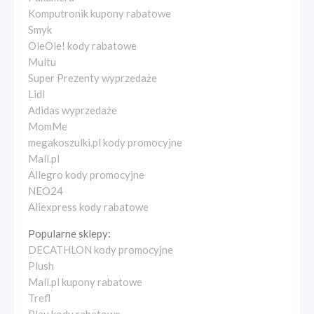
Komputronik kupony rabatowe
Smyk
OleOle! kody rabatowe
Multu
Super Prezenty wyprzedaże
Lidl
Adidas wyprzedaże
MomMe
megakoszulki.pl kody promocyjne
Mall.pl
Allegro kody promocyjne
NEO24
Aliexpress kody rabatowe
Popularne sklepy:
DECATHLON kody promocyjne
Plush
Mall.pl kupony rabatowe
Trefl