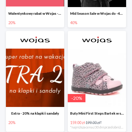
Walentynkowy rabat w Wojas -20%
Mid Season Sale w Wojas do -40%
20%
40%
-
20
%
Extra - 20% na klapki i sandały
Buty Mini First Steps Bartek w super cenie
20%
159.00 zł
199.00 zł*
*najniższa cena z 30 dni przed obniżką