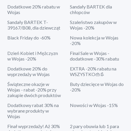
Dodatkowe 20% rabatu w
Sandały BARTEK dla
Wojas
chłopców
Sandały BARTEK T-
Szaleństwo zakupów w
39167/B08, dla dziewcząt
Wojas -20%
Black Friday do -60%
Nowa kolekcja w Wojas
-20%
Dzień Kobiet i Mężczyzn
Final Sale w Wojas -
w Wojas -20%
dodatkowe -30% rabatu
Dodatkowe 20% do
EXTRA -20% rabatu na
wyprzedaży w Wojas
WSZYSTKO👜👢
Świąteczne okazje w
Buty dziecięce w Wojas do
Wojas - rabat -20% przy
-20%
zakupie dwóch produktów
Dodatkowy rabat 30% na
Nowości w Wojas -15%
wybrane produkty w
Wojas
Finał wyprzedaży! Aż 30%
2 pary obuwia lub 1 para