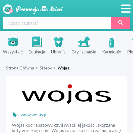
Promocje
Produkty
Sklepy
Wszystkie
Edukacja
Ubrania
Gry i zabawki
Karmienie
Pie
Blog
Strona Główna
>
Sklepy
>
Wojas
Wyprawka
www.wojas.pl
Wojas kod rabatowy, czyli wysokiej jakości, skórzane
buty w niskiej cenie. Wojas to polska firma zajmująca się