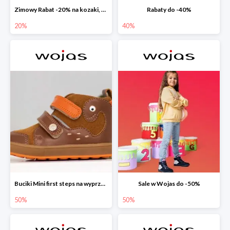
Zimowy Rabat -20% na kozaki, botki, trzewiki, wyprzedaż
Rabaty do -40%
20%
40%
Buciki Mini first steps na wyprzedaży
Sale w Wojas do -50%
50%
50%