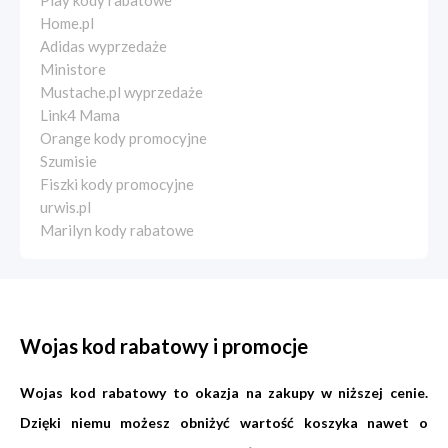
Play kody rabatowe
Home.pl
Adidas wyprzedaże
Ministore
Mustache.pl wyprzedaże
Link4 Mama
Orange kody promocyjne
Szumisie
Fiszki kody promocyjne
urwis.pl
Marilyn kody rabatowe
Wojas kod rabatowy i promocje
Wojas kod rabatowy to okazja na zakupy w niższej cenie.
Dzięki niemu możesz obniżyć wartość koszyka nawet o