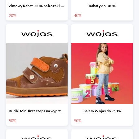
Zimowy Rabat -20% na kozaki, botki, trzewiki, wyprzedaż
Rabaty do -40%
20%
40%
Buciki Mini first steps na wyprzedaży
Sale w Wojas do -50%
50%
50%