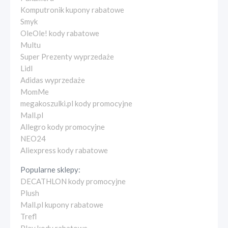
Komputronik kupony rabatowe
Smyk
OleOle! kody rabatowe
Multu
Super Prezenty wyprzedaże
Lidl
Adidas wyprzedaże
MomMe
megakoszulki.pl kody promocyjne
Mall.pl
Allegro kody promocyjne
NEO24
Aliexpress kody rabatowe
Popularne sklepy:
DECATHLON kody promocyjne
Plush
Mall.pl kupony rabatowe
Trefl