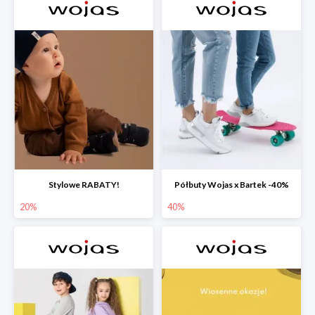
Stylowe RABATY!
Półbuty Wojas x Bartek -40%
20%
40%