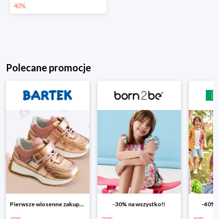
40%
Polecane promocje
Pierwsze wiosenne zakupy -20%
-30% na wszystko!!
-40% n