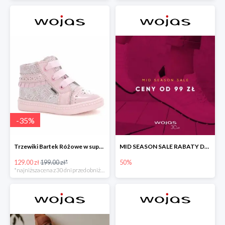
-
35
%
Trzewiki Bartek Różowe w super cenie
MID SEASON SALE RABATY DO -50%
129.00 zł
199.00 zł*
50%
*najniższa cena z 30 dni przed obniżką