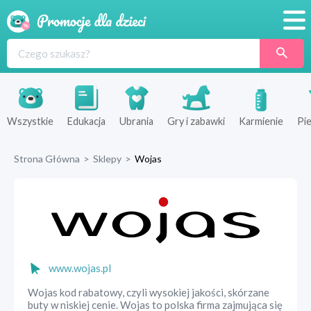
Promocje
Produkty
Sklepy
Wszystkie
Edukacja
Ubrania
Gry i zabawki
Karmienie
Pie
Blog
Strona Główna
>
Sklepy
>
Wojas
Wyprawka
www.wojas.pl
Wojas kod rabatowy, czyli wysokiej jakości, skórzane
buty w niskiej cenie. Wojas to polska firma zajmująca się