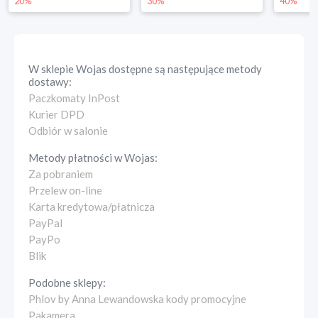
20%
30%
40%
W sklepie
Wojas
dostępne są następujące metody
dostawy:
Paczkomaty InPost
Kurier DPD
Odbiór w salonie
Metody płatności w
Wojas
:
Za pobraniem
Przelew on-line
Karta kredytowa/płatnicza
PayPal
PayPo
Blik
Podobne sklepy:
Phlov by Anna Lewandowska kody promocyjne
Pakamera