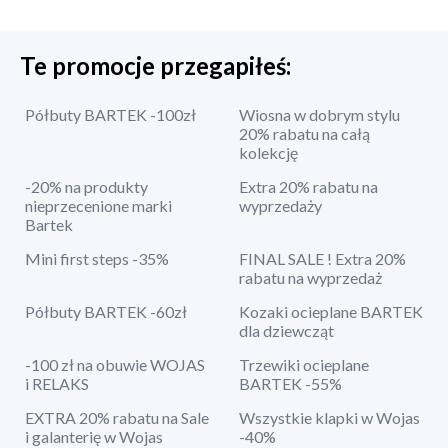
Te promocje przegapiłeś:
Półbuty BARTEK -100zł
Wiosna w dobrym stylu
20% rabatu na całą
kolekcję
-20% na produkty
Extra 20% rabatu na
nieprzecenione marki
wyprzedaży
Bartek
Mini first steps -35%
FINAL SALE ! Extra 20%
rabatu na wyprzedaż
Półbuty BARTEK -60zł
Kozaki ocieplane BARTEK
dla dziewcząt
-100 zł na obuwie WOJAS
Trzewiki ocieplane
i RELAKS
BARTEK -55%
EXTRA 20% rabatu na Sale
Wszystkie klapki w Wojas
i galanterię w Wojas
-40%