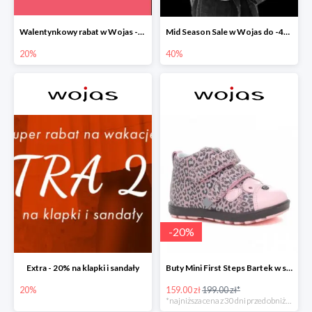
Walentynkowy rabat w Wojas -20%
Mid Season Sale w Wojas do -40%
20%
40%
-
20
%
Extra - 20% na klapki i sandały
Buty Mini First Steps Bartek w super cenie
20%
159.00 zł
199.00 zł*
*najniższa cena z 30 dni przed obniżką