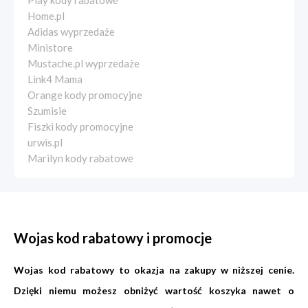
Play kody rabatowe
Home.pl
Adidas wyprzedaże
Ministore
Mustache.pl wyprzedaże
Link4 Mama
Orange kody promocyjne
Szumisie
Fiszki kody promocyjne
urwis.pl
Marilyn kody rabatowe
Wojas kod rabatowy i promocje
Wojas kod rabatowy to okazja na zakupy w niższej cenie.
Dzięki niemu możesz obniżyć wartość koszyka nawet o