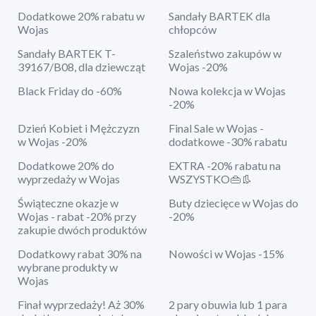
Dodatkowe 20% rabatu w
Sandały BARTEK dla
Wojas
chłopców
Sandały BARTEK T-
Szaleństwo zakupów w
39167/B08, dla dziewcząt
Wojas -20%
Black Friday do -60%
Nowa kolekcja w Wojas
-20%
Dzień Kobiet i Mężczyzn
Final Sale w Wojas -
w Wojas -20%
dodatkowe -30% rabatu
Dodatkowe 20% do
EXTRA -20% rabatu na
wyprzedaży w Wojas
WSZYSTKO👜👢
Świąteczne okazje w
Buty dziecięce w Wojas do
Wojas - rabat -20% przy
-20%
zakupie dwóch produktów
Dodatkowy rabat 30% na
Nowości w Wojas -15%
wybrane produkty w
Wojas
Finał wyprzedaży! Aż 30%
2 pary obuwia lub 1 para