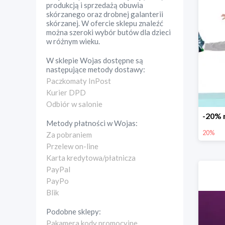
produkcją i sprzedażą obuwia
skórzanego oraz drobnej galanterii
skórzanej. W ofercie sklepu znaleźć
można szeroki wybór butów dla dzieci
w różnym wieku.
W sklepie
Wojas
dostępne są
następujące metody dostawy:
Paczkomaty InPost
Kurier DPD
Odbiór w salonie
Metody płatności w
Wojas
:
20%
Za pobraniem
Przelew on-line
Karta kredytowa/płatnicza
PayPal
PayPo
Blik
Podobne sklepy:
Pakamera kody promocyjne