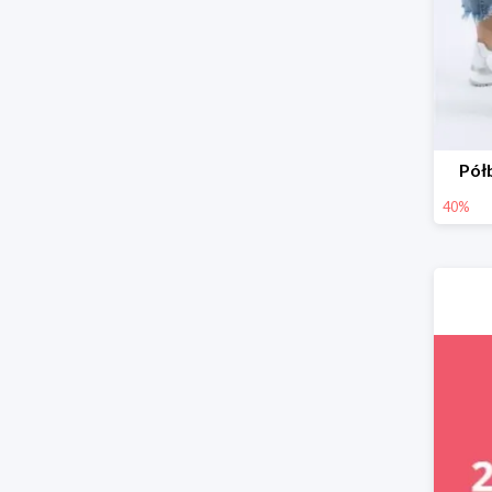
Pół
40%