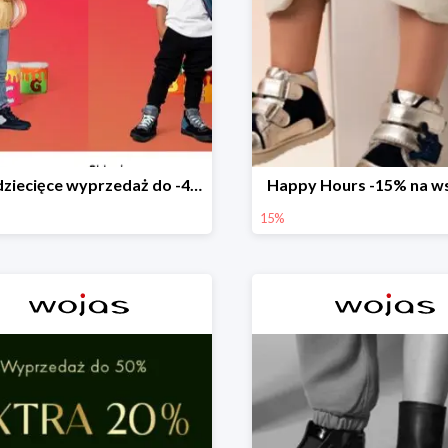
Buty dziecięce wyprzedaż do -40%
Happy Hours -15% na w
15%