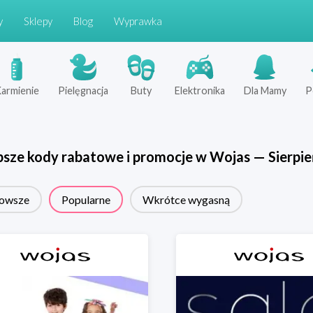
y
Sklepy
Blog
Wyprawka
armienie
Pielęgnacja
Buty
Elektronika
Dla Mamy
P
psze kody rabatowe i promocje w
Wojas
—
Sierpie
owsze
Popularne
Wkrótce wygasną