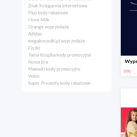
Znak Księgarnia internetowa
Plus kody rabatowe
I love Milk
Orange wyprzedaże
Adidas
megakoszulki.pl wyprzedaże
Fiszki
Tania Książka kody promocyjne
Wypr
Nowa Era
Mamaiti kody promocyjne
50%
Vobis
Super Prezenty kody rabatowe