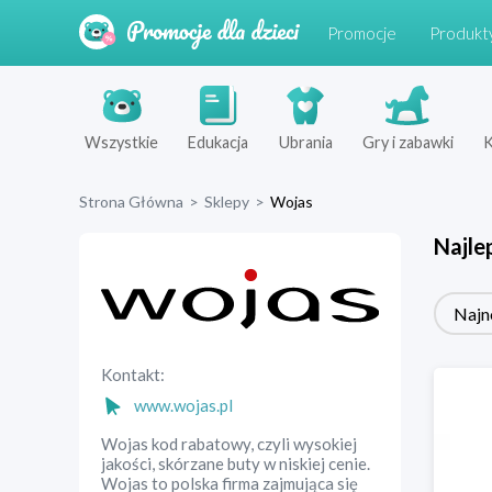
Promocje
Produkt
Wszystkie
Edukacja
Ubrania
Gry i zabawki
K
Strona Główna
>
Sklepy
>
Wojas
Najle
Najn
Kontakt:
www.wojas.pl
Wojas kod rabatowy, czyli wysokiej
jakości, skórzane buty w niskiej cenie.
Wojas to polska firma zajmująca się