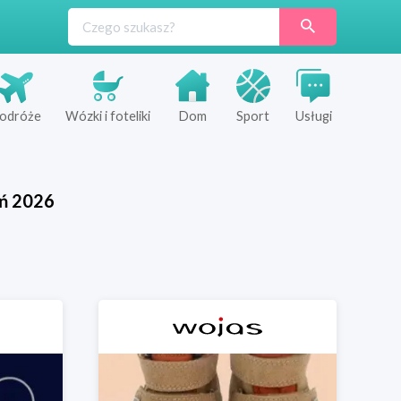
odróże
Wózki i foteliki
Dom
Sport
Usługi
ń
2026