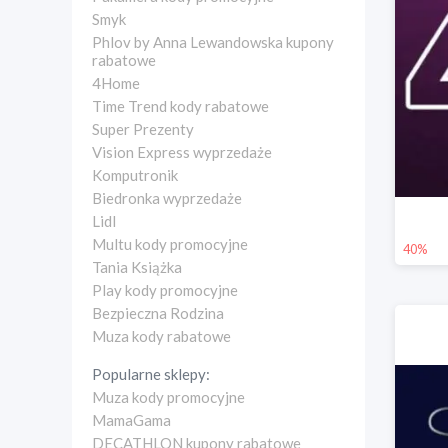
Smyk
Phlov by Anna Lewandowska kupony
rabatowe
4Home
Time Trend kody rabatowe
Super Prezenty
Vision Express wyprzedaże
Komputronik
Biedronka wyprzedaże
Lidl
Multu kody promocyjne
40%
Tania Książka
Play kody promocyjne
Bezpieczna Rodzina
Muza kody rabatowe
Popularne sklepy:
Muza kody promocyjne
MamaGama
DECATHLON kupony rabatowe