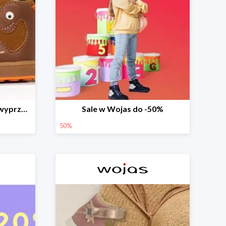
Buciki Mini first steps na wyprzedaży
Sale w Wojas do -50%
50%