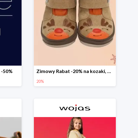
 -50%
Zimowy Rabat -20% na kozaki, botki, trzewiki, wyprzedaż
20%