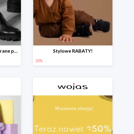
Rabaty aż do 40% na wybrane produkty!
Stylowe RABATY!
20%