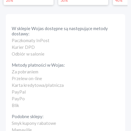
20%
30%
40%
W sklepie
Wojas
dostępne są następujące metody
dostawy:
Paczkomaty InPost
Kurier DPD
Odbiór w salonie
Metody płatności w
Wojas
:
Za pobraniem
Przelew on-line
Karta kredytowa/płatnicza
PayPal
PayPo
Blik
Podobne sklepy:
Smyk kupony rabatowe
Mamaville