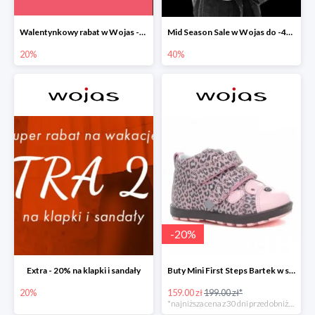
Walentynkowy rabat w Wojas -20%
Mid Season Sale w Wojas do -40%
20%
40%
-
20
%
Extra - 20% na klapki i sandały
Buty Mini First Steps Bartek w super cenie
20%
159.00 zł
199.00 zł*
*najniższa cena z 30 dni przed obniżką