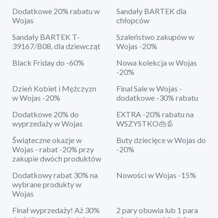
Dodatkowe 20% rabatu w
Sandały BARTEK dla
Wojas
chłopców
Sandały BARTEK T-
Szaleństwo zakupów w
39167/B08, dla dziewcząt
Wojas -20%
Black Friday do -60%
Nowa kolekcja w Wojas
-20%
Dzień Kobiet i Mężczyzn
Final Sale w Wojas -
w Wojas -20%
dodatkowe -30% rabatu
Dodatkowe 20% do
EXTRA -20% rabatu na
wyprzedaży w Wojas
WSZYSTKO👜👢
Świąteczne okazje w
Buty dziecięce w Wojas do
Wojas - rabat -20% przy
-20%
zakupie dwóch produktów
Dodatkowy rabat 30% na
Nowości w Wojas -15%
wybrane produkty w
Wojas
Finał wyprzedaży! Aż 30%
2 pary obuwia lub 1 para