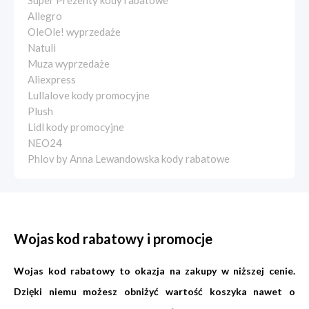
Super Prezenty kody rabatowe
Allegro
OleOle! wyprzedaże
Natuli
Muza wyprzedaże
Aliexpress
Lullalove kody promocyjne
Plush
Lidl kody promocyjne
NEO24
Phlov by Anna Lewandowska kody rabatowe
Wojas kod rabatowy i promocje
Wojas kod rabatowy to okazja na zakupy w niższej cenie.
Dzięki niemu możesz obniżyć wartość koszyka nawet o