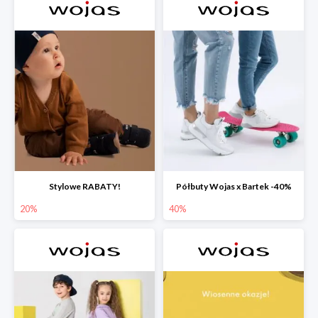
Stylowe RABATY!
Półbuty Wojas x Bartek -40%
20%
40%