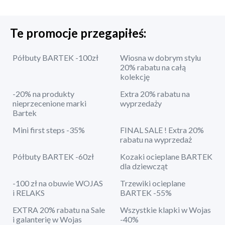
Te promocje przegapiłeś:
Półbuty BARTEK -100zł
Wiosna w dobrym stylu
20% rabatu na całą
kolekcję
-20% na produkty
Extra 20% rabatu na
nieprzecenione marki
wyprzedaży
Bartek
Mini first steps -35%
FINAL SALE ! Extra 20%
rabatu na wyprzedaż
Półbuty BARTEK -60zł
Kozaki ocieplane BARTEK
dla dziewcząt
-100 zł na obuwie WOJAS
Trzewiki ocieplane
i RELAKS
BARTEK -55%
EXTRA 20% rabatu na Sale
Wszystkie klapki w Wojas
i galanterię w Wojas
-40%