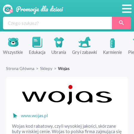
Promocje
Produkty
Sklepy
Wszystkie
Edukacja
Ubrania
Gry i zabawki
Karmienie
Pie
Blog
Strona Główna
>
Sklepy
>
Wojas
Wyprawka
www.wojas.pl
Wojas kod rabatowy, czyli wysokiej jakości, skórzane
buty w niskiej cenie. Wojas to polska firma zajmująca się