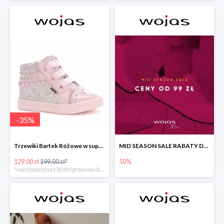
-
35
%
Trzewiki Bartek Różowe w super cenie
MID SEASON SALE RABATY DO -50%
129.00 zł
199.00 zł*
50%
*najniższa cena z 30 dni przed obniżką