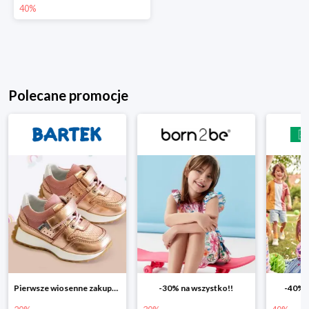
40%
Polecane promocje
Pierwsze wiosenne zakupy -20%
-30% na wszystko!!
-40% n