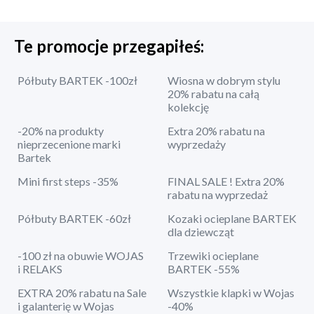
Te promocje przegapiłeś:
Półbuty BARTEK -100zł
Wiosna w dobrym stylu
20% rabatu na całą
kolekcję
-20% na produkty
Extra 20% rabatu na
nieprzecenione marki
wyprzedaży
Bartek
Mini first steps -35%
FINAL SALE ! Extra 20%
rabatu na wyprzedaż
Półbuty BARTEK -60zł
Kozaki ocieplane BARTEK
dla dziewcząt
-100 zł na obuwie WOJAS
Trzewiki ocieplane
i RELAKS
BARTEK -55%
EXTRA 20% rabatu na Sale
Wszystkie klapki w Wojas
i galanterię w Wojas
-40%