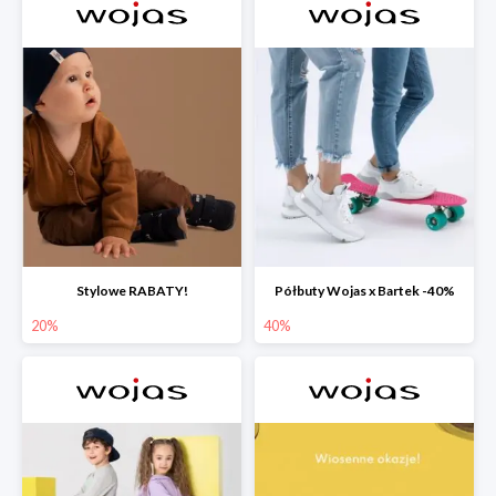
Stylowe RABATY!
Półbuty Wojas x Bartek -40%
20%
40%