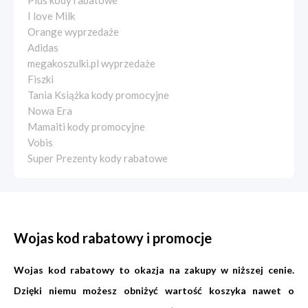
Plus kody rabatowe
I love Milk
Orange wyprzedaże
Adidas
megakoszulki.pl wyprzedaże
Fiszki
Tania Książka kody promocyjne
Nowa Era
Mamaiti kody promocyjne
Vobis
Super Prezenty kody rabatowe
Wojas kod rabatowy i promocje
Wojas kod rabatowy to okazja na zakupy w niższej cenie.
Dzięki niemu możesz obniżyć wartość koszyka nawet o