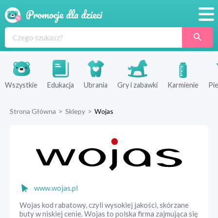
Promocje
Produkty
Sklepy
Wszystkie
Edukacja
Ubrania
Gry i zabawki
Karmienie
Pie
Blog
Strona Główna
>
Sklepy
>
Wojas
Wyprawka
www.wojas.pl
Wojas kod rabatowy, czyli wysokiej jakości, skórzane
buty w niskiej cenie. Wojas to polska firma zajmująca się