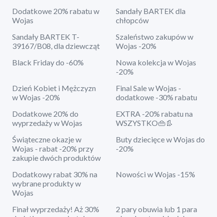
Dodatkowe 20% rabatu w
Sandały BARTEK dla
Wojas
chłopców
Sandały BARTEK T-
Szaleństwo zakupów w
39167/B08, dla dziewcząt
Wojas -20%
Black Friday do -60%
Nowa kolekcja w Wojas
-20%
Dzień Kobiet i Mężczyzn
Final Sale w Wojas -
w Wojas -20%
dodatkowe -30% rabatu
Dodatkowe 20% do
EXTRA -20% rabatu na
wyprzedaży w Wojas
WSZYSTKO👜👢
Świąteczne okazje w
Buty dziecięce w Wojas do
Wojas - rabat -20% przy
-20%
zakupie dwóch produktów
Dodatkowy rabat 30% na
Nowości w Wojas -15%
wybrane produkty w
Wojas
Finał wyprzedaży! Aż 30%
2 pary obuwia lub 1 para