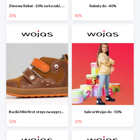
Zimowy Rabat -20% na kozaki, botki, trzewiki, wyprzedaż
Rabaty do -40%
20%
40%
Buciki Mini first steps na wyprzedaży
Sale w Wojas do -50%
50%
50%