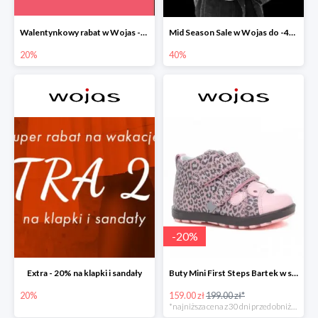
Walentynkowy rabat w Wojas -20%
Mid Season Sale w Wojas do -40%
20%
40%
-
20
%
Extra - 20% na klapki i sandały
Buty Mini First Steps Bartek w super cenie
20%
159.00 zł
199.00 zł*
*najniższa cena z 30 dni przed obniżką