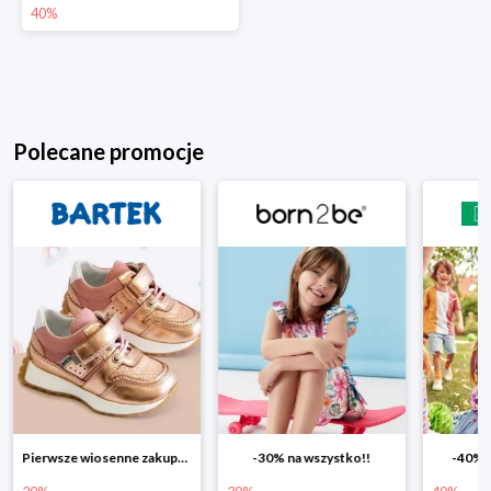
40%
Polecane promocje
Pierwsze wiosenne zakupy -20%
-30% na wszystko!!
-40% n