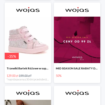
-
35
%
Trzewiki Bartek Różowe w super cenie
MID SEASON SALE RABATY DO -50%
129.00 zł
199.00 zł*
50%
*najniższa cena z 30 dni przed obniżką