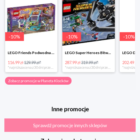
-
10
%
-
10
%
-
10
%
LEGO Friends Podwodna Frajda w super cenie
LEGO Super Heroes Bitwa powietrzna w super cenie
116.99 zł
129.99 zł*
287.99 zł
319.99 zł*
202.49 zł
*najniższa cena z 30 dni przed obniżką
*najniższa cena z 30 dni przed obniżką
Zobacz promocje w Planeta Klocków
Inne promocje
Sprawdź promocje innych sklepów