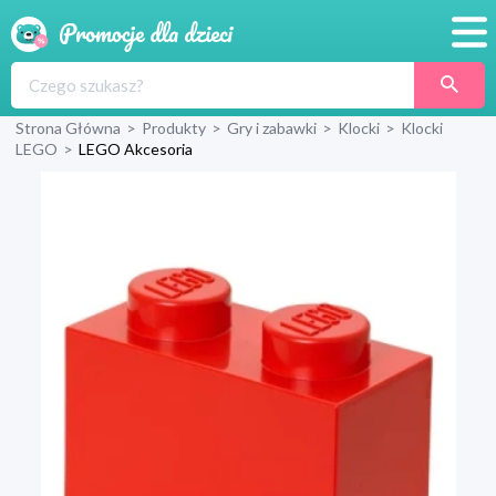
Promocje
Strona Główna
>
Produkty
>
Gry i zabawki
>
Klocki
>
Klocki
Produkty
LEGO
>
LEGO Akcesoria
Sklepy
Blog
Wyprawka