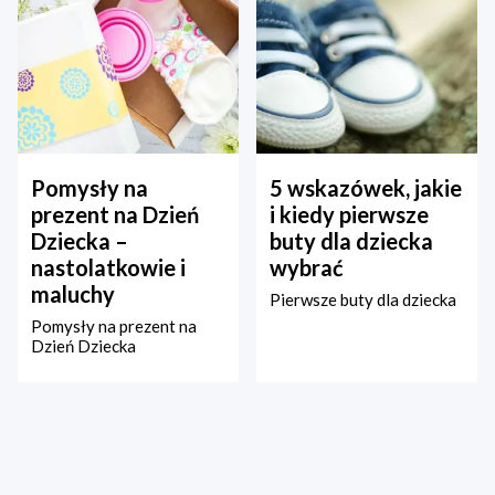
Pomysły na
5 wskazówek, jakie
prezent na Dzień
i kiedy pierwsze
Dziecka –
buty dla dziecka
nastolatkowie i
wybrać
maluchy
Pierwsze buty dla dziecka
Pomysły na prezent na
Dzień Dziecka