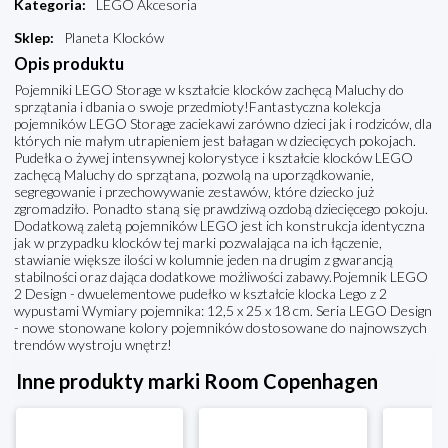
Kategoria
:
LEGO Akcesoria
Sklep
:
Planeta Klocków
Opis produktu
Pojemniki LEGO Storage w kształcie klocków zachęcą Maluchy do
sprzątania i dbania o swoje przedmioty!Fantastyczna kolekcja
pojemników LEGO Storage zaciekawi zarówno dzieci jak i rodziców, dla
których nie małym utrapieniem jest bałagan w dziecięcych pokojach.
Pudełka o żywej intensywnej kolorystyce i kształcie klocków LEGO
zachęcą Maluchy do sprzątana, pozwolą na uporządkowanie,
segregowanie i przechowywanie zestawów, które dziecko już
zgromadziło. Ponadto staną się prawdziwą ozdobą dziecięcego pokoju.
Dodatkową zaletą pojemników LEGO jest ich konstrukcja identyczna
jak w przypadku klocków tej marki pozwalająca na ich łączenie,
stawianie większe ilości w kolumnie jeden na drugim z gwarancją
stabilności oraz dająca dodatkowe możliwości zabawy.Pojemnik LEGO
2 Design - dwuelementowe pudełko w kształcie klocka Lego z 2
wypustami Wymiary pojemnika: 12,5 x 25 x 18 cm. Seria LEGO Design
- nowe stonowane kolory pojemników dostosowane do najnowszych
trendów wystroju wnętrz!
Inne produkty marki Room Copenhagen