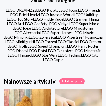
Zobacz inne kategorie
LEGO DREAMZzz
LEGO Kwiaty
LEGO Icons
LEGO Friends
LEGO BrickHeadz
LEGO Jurassic World
LEGO Unikitty
LEGO Toy Story
LEGO Hidden Side
LEGO Stranger Things
LEGO Art
LEGO Gadżety
LEGO Vidiyo
LEGO Super Mario
LEGO Ideas
LEGO Architecture
LEGO Mindstorms
LEGO Akcesoria
LEGO Super Heroes
LEGO Movie
LEGO Minionki
LEGO Zwierzęta
LEGO Przestrzeń kosmiczna
LEGO Minifigurki
LEGO Frozen
LEGO Classic
LEGO Creator
LEGO Trolls
LEGO Speed Champions
LEGO Harry Potter
LEGO Disney
LEGO Dots
LEGO Exclusives
LEGO Minecraft
LEGO Ninjago
LEGO Star Wars
LEGO Technic
LEGO City
LEGO Duplo
Najnowsze artykuły
Pokaż wszystkie