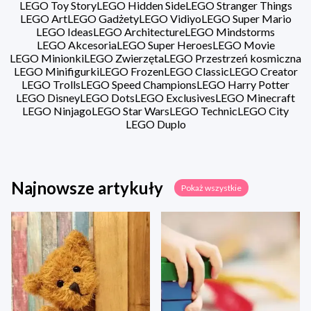
LEGO Toy Story
LEGO Hidden Side
LEGO Stranger Things
LEGO Art
LEGO Gadżety
LEGO Vidiyo
LEGO Super Mario
LEGO Ideas
LEGO Architecture
LEGO Mindstorms
LEGO Akcesoria
LEGO Super Heroes
LEGO Movie
LEGO Minionki
LEGO Zwierzęta
LEGO Przestrzeń kosmiczna
LEGO Minifigurki
LEGO Frozen
LEGO Classic
LEGO Creator
LEGO Trolls
LEGO Speed Champions
LEGO Harry Potter
LEGO Disney
LEGO Dots
LEGO Exclusives
LEGO Minecraft
LEGO Ninjago
LEGO Star Wars
LEGO Technic
LEGO City
LEGO Duplo
Najnowsze artykuły
Pokaż wszystkie