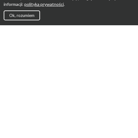
informacji:
polityka prywatności
.
Ok, rozumiem
Strona Główna
Promocje
Sklepy