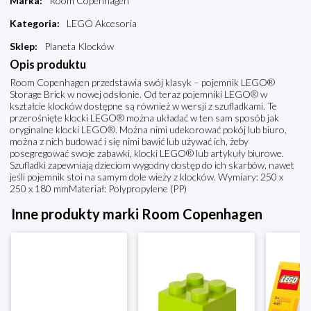
Marka
:
Room Copenhagen
Kategoria
:
LEGO Akcesoria
Sklep
:
Planeta Klocków
Opis produktu
Room Copenhagen przedstawia swój klasyk – pojemnik LEGO®
Storage Brick w nowej odsłonie. Od teraz pojemniki LEGO® w
kształcie klocków dostępne są również w wersji z szufladkami. Te
przerośnięte klocki LEGO® można układać w ten sam sposób jak
oryginalne klocki LEGO®. Można nimi udekorować pokój lub biuro,
można z nich budować i się nimi bawić lub używać ich, żeby
posegregować swoje zabawki, klocki LEGO® lub artykuły biurowe.
Szufladki zapewniają dzieciom wygodny dostęp do ich skarbów, nawet
jeśli pojemnik stoi na samym dole wieży z klocków. Wymiary: 250 x
250 x 180 mmMateriał: Polypropylene (PP)
Inne produkty marki Room Copenhagen