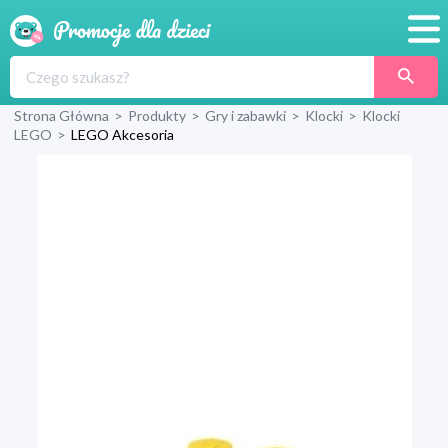
Promocje
Strona Główna
>
Produkty
>
Gry i zabawki
>
Klocki
>
Klocki
Produkty
LEGO
>
LEGO Akcesoria
Sklepy
Blog
Wyprawka