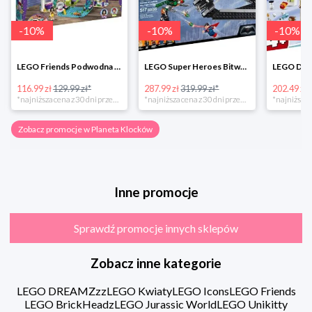
-
10
%
-
10
%
-
10
%
LEGO Friends Podwodna Frajda w super cenie
LEGO Super Heroes Bitwa powietrzna w super cenie
116.99 zł
129.99 zł*
287.99 zł
319.99 zł*
202.49 zł
*najniższa cena z 30 dni przed obniżką
*najniższa cena z 30 dni przed obniżką
Zobacz promocje w Planeta Klocków
Inne promocje
Sprawdź promocje innych sklepów
Zobacz inne kategorie
LEGO DREAMZzz
LEGO Kwiaty
LEGO Icons
LEGO Friends
LEGO BrickHeadz
LEGO Jurassic World
LEGO Unikitty