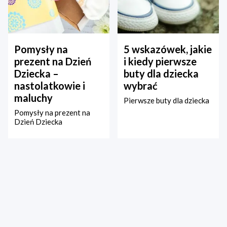
Pomysły na
5 wskazówek, jakie
prezent na Dzień
i kiedy pierwsze
Dziecka –
buty dla dziecka
nastolatkowie i
wybrać
maluchy
Pierwsze buty dla dziecka
Pomysły na prezent na
Dzień Dziecka