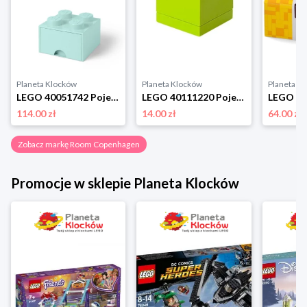
Planeta Klocków
Planeta Klocków
Planeta K
LEGO 40051742 Pojemnik na klocki z szufladą 2x2 turkusowy Room copenhagen
LEGO 40111220 Pojemnik na drobiazgi 2x2 MINI limonkowy Room copenhagen
114.00 zł
14.00 zł
64.00 zł
Zobacz markę Room Copenhagen
Promocje w sklepie Planeta Klocków