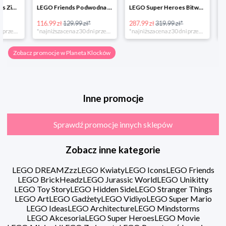
LEGO Friends Podwodna Frajda w super cenie
LEGO Super Heroes Bitwa powietrzna w super cenie
116.99 zł
129.99 zł*
287.99 zł
319.99 zł*
202.49 zł
*najniższa cena z 30 dni przed obniżką
*najniższa cena z 30 dni przed obniżką
Zobacz promocje w Planeta Klocków
Inne promocje
Sprawdź promocje innych sklepów
Zobacz inne kategorie
LEGO DREAMZzz
LEGO Kwiaty
LEGO Icons
LEGO Friends
LEGO BrickHeadz
LEGO Jurassic World
LEGO Unikitty
LEGO Toy Story
LEGO Hidden Side
LEGO Stranger Things
LEGO Art
LEGO Gadżety
LEGO Vidiyo
LEGO Super Mario
LEGO Ideas
LEGO Architecture
LEGO Mindstorms
LEGO Akcesoria
LEGO Super Heroes
LEGO Movie