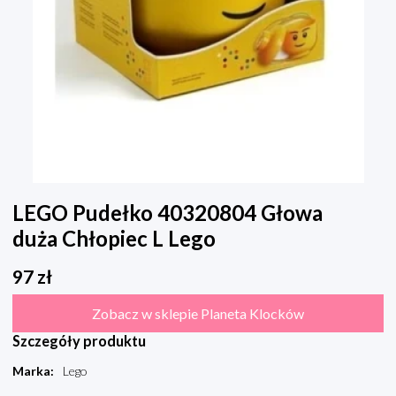
LEGO Pudełko 40320804 Głowa
duża Chłopiec L Lego
97
zł
Zobacz w sklepie Planeta Klocków
Szczegóły produktu
Marka
:
Lego