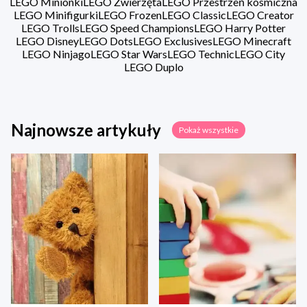
LEGO Minionki
LEGO Zwierzęta
LEGO Przestrzeń kosmiczna
LEGO Minifigurki
LEGO Frozen
LEGO Classic
LEGO Creator
LEGO Trolls
LEGO Speed Champions
LEGO Harry Potter
LEGO Disney
LEGO Dots
LEGO Exclusives
LEGO Minecraft
LEGO Ninjago
LEGO Star Wars
LEGO Technic
LEGO City
LEGO Duplo
Najnowsze artykuły
Pokaż wszystkie