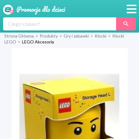
Promocje
Strona Główna
>
Produkty
>
Gry i zabawki
>
Klocki
>
Klocki
Produkty
LEGO
>
LEGO Akcesoria
Sklepy
Blog
Wyprawka