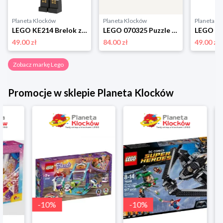
Planeta Klocków
Planeta Klocków
Planeta K
LEGO KE214 Brelok z latarką Dziadek do orzechów Lego
LEGO 070325 Puzzle Butterflies & Blooms (1000 elementów) Lego
49.00 zł
84.00 zł
49.00 zł
Zobacz markę Lego
Promocje w sklepie Planeta Klocków
-
10
%
-
10
%
-
10
%