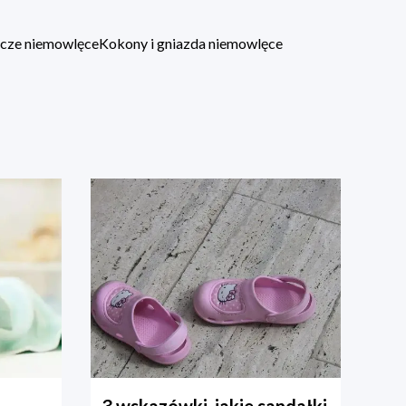
lacze niemowlęce
Kokony i gniazda niemowlęce
3 wskazówki, jakie sandałki