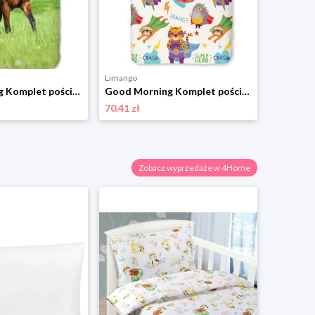
Limango
Limango
Good Morning Komplet pościeli "Running horse" w kolorze zielono-brązowym rozmiar: 135x200 cm
Good Morning Komplet pościeli "Superhero" w kolorze białym ze wzorem rozmiar: 140x220 cm
70.41 zł
154.07 zł
Zobacz wyprzedaże w 4Home