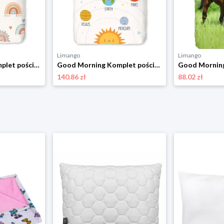
Limango
Limango
Good Morning Komplet pościeli "Louie" w kolorze biało-jasnoróżowym rozmiar: 100x135 cm
Good Morning Komplet pościeli renforcé "Astra" w kolorze biało-błękitno-żółtym rozmiar: 140x200 cm
140.86 zł
88.02 zł