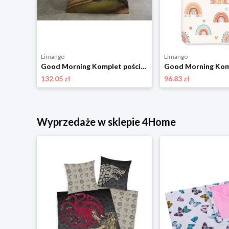
Limango
Limango
Colorful Cotton Komplet pościeli "Tavsancik" w kolorze szaro-jasnoróżowym rozmiar: 140x200 cm
Good Morning Komplet pościeli renforcé "Aart" w kolorze błękitno-zielonym rozmiar: 140x220 cm
132.05 zł
96.83 zł
Wyprzedaże w sklepie 4Home