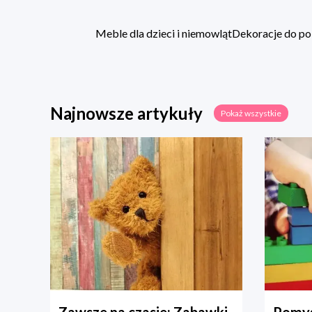
Meble dla dzieci i niemowląt
Dekoracje do po
Najnowsze artykuły
Pokaż wszystkie
Zawsze na czasie: Zabawki
Pomys