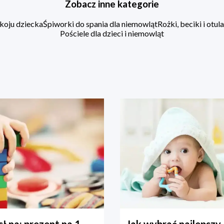
Zobacz inne kategorie
koju dziecka
Śpiworki do spania dla niemowląt
Rożki, beciki i otu
Pościele dla dzieci i niemowląt
ł na: prezent na 1
Jak wybrać najlepszy