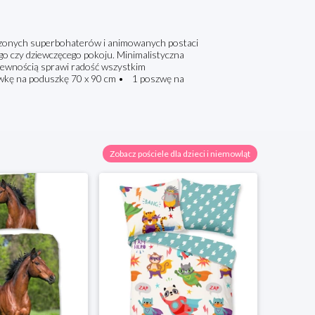
raszonych superbohaterów i animowanych postaci
ego czy dziewczęcego pokoju. Minimalistyczna
pewnością sprawi radość wszystkim
kę na poduszkę 70 x 90 cm • 1 poszwę na
Zobacz pościele dla dzieci i niemowląt