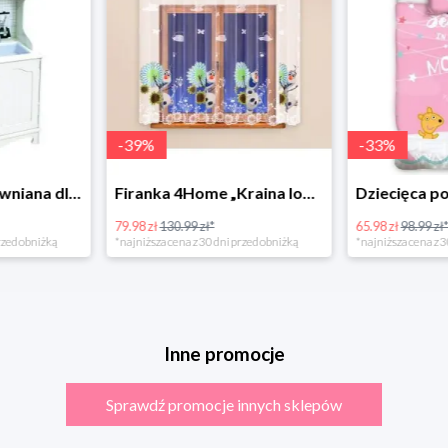
-
39
%
-
33
%
Bino Kuchnia drewniana dla dzieci Provence
Firanka 4Home „Kraina lodu” (Frozen)
79.98 zł
130.99 zł*
65.98 zł
98.99 zł
rzed obniżką
*najniższa cena z 30 dni przed obniżką
*najniższa cena z 3
Inne promocje
Sprawdź promocje innych sklepów