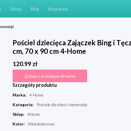
y
Sklepy
Blog
Wyprawka
niemowląt
Pościel dziecięca Zajączek Bing i Tę
cm, 70 x 90 cm 4-Home
120.99
zł
Zobacz w sklepie 4Home
Szczegóły produktu
Marka
:
4-Home
Kategoria
:
Pościele dla dzieci i niemowląt
Sklep
:
4Home
Kolor
:
Wielokolorowy