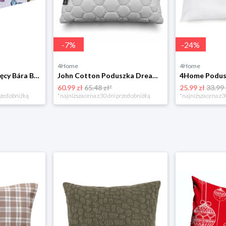
-
7
%
-
24
%
4Home
4Home
Bellatex Koc dziecięcy Bára Butterfly różowy, 75 x 100 cm
John Cotton Poduszka Dreamium Eternal Love, 70 x 90 cm, 70 x 90 cm
60.99 zł
65.48 zł*
25.99 zł
33.99 
rzed obniżką
*najniższa cena z 30 dni przed obniżką
*najniższa cena z 3