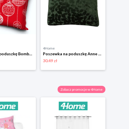
4Home
4Home
Poszewka na poduszkę Bombki świąteczne czerwony, 40 x 40 cm 4-Home
Poszewka na poduszkę Anne zielony, 45 x 45 cm 4-Home
30.49 zł
38.99 zł
Zobacz promocje w 4Home