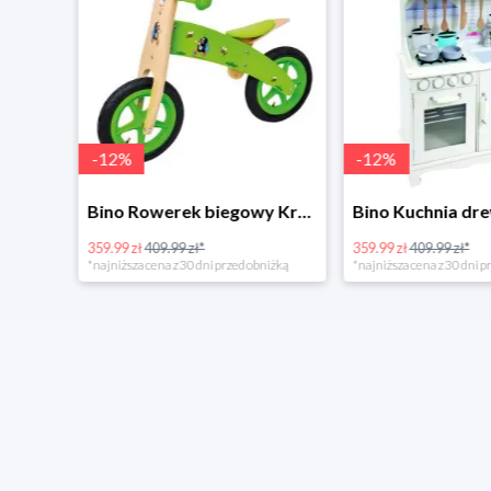
-
12
%
-
12
%
4Home Koc baranek świecący Dino
Bino Rowerek biegowy Krecik
359.99 zł
409.99 zł*
359.99 zł
409.99 zł*
*najniższa cena z 30 dni przed obniżką
*najniższa cena z 30 dni p