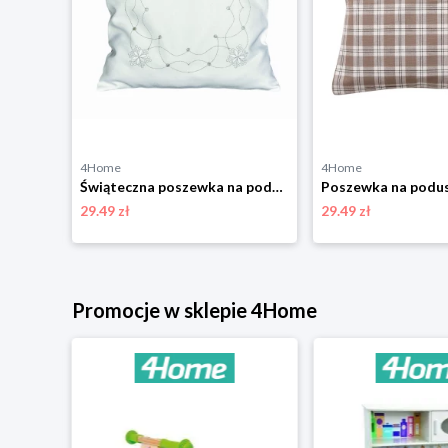
4Home
4Home
Poduszka Virgin, 50 x 50 cm, 50 x 50 cm 4-Home
Świąteczna poszewka na poduszkę Płatki śniegu ecru, 40 x 40 cm 4-Home
29.49 zł
29.49 zł
niżką
Promocje w sklepie 4Home