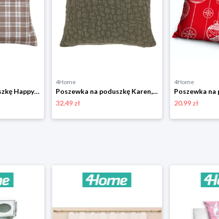
4Home
4Home
Poszewka na poduszkę Happy check beżowo-czarny, 45 x 45 cm 4-Home
Poszewka na poduszkę Karen, 45 x 45 cm, oliwkowazieleń 4-Home
32.49 zł
20.99 zł