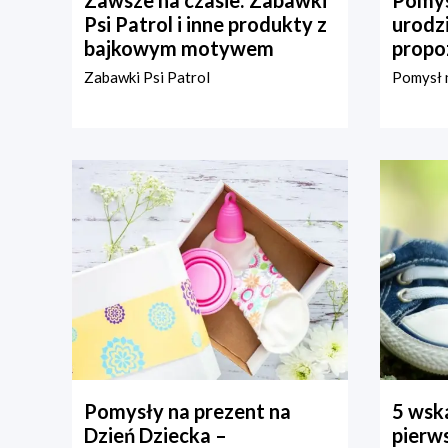
Psi Patrol i inne produkty z
urodz
bajkowym motywem
propo
Zabawki Psi Patrol
Pomysł n
Pomysły na prezent na
5 wska
Dzień Dziecka –
pierws