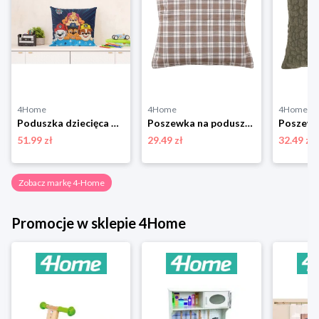
4Home
4Home
4Home
Poduszka dziecięca Tlapková Patrola, 40 x 40 cm 4-Home
Poszewka na poduszkę Happy check beżowo-czarny, 45 x 45 cm 4-Home
51.99 zł
29.49 zł
32.49 zł
Zobacz markę 4-Home
Promocje w sklepie 4Home