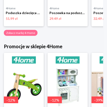
4Home
4Home
4Home
Poduszka dziecięca Tlapková Patrola, 40 x 40 cm 4-Home
Poszewka na poduszkę Happy check beżowo-czarny, 45 x 45 cm 4-Home
51.99 zł
29.49 zł
32.49 zł
Zobacz markę 4-Home
Promocje w sklepie 4Home
-
12
%
-
12
%
-
39
%