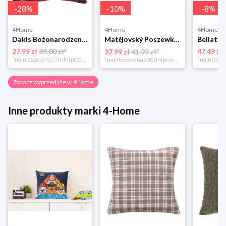
-
28
%
-
10
%
-
8
%
4Home
4Home
4Home
Dakls Bożonarodzeniowa poszewka na poduszkę Angel red, 40 x 40 cm 4-Home
Matějovský Poszewka na poduszkę Solei, 40 x 40 cm
27.99 zł
39.00 zł*
47.49 zł
37.99 zł
41.99 zł*
*najniższa cena z 30 dni przed obniżką
*najniższa cena z 30 dni przed obniżką
Zobacz wyprzedaże w 4Home
Inne produkty marki 4-Home