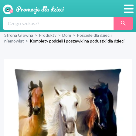
Promocje
Strona Główna
>
Produkty
>
Dom
>
Pościele dla dzieci i
Produkty
niemowląt
>
Komplety pościeli i poszewki na poduszki dla dzieci
Sklepy
Blog
Wyprawka