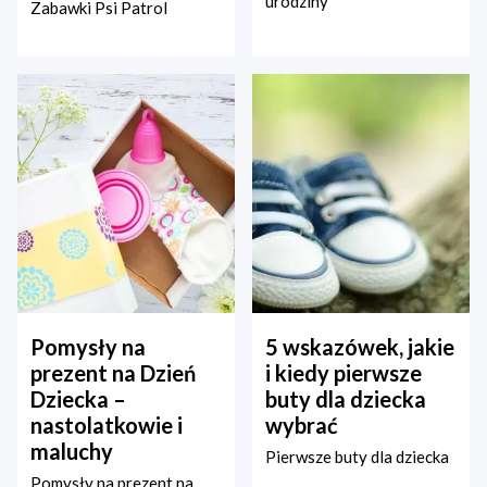
urodziny
Zabawki Psi Patrol
Pomysły na
5 wskazówek, jakie
prezent na Dzień
i kiedy pierwsze
Dziecka –
buty dla dziecka
nastolatkowie i
wybrać
maluchy
Pierwsze buty dla dziecka
Pomysły na prezent na