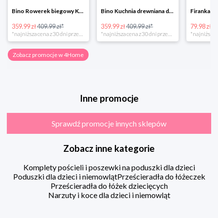
Bino Rowerek biegowy Krecik
Bino Kuchnia drewniana dla dzieci Provence
359.99 zł
409.99 zł*
359.99 zł
409.99 zł*
79.98 zł
13
*najniższa cena z 30 dni przed obniżką
*najniższa cena z 30 dni przed obniżką
Zobacz promocje w 4Home
Inne promocje
Sprawdź promocje innych sklepów
Zobacz inne kategorie
Komplety pościeli i poszewki na poduszki dla dzieci
Poduszki dla dzieci i niemowląt
Prześcieradła do łóżeczek
Prześcieradła do łóżek dziecięcych
Narzuty i koce dla dzieci i niemowląt