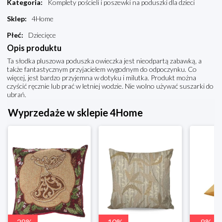
Kategoria
:
Komplety pościeli i poszewki na poduszki dla dzieci
Sklep
:
4Home
Płeć
:
Dziecięce
Opis produktu
Ta słodka pluszowa poduszka owieczka jest nieodpartą zabawką, a
także fantastycznym przyjacielem wygodnym do odpoczynku. Co
więcej, jest bardzo przyjemna w dotyku i milutka. Produkt można
czyścić ręcznie lub prać w letniej wodzie. Nie wolno używać suszarki do
ubrań.
Wyprzedaże w sklepie 4Home
-
28
%
-
10
%
-
8
%