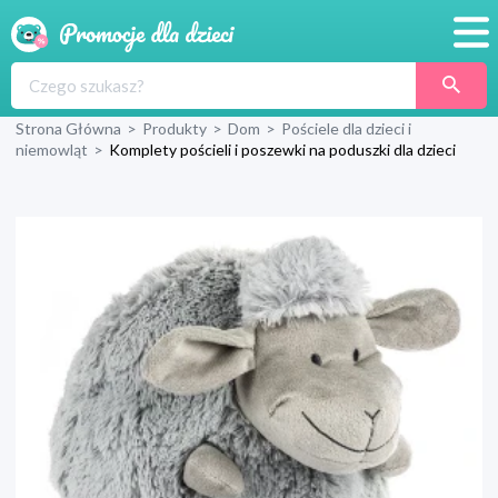
Promocje
Strona Główna
>
Produkty
>
Dom
>
Pościele dla dzieci i
Produkty
niemowląt
>
Komplety pościeli i poszewki na poduszki dla dzieci
Sklepy
Blog
Wyprawka