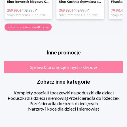
Bino Rowerek biegowy Krecik
Bino Kuchnia drewniana dla dzieci Provence
359.99 zł
409.99 zł*
359.99 zł
409.99 zł*
79.98 zł
13
*najniższa cena z 30 dni przed obniżką
*najniższa cena z 30 dni przed obniżką
Zobacz promocje w 4Home
Inne promocje
Sprawdź promocje innych sklepów
Zobacz inne kategorie
Komplety pościeli i poszewki na poduszki dla dzieci
Poduszki dla dzieci i niemowląt
Prześcieradła do łóżeczek
Prześcieradła do łóżek dziecięcych
Narzuty i koce dla dzieci i niemowląt