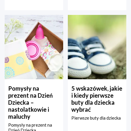
Pomysły na
5 wskazówek, jakie
prezent na Dzień
i kiedy pierwsze
Dziecka –
buty dla dziecka
nastolatkowie i
wybrać
maluchy
Pierwsze buty dla dziecka
Pomysły na prezent na
Dzień Dziecka