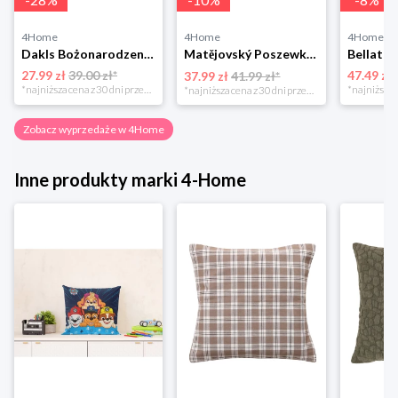
4Home
4Home
4Home
Dakls Bożonarodzeniowa poszewka na poduszkę Angel red, 40 x 40 cm 4-Home
Matějovský Poszewka na poduszkę Solei, 40 x 40 cm
27.99 zł
39.00 zł*
47.49 zł
37.99 zł
41.99 zł*
*najniższa cena z 30 dni przed obniżką
*najniższa cena z 30 dni przed obniżką
Zobacz wyprzedaże w 4Home
Inne produkty marki 4-Home