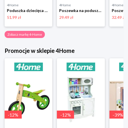
4Home
4Home
4Home
Poduszka dziecięca Tlapková Patrola, 40 x 40 cm 4-Home
Poszewka na poduszkę Happy check beżowo-czarny, 45 x 45 cm 4-Home
51.99 zł
29.49 zł
32.49 zł
Zobacz markę 4-Home
Promocje w sklepie 4Home
-
12
%
-
12
%
-
39
%