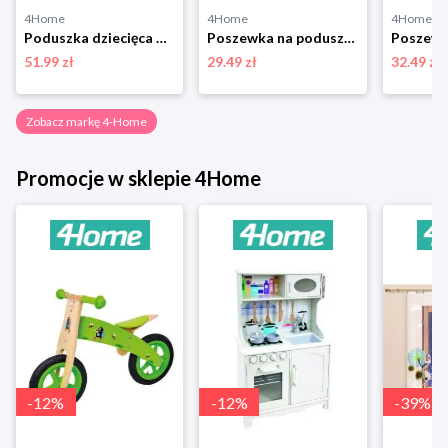
4Home
4Home
4Home
Poduszka dziecięca Tlapková Patrola, 40 x 40 cm 4-Home
Poszewka na poduszkę Happy check beżowo-czarny, 45 x 45 cm 4-Home
51.99 zł
29.49 zł
32.49 zł
Zobacz markę 4-Home
Promocje w sklepie 4Home
-
12
%
-
12
%
-
39
%