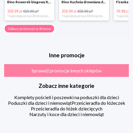
Bino Rowerek biegowy Krecik
Bino Kuchnia drewniana dla dzieci Provence
359.99 zł
409.99 zł*
359.99 zł
409.99 zł*
79.98 zł
13
*najniższa cena z 30 dni przed obniżką
*najniższa cena z 30 dni przed obniżką
Zobacz promocje w 4Home
Inne promocje
Sprawdź promocje innych sklepów
Zobacz inne kategorie
Komplety pościeli i poszewki na poduszki dla dzieci
Poduszki dla dzieci i niemowląt
Prześcieradła do łóżeczek
Prześcieradła do łóżek dziecięcych
Narzuty i koce dla dzieci i niemowląt