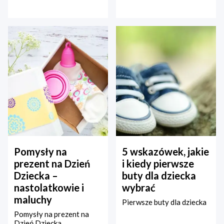
Pomysły na
5 wskazówek, jakie
prezent na Dzień
i kiedy pierwsze
Dziecka –
buty dla dziecka
nastolatkowie i
wybrać
maluchy
Pierwsze buty dla dziecka
Pomysły na prezent na
Dzień Dziecka