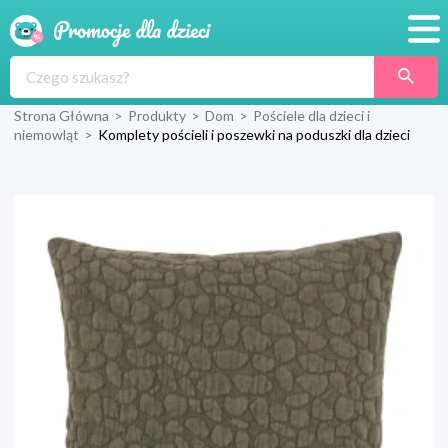
Promocje
Strona Główna
>
Produkty
>
Dom
>
Pościele dla dzieci i
Produkty
niemowląt
>
Komplety pościeli i poszewki na poduszki dla dzieci
Sklepy
Blog
Wyprawka