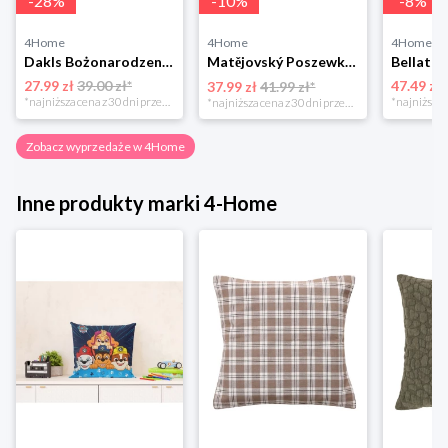
-
28
%
-
10
%
-
8
%
4Home
4Home
4Home
Dakls Bożonarodzeniowa poszewka na poduszkę Angel red, 40 x 40 cm 4-Home
Matějovský Poszewka na poduszkę Solei, 40 x 40 cm
27.99 zł
39.00 zł*
47.49 zł
37.99 zł
41.99 zł*
*najniższa cena z 30 dni przed obniżką
*najniższa cena z 30 dni przed obniżką
Zobacz wyprzedaże w 4Home
Inne produkty marki 4-Home