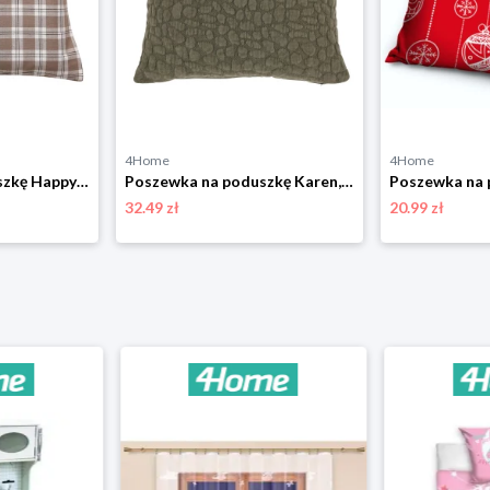
4Home
4Home
Poszewka na poduszkę Happy check beżowo-czarny, 45 x 45 cm 4-Home
Poszewka na poduszkę Karen, 45 x 45 cm, oliwkowazieleń 4-Home
32.49 zł
20.99 zł