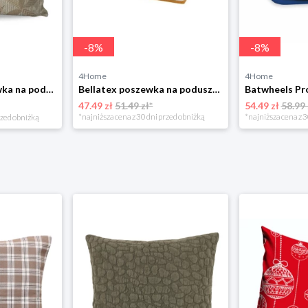
-
8
%
-
8
%
4Home
4Home
Matějovský Poszewka na poduszkę Solei, 40 x 40 cm
Bellatex poszewka na poduszkę klinową frotte musztardowa, 80 x 50 x 20 cm
47.49 zł
51.49 zł*
54.49 zł
58.99 
*najniższa cena z 30 dni przed obniżką
*najniższa cena z 3
rzed obniżką