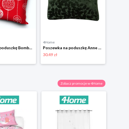
4Home
4Home
Poszewka na poduszkę Bombki świąteczne czerwony, 40 x 40 cm 4-Home
Poszewka na poduszkę Anne zielony, 45 x 45 cm 4-Home
30.49 zł
38.99 zł
Zobacz promocje w 4Home