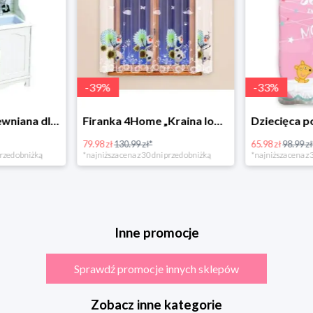
-
39
%
-
33
%
Bino Kuchnia drewniana dla dzieci Provence
Firanka 4Home „Kraina lodu” (Frozen)
79.98 zł
130.99 zł*
65.98 zł
98.99 zł
rzed obniżką
*najniższa cena z 30 dni przed obniżką
*najniższa cena z 3
Inne promocje
Sprawdź promocje innych sklepów
Zobacz inne kategorie