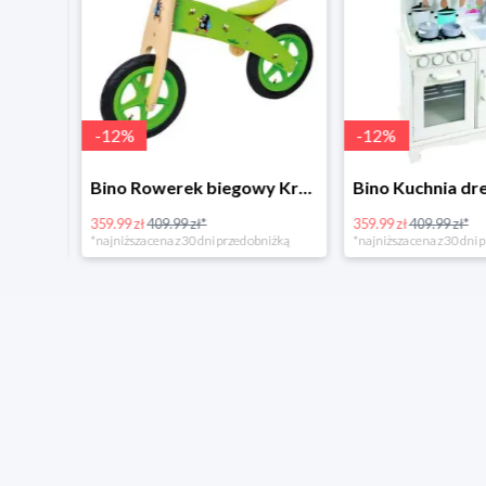
-
12
%
-
12
%
4Home Koc baranek świecący Dino
Bino Rowerek biegowy Krecik
359.99 zł
409.99 zł*
359.99 zł
409.99 zł*
*najniższa cena z 30 dni przed obniżką
*najniższa cena z 30 dni p