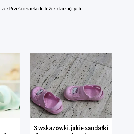
eczek
Prześcieradła do łóżek dziecięcych
3 wskazówki, jakie sandałki