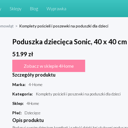
y
Sklepy
Blog
Wyprawka
niemowląt
>
Komplety pościeli i poszewki na poduszki dla dzieci
Poduszka dziecięca Sonic, 40 x 40 c
51.99
zł
Zobacz w sklepie 4Home
Szczegóły produktu
Marka
:
4-Home
Kategoria
:
Komplety pościeli i poszewki na poduszki dla dzieci
Sklep
:
4Home
Płeć
:
Dziecięce
Opis produktu
Podaruj swoim dzieciom komfort i radość dzięki tej stylowej podusz