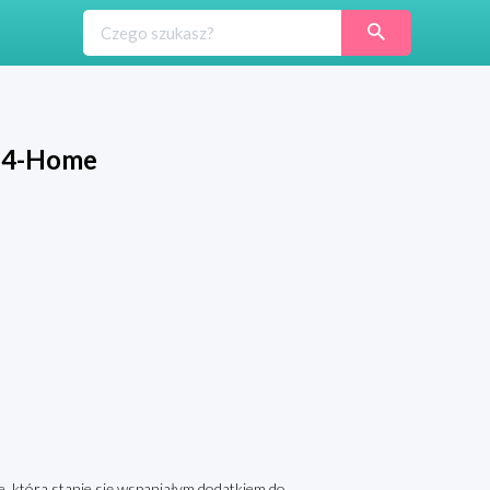
m 4-Home
ce, która stanie się wspaniałym dodatkiem do