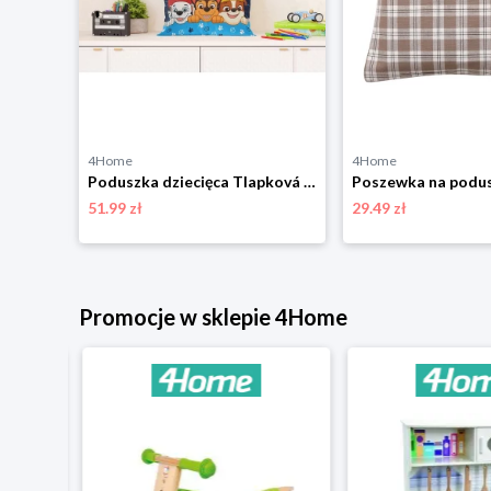
4Home
4Home
Poszewka na poduszkę Róża, 40 x 40 cm 4-Home
Poduszka dziecięca Tlapková Patrola, 40 x 40 cm 4-Home
51.99 zł
29.49 zł
Promocje w sklepie 4Home