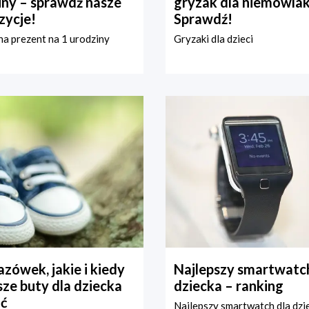
iny – sprawdź nasze
gryzak dla niemowla
zycje!
Sprawdź!
a prezent na 1 urodziny
Gryzaki dla dzieci
zówek, jakie i kiedy
Najlepszy smartwatch
ze buty dla dziecka
dziecka – ranking
ć
Najlepszy smartwatch dla dzi