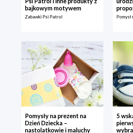
Psi Patrol i inne produkty z
urodz
bajkowym motywem
propo
Zabawki Psi Patrol
Pomysł n
Pomysły na prezent na
5 wska
Dzień Dziecka –
pierws
nastolatkowie i maluchy
wybra