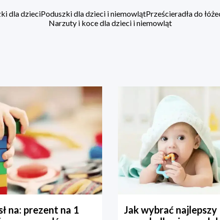
i dla dzieci
Poduszki dla dzieci i niemowląt
Prześcieradła do łóż
Narzuty i koce dla dzieci i niemowląt
ł na: prezent na 1
Jak wybrać najlepszy