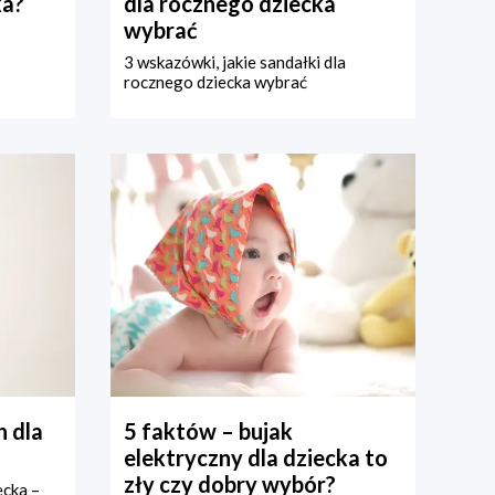
ka?
dla rocznego dziecka
wybrać
3 wskazówki, jakie sandałki dla
rocznego dziecka wybrać
 dla
5 faktów – bujak
elektryczny dla dziecka to
zły czy dobry wybór?
ecka –