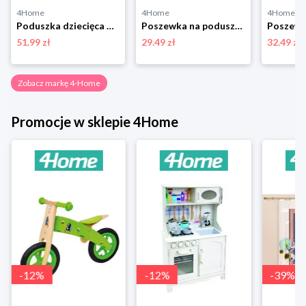
4Home
4Home
4Home
Poduszka dziecięca Tlapková Patrola, 40 x 40 cm 4-Home
Poszewka na poduszkę Happy check beżowo-czarny, 45 x 45 cm 4-Home
51.99 zł
29.49 zł
32.49 zł
Zobacz markę 4-Home
Promocje w sklepie 4Home
-
12
%
-
12
%
-
39
%