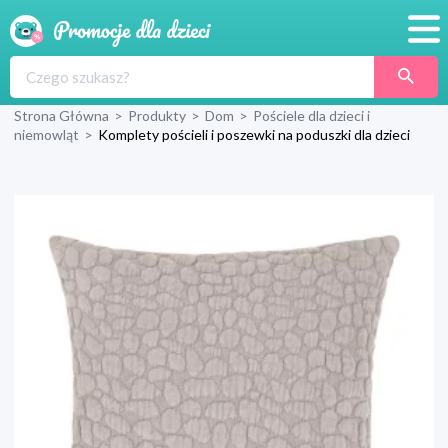
Promocje
Strona Główna
>
Produkty
>
Dom
>
Pościele dla dzieci i
Produkty
niemowląt
>
Komplety pościeli i poszewki na poduszki dla dzieci
Sklepy
Blog
Wyprawka