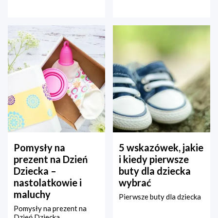
Pomysły na
5 wskazówek, jakie
prezent na Dzień
i kiedy pierwsze
Dziecka –
buty dla dziecka
nastolatkowie i
wybrać
maluchy
Pierwsze buty dla dziecka
Pomysły na prezent na
Dzień Dziecka