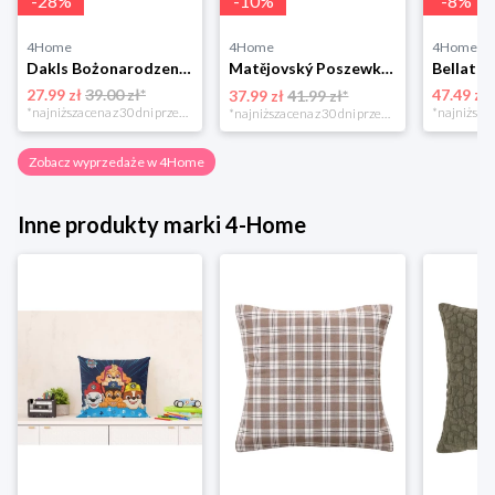
-
28
%
-
10
%
-
8
%
4Home
4Home
4Home
Dakls Bożonarodzeniowa poszewka na poduszkę Angel red, 40 x 40 cm 4-Home
Matějovský Poszewka na poduszkę Solei, 40 x 40 cm
27.99 zł
39.00 zł*
47.49 zł
37.99 zł
41.99 zł*
*najniższa cena z 30 dni przed obniżką
*najniższa cena z 30 dni przed obniżką
Zobacz wyprzedaże w 4Home
Inne produkty marki 4-Home