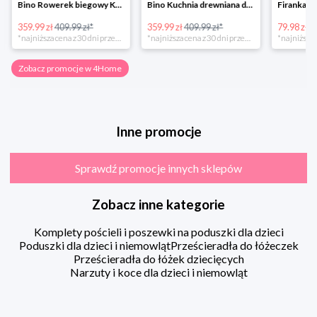
Bino Rowerek biegowy Krecik
Bino Kuchnia drewniana dla dzieci Provence
359.99 zł
409.99 zł*
359.99 zł
409.99 zł*
79.98 zł
13
*najniższa cena z 30 dni przed obniżką
*najniższa cena z 30 dni przed obniżką
Zobacz promocje w 4Home
Inne promocje
Sprawdź promocje innych sklepów
Zobacz inne kategorie
Komplety pościeli i poszewki na poduszki dla dzieci
Poduszki dla dzieci i niemowląt
Prześcieradła do łóżeczek
Prześcieradła do łóżek dziecięcych
Narzuty i koce dla dzieci i niemowląt