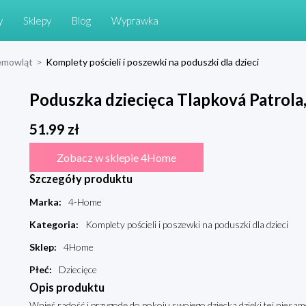
y
Sklepy
Blog
Wyprawka
niemowląt
>
Komplety pościeli i poszewki na poduszki dla dzieci
Poduszka dziecięca Tlapková Patrola
51.99
zł
Zobacz w sklepie 4Home
Szczegóły produktu
Marka
:
4-Home
Kategoria
:
Komplety pościeli i poszewki na poduszki dla dzieci
Sklep
:
4Home
Płeć
:
Dziecięce
Opis produktu
Wnieś radość i przygodę do pokoju swojego dziecka dzięki tej nie