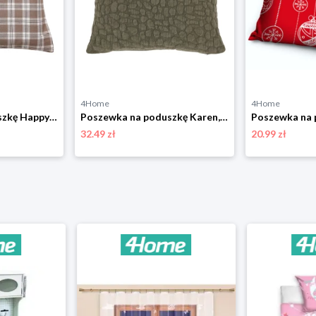
4Home
4Home
Poszewka na poduszkę Happy check beżowo-czarny, 45 x 45 cm 4-Home
Poszewka na poduszkę Karen, 45 x 45 cm, oliwkowazieleń 4-Home
32.49 zł
20.99 zł