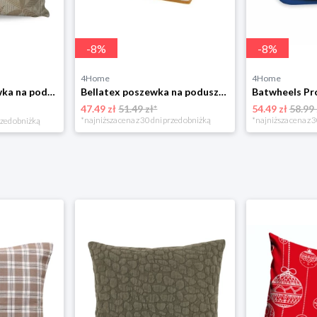
-
8
%
-
8
%
4Home
4Home
Matějovský Poszewka na poduszkę Solei, 40 x 40 cm
Bellatex poszewka na poduszkę klinową frotte musztardowa, 80 x 50 x 20 cm
47.49 zł
51.49 zł*
54.49 zł
58.99 
*najniższa cena z 30 dni przed obniżką
*najniższa cena z 3
rzed obniżką