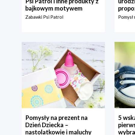
Psi Patrol i inne produkty z
urodz
bajkowym motywem
propo
Zabawki Psi Patrol
Pomysł n
Pomysły na prezent na
5 wska
Dzień Dziecka –
pierws
nastolatkowie i maluchy
wybra