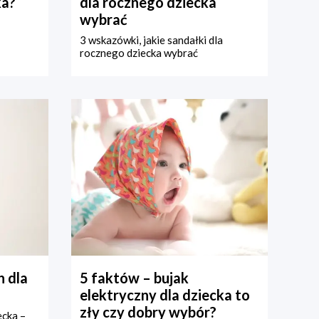
ka?
dla rocznego dziecka
wybrać
3 wskazówki, jakie sandałki dla
rocznego dziecka wybrać
 dla
5 faktów – bujak
elektryczny dla dziecka to
zły czy dobry wybór?
ecka –