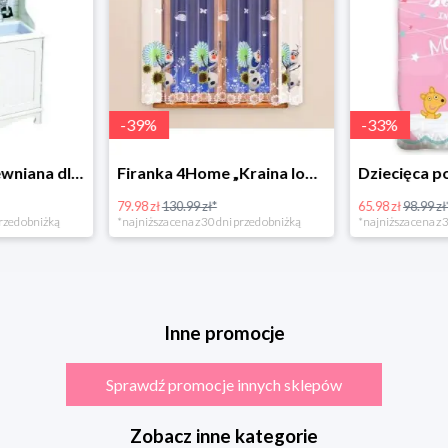
-
39
%
-
33
%
Bino Kuchnia drewniana dla dzieci Provence
Firanka 4Home „Kraina lodu” (Frozen)
79.98 zł
130.99 zł*
65.98 zł
98.99 zł
rzed obniżką
*najniższa cena z 30 dni przed obniżką
*najniższa cena z 3
Inne promocje
Sprawdź promocje innych sklepów
Zobacz inne kategorie