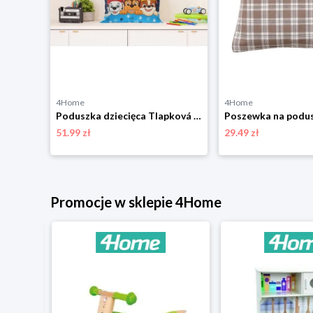
4Home
4Home
Poszewka na poduszkę Róża, 40 x 40 cm 4-Home
Poduszka dziecięca Tlapková Patrola, 40 x 40 cm 4-Home
51.99 zł
29.49 zł
Promocje w sklepie 4Home