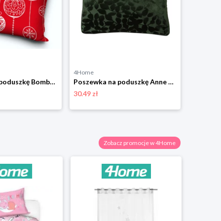
4Home
4Home
Poszewka na poduszkę Bombki świąteczne czerwony, 40 x 40 cm 4-Home
Poszewka na poduszkę Anne zielony, 45 x 45 cm 4-Home
30.49 zł
38.99 zł
Zobacz promocje w 4Home