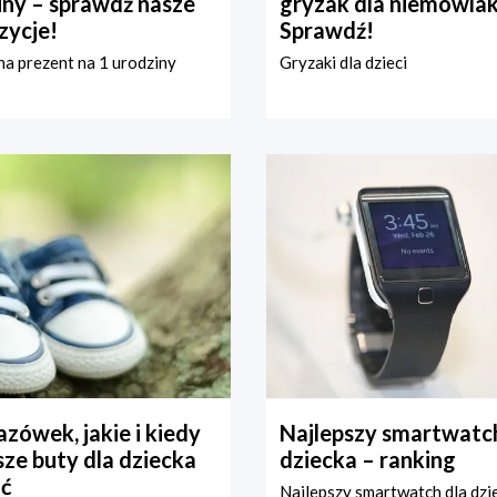
iny – sprawdź nasze
gryzak dla niemowla
zycje!
Sprawdź!
a prezent na 1 urodziny
Gryzaki dla dzieci
zówek, jakie i kiedy
Najlepszy smartwatch
ze buty dla dziecka
dziecka – ranking
ć
Najlepszy smartwatch dla dzi