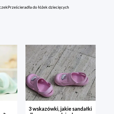
eczek
Prześcieradła do łóżek dziecięcych
3 wskazówki, jakie sandałki