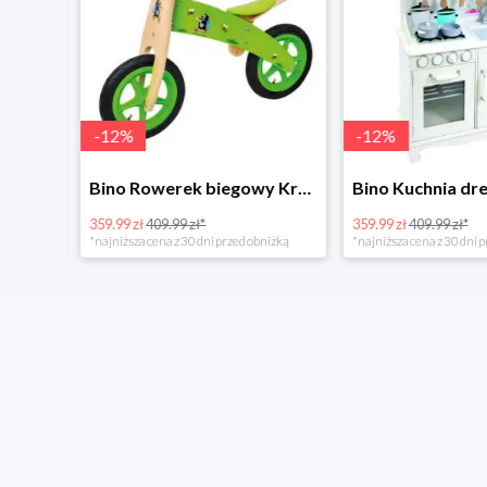
-
12
%
-
12
%
4Home Koc baranek świecący Dino
Bino Rowerek biegowy Krecik
359.99 zł
409.99 zł*
359.99 zł
409.99 zł*
*najniższa cena z 30 dni przed obniżką
*najniższa cena z 30 dni p