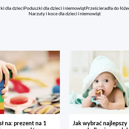
i dla dzieci
Poduszki dla dzieci i niemowląt
Prześcieradła do łóż
Narzuty i koce dla dzieci i niemowląt
ł na: prezent na 1
Jak wybrać najlepszy