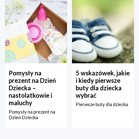
Pomysły na
5 wskazówek, jakie
prezent na Dzień
i kiedy pierwsze
Dziecka –
buty dla dziecka
nastolatkowie i
wybrać
maluchy
Pierwsze buty dla dziecka
Pomysły na prezent na
Dzień Dziecka