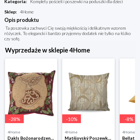
Kategoria
:
Komplety pościeli i poszewki na poduszki dla dzieci
Sklep
:
4Home
Opis produktu
Ta poszewka zachwyci Cię swoją miękkością i delikatnym wzorem
różyczek. To elegancki i bardzo przyjemny dodatek nie tylko na łóżko
czy sofę.
Wyprzedaże w sklepie 4Home
-
28
%
-
10
%
-
8
%
4Home
4Home
4Home
Dakls Bożonarodzeniowa poszewka na poduszkę Angel red, 40 x 40 cm 4-Home
Matějovský Poszewka na poduszkę Solei, 40 x 40 cm