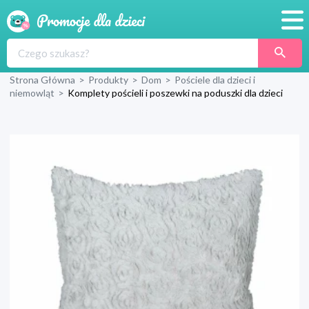
Promocje
Strona Główna
>
Produkty
>
Dom
>
Pościele dla dzieci i
Produkty
niemowląt
>
Komplety pościeli i poszewki na poduszki dla dzieci
Sklepy
Blog
Wyprawka