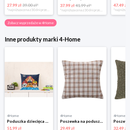
27.99 zł
39.00 zł*
47.49 zł
37.99 zł
41.99 zł*
*najniższa cena z 30 dni przed obniżką
*najniższa cena z 30 dni przed obniżką
Zobacz wyprzedaże w 4Home
Inne produkty marki 4-Home
4Home
4Home
4Home
Poduszka dziecięca Tlapková Patrola, 40 x 40 cm 4-Home
Poszewka na poduszkę Happy check beżowo-czarny, 45 x 45 cm 4-Home
51.99 zł
29.49 zł
32.49 zł