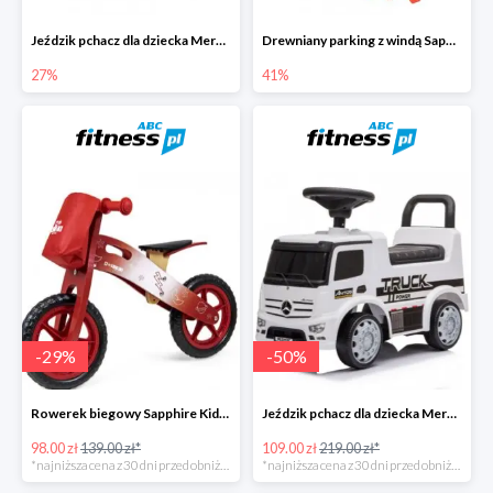
Jeździk pchacz dla dziecka Mercedes Antos Truck -27%
Drewniany parking z windą Sapphire Kids -41%
27%
41%
-
29
%
-
50
%
Rowerek biegowy Sapphire Kids Loopy drewniany - czerwony
Jeździk pchacz dla dziecka Mercedes Antos Truck - biały
98.00 zł
139.00 zł*
109.00 zł
219.00 zł*
*najniższa cena z 30 dni przed obniżką
*najniższa cena z 30 dni przed obniżką