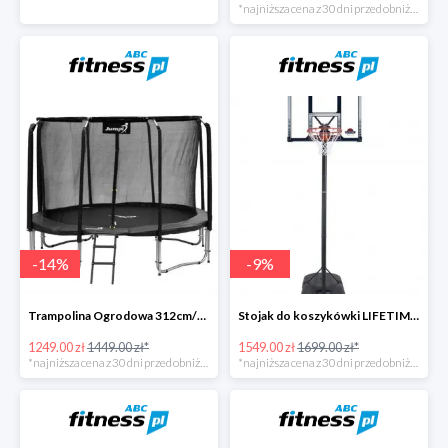
*najniższa cena z 30 dni przed obniżką
-
14
%
-
9
%
Trampolina Ogrodowa 312cm/10FT Czarna z Wewnętrzną Siatką
Stojak do koszykówki LIFETIME BOSTON 90001
1249.00 zł
1449.00 zł*
1549.00 zł
1699.00 zł*
*najniższa cena z 30 dni przed obniżką
*najniższa cena z 30 dni przed obniżką