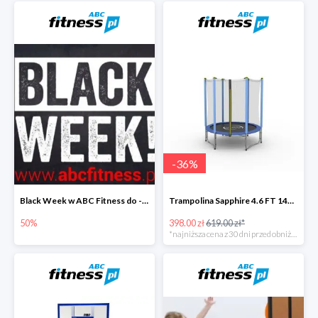
-
36
%
Black Week w ABC Fitness do -50%
Trampolina Sapphire 4.6 FT 140 cm
50%
398.00 zł
619.00 zł*
*najniższa cena z 30 dni przed obniżką