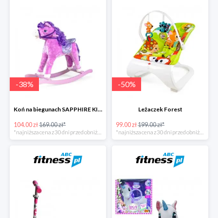
-
38
%
-
50
%
Koń na biegunach SAPPHIRE KIDS
Leżaczek Forest
104.00 zł
169.00 zł*
99.00 zł
199.00 zł*
*najniższa cena z 30 dni przed obniżką
*najniższa cena z 30 dni przed obniżką