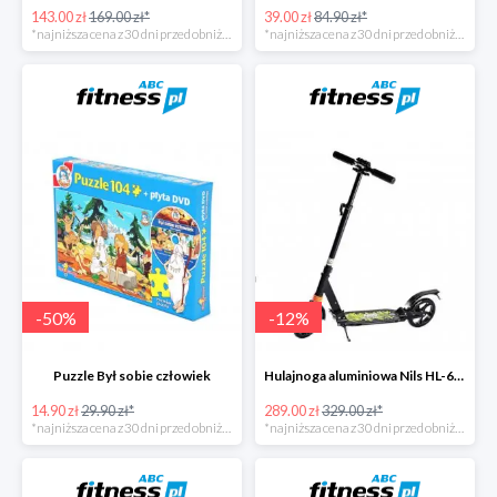
143.00 zł
169.00 zł*
39.00 zł
84.90 zł*
*najniższa cena z 30 dni przed obniżką
*najniższa cena z 30 dni przed obniżką
-
50
%
-
12
%
Puzzle Był sobie człowiek
Hulajnoga aluminiowa Nils HL-688
14.90 zł
29.90 zł*
289.00 zł
329.00 zł*
*najniższa cena z 30 dni przed obniżką
*najniższa cena z 30 dni przed obniżką