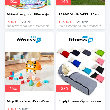
-
38
%
-
14
%
Mata edukacyjna multifunkcyjna z muzyką
TRAMPOLINA SAPPHIRE w super cenie
99.00 zł
159.00 zł*
1199.00 zł
1399.00 zł*
*najniższa cena z 30 dni przed obniżką
*najniższa cena z 30 dni przed obniżką
-
65
%
-
33
%
Mega Bloks Fisher-Price Wesoły Tygrysek
Ciepły Polarowy Śpiworek dla niemowląt
35.00 zł
99.00 zł*