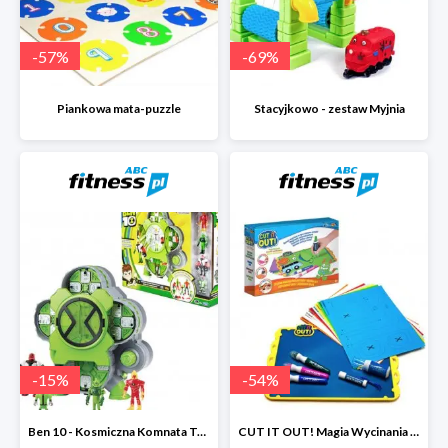
-
57
%
-
69
%
Piankowa mata-puzzle
Stacyjkowo - zestaw Myjnia
-
15
%
-
54
%
Ben 10 - Kosmiczna Komnata Transformacji
CUT IT OUT! Magia Wycinania - Zestaw małego projektanta