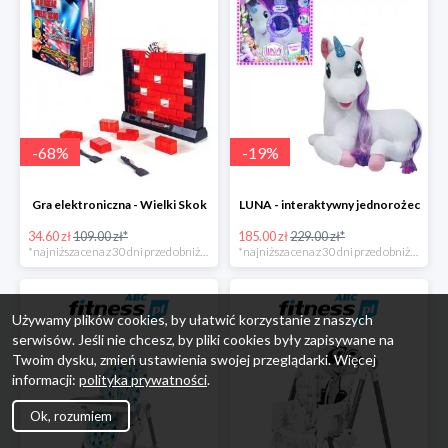
-
68
%
-
19
%
Gra elektroniczna - Wielki Skok
LUNA - interaktywny jednorożec
34.60 zł
109.00 zł*
185.00 zł
229.00 zł*
*najniższa cena z 30 dni przed obniżką
*najniższa cena z 30 dni przed obniżką
Używamy plików cookies, by ułatwić korzystanie z naszych
serwisów. Jeśli nie chcesz, by pliki cookies były zapisywane na
Twoim dysku, zmień ustawienia swojej przeglądarki. Więcej
informacji:
polityka prywatności
.
Ok, rozumiem