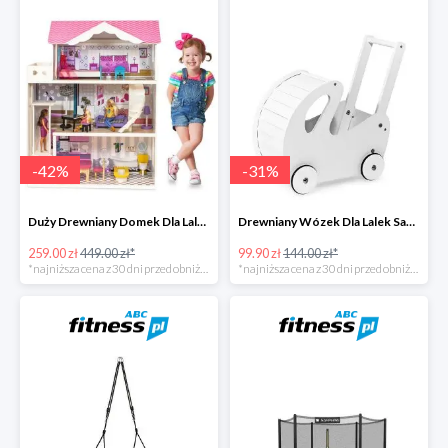
-
42
%
-
31
%
Duży Drewniany Domek Dla Lalek Z Akcesoriami -42%
Drewniany Wózek Dla Lalek Sapphire -31%
259.00 zł
449.00 zł*
99.90 zł
144.00 zł*
*najniższa cena z 30 dni przed obniżką
*najniższa cena z 30 dni przed obniżką