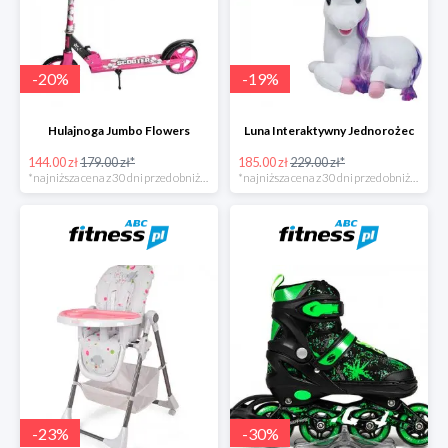
-
20
%
-
19
%
Hulajnoga Jumbo Flowers
Luna Interaktywny Jednorożec
144.00 zł
179.00 zł*
185.00 zł
229.00 zł*
*najniższa cena z 30 dni przed obniżką
*najniższa cena z 30 dni przed obniżką
-
23
%
-
30
%