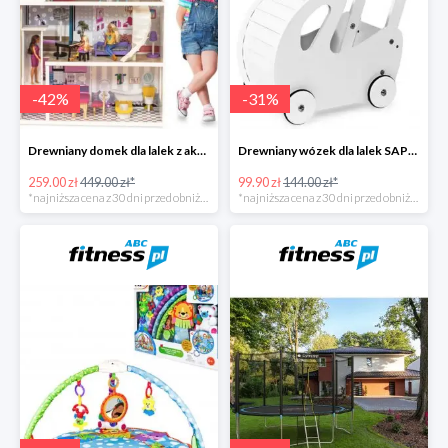
-
42
%
-
31
%
Drewniany domek dla lalek z akcesoriami i światełkami LED
Drewniany wózek dla lalek SAPPHIRE
259.00 zł
449.00 zł*
99.90 zł
144.00 zł*
*najniższa cena z 30 dni przed obniżką
*najniższa cena z 30 dni przed obniżką