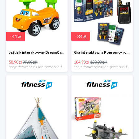
-
41
%
-
34
%
Jeździk interaktywny DreamCar -41%
Gra interaktywna Pogromcy robotów - Misja specjalna -34%
58.90 zł
99.00 zł*
104.90 zł
159.90 zł*
*najniższa cena z 30 dni przed obniżką
*najniższa cena z 30 dni przed obniżką