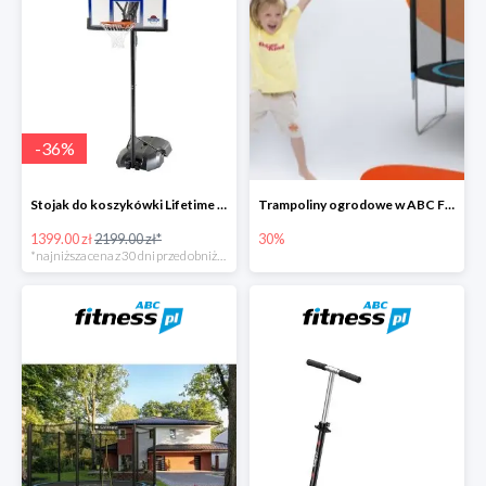
-
36
%
Stojak do koszykówki Lifetime NEW YORK 90000
Trampoliny ogrodowe w ABC Fitness do -30%
1399.00 zł
2199.00 zł*
30%
*najniższa cena z 30 dni przed obniżką