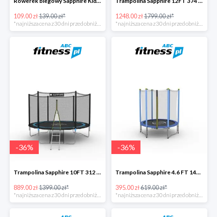
Rowerek biegowy Sapphire Kids Loopy drewniany -22%
Trampolina Sapphire 12FT 374 cm + drabinka GRATISY -31%
109.00 zł
139.00 zł*
1248.00 zł
1799.00 zł*
*najniższa cena z 30 dni przed obniżką
*najniższa cena z 30 dni przed obniżką
-
36
%
-
36
%
Trampolina Sapphire 10FT 312 cm + drabinka GRATISY -36%
Trampolina Sapphire 4.6 FT 140 cm -36%
889.00 zł
1399.00 zł*
395.00 zł
619.00 zł*
*najniższa cena z 30 dni przed obniżką
*najniższa cena z 30 dni przed obniżką