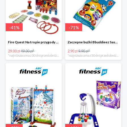
-
41
%
-
71
%
Fire Quest Na tropie przygody -41%
Zaczepne buźki Bbuddieez Saszetka -71%
29.00 zł
49.00 zł*
2.90 zł
9.90 zł*
*najniższa cena z 30 dni przed obniżką
*najniższa cena z 30 dni przed obniżką