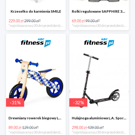
Krzesełko do karmienia SMILE
Rolki regulowane SAPPHIRE 3W1 IQ4
229.00 zł
299.00 zł*
69.00 zł
99.00 zł*
*najniższa cena z 30 dni przed obniżką
*najniższa cena z 30 dni przed obniżką
-
31
%
-
32
%
Drewniany rowerek biegowy Loopy
Hulajnoga aluminiowa L.A. Sports
89.00 zł
129.00 zł*
298.00 zł
439.00 zł*
*najniższa cena z 30 dni przed obniżką
*najniższa cena z 30 dni przed obniżką