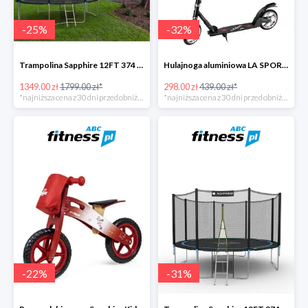
-
25
%
-
32
%
Trampolina Sapphire 12FT 374 cm + drabinka GRATISY
Hulajnoga aluminiowa LA SPORTS Swift -32%
1349.00 zł
1799.00 zł*
298.00 zł
439.00 zł*
*najniższa cena z 30 dni przed obniżką
*najniższa cena z 30 dni przed obniżką
-
22
%
-
31
%