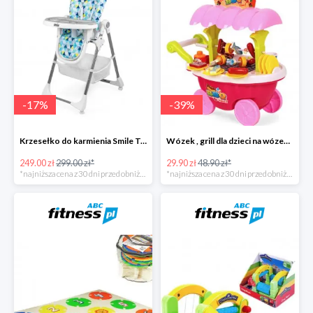
-
17
%
-
39
%
Krzesełko do karmienia Smile Trójkąty
Wózek , grill dla dzieci na wózeczku
249.00 zł
299.00 zł*
29.90 zł
48.90 zł*
*najniższa cena z 30 dni przed obniżką
*najniższa cena z 30 dni przed obniżką