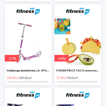
-
27
%
-
43
%
Hulajnoga aluminiowa L.A. SPORTS CITY
FISHER PRICE TACO sensoryczny zestaw zawieszek
219.00 zł
299.00 zł*
27.90 zł
49.00 zł*
*najniższa cena z 30 dni przed obniżką
*najniższa cena z 30 dni przed obniżką