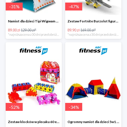
-
31
%
-
47
%
Namiot dla dzieci Tipi Wigwam -31%
Zestaw Fortnite Burzolot figurka -47%
89.00 zł
129.00 zł*
89.90 zł
169.00 zł*
*najniższa cena z 30 dni przed obniżką
*najniższa cena z 30 dni przed obniżką
-
52
%
-
34
%
Zestaw klocków w plecaku 60 elementów -52%
Ogromny namiot dla dzieci 5w1 labirynt -34%