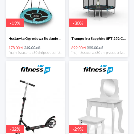
-
19
%
-
30
%
Huśtawka Ogrodowa Bocianie Gniazdo Sapphire -19%
Trampolina Sapphire 8FT 252 Cm + GRATISY -30%
178.00 zł
219.00 zł*
699.00 zł
999.00 zł*
*najniższa cena z 30 dni przed obniżką
*najniższa cena z 30 dni przed obniżką
-
32
%
-
29
%