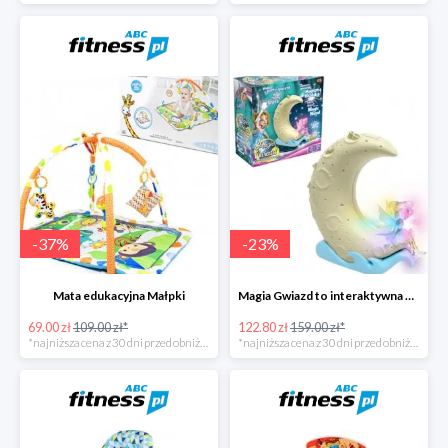
-
37
%
-
23
%
Mata edukacyjna Małpki
Magia Gwiazd to interaktywna gra od Epee
69.00 zł
109.00 zł*
122.80 zł
159.00 zł*
*najniższa cena z 30 dni przed obniżką
*najniższa cena z 30 dni przed obniżką