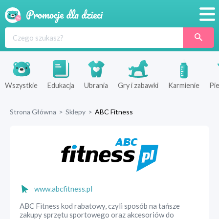
Promocje
Produkty
Sklepy
Wszystkie
Edukacja
Ubrania
Gry i zabawki
Karmienie
Pie
Blog
Strona Główna
>
Sklepy
>
ABC Fitness
Wyprawka
www.abcfitness.pl
ABC Fitness kod rabatowy, czyli sposób na tańsze
zakupy sprzętu sportowego oraz akcesoriów do