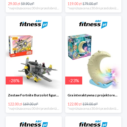
29.00 zł
59.90 zł*
119.00 zł
179.00 zł*
*najniższa cena z 30 dni przed obniżką
*najniższa cena z 30 dni przed obniżką
-
28
%
-
23
%
Zestaw Fortnite Burzolot figurka+2 akcesoria -28%
Gra interaktywna z projektorem Magia Gwiazd -23%
122.00 zł
169.00 zł*
122.80 zł
159.00 zł*
*najniższa cena z 30 dni przed obniżką
*najniższa cena z 30 dni przed obniżką