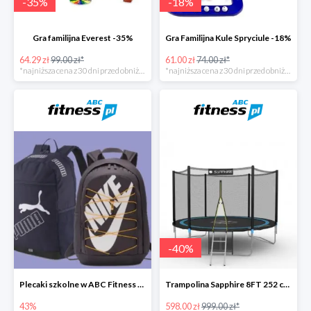
-
35
%
-
18
%
Gra familijna Everest -35%
Gra Familijna Kule Spryciule -18%
64.29 zł
99.00 zł*
61.00 zł
74.00 zł*
*najniższa cena z 30 dni przed obniżką
*najniższa cena z 30 dni przed obniżką
-
40
%
Plecaki szkolne w ABC Fitness -43%
Trampolina Sapphire 8FT 252 cm + drabinka GRATISY
43%
598.00 zł
999.00 zł*