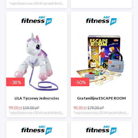
*najniższa cena z 30 dni przed obniżką
-
38
%
-
50
%
LILA Tęczowy Jednorożec
Gra familijna ESCAPE ROOM
99.00 zł
159.00 zł*
90.00 zł
179.00 zł*
*najniższa cena z 30 dni przed obniżką
*najniższa cena z 30 dni przed obniżką