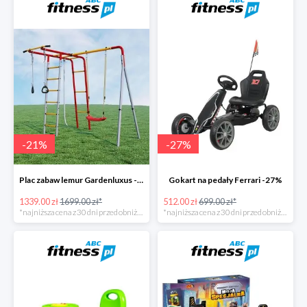
-
21
%
-
27
%
Plac zabaw lemur Gardenluxus -21%
Gokart na pedały Ferrari -27%
1339.00 zł
1699.00 zł*
512.00 zł
699.00 zł*
*najniższa cena z 30 dni przed obniżką
*najniższa cena z 30 dni przed obniżką