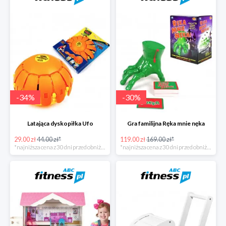
-
34
%
-
30
%
Latająca dyskopiłka Ufo
Gra familijna Ręka mnie nęka
29.00 zł
44.00 zł*
119.00 zł
169.00 zł*
*najniższa cena z 30 dni przed obniżką
*najniższa cena z 30 dni przed obniżką