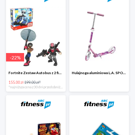
-
22
%
Fortnite Zestaw Autobus z 2 figurkami i 4 akcesoriami -22%
Hulajnoga aluminiowa L.A. SPORTS CITY 13860LRG ze stopką -27%
155.00 zł
199.00 zł*
*najniższa cena z 30 dni przed obniżką