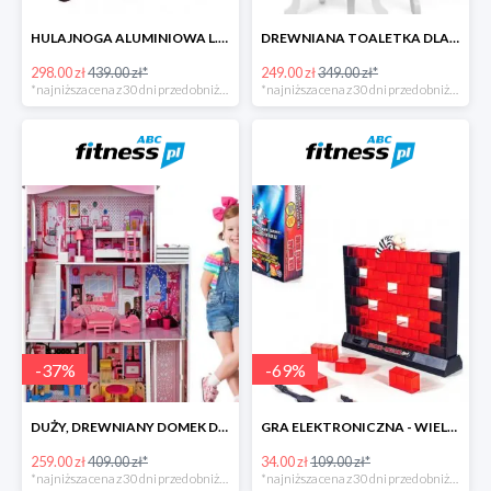
HULAJNOGA ALUMINIOWA L.A. SPORTS SWIFT ZE STOPKĄ -141zł
DREWNIANA TOALETKA DLA DZIEWCZYNKI
298.00 zł
439.00 zł*
249.00 zł
349.00 zł*
*najniższa cena z 30 dni przed obniżką
*najniższa cena z 30 dni przed obniżką
-
37
%
-
69
%
DUŻY, DREWNIANY DOMEK DLA LALEK Z AKCESORIAMI
GRA ELEKTRONICZNA - WIELKI SKOK
259.00 zł
409.00 zł*
34.00 zł
109.00 zł*
*najniższa cena z 30 dni przed obniżką
*najniższa cena z 30 dni przed obniżką