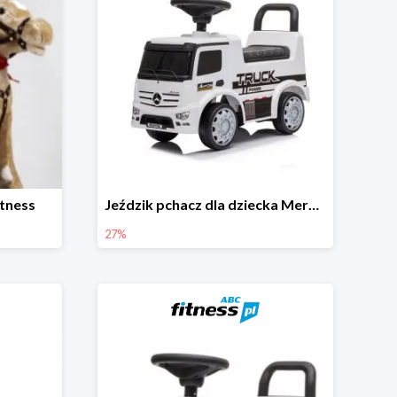
itness
Jeździk pchacz dla dziecka Mercedes Antos Truck -27%
27%