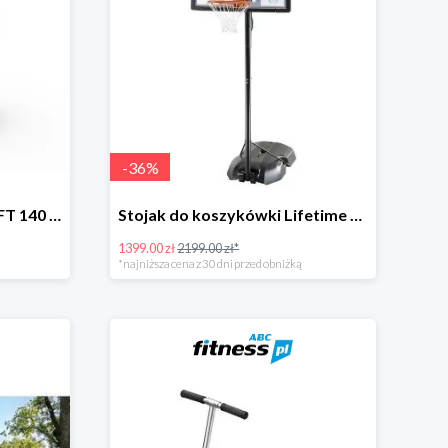
-
36
%
Trampolina Sapphire 4.6 FT 140 cm
Stojak do koszykówki Lifetime NEW YORK 90000
1399.00 zł
2199.00 zł*
*najniższa cena z 30 dni przed obniżką