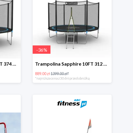
-
36
%
Trampolina Sapphire 12FT 374 cm + drabinka GRATISY -31%
Trampolina Sapphire 10FT 312 cm + drabinka GRATISY -36%
889.00 zł
1399.00 zł*
*najniższa cena z 30 dni przed obniżką