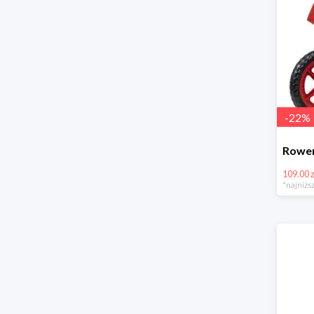
-
22
%
109.00 z
*najniższ