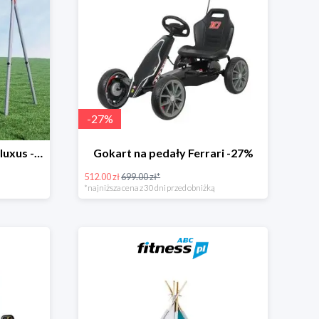
-
27
%
Plac zabaw lemur Gardenluxus -21%
Gokart na pedały Ferrari -27%
512.00 zł
699.00 zł*
*najniższa cena z 30 dni przed obniżką