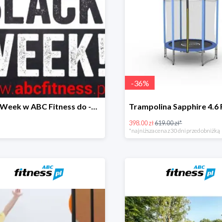
-
36
%
Black Week w ABC Fitness do -50%
398.00 zł
619.00 zł*
*najniższa cena z 30 dni przed obniżką