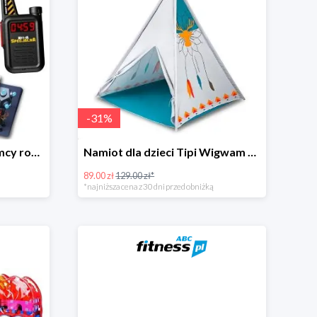
-
31
%
Gra interaktywna Pogromcy robotów - Misja specjalna -34%
Namiot dla dzieci Tipi Wigwam -31%
89.00 zł
129.00 zł*
*najniższa cena z 30 dni przed obniżką