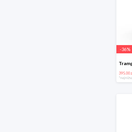
-
36
%
395.00 z
*najniższ