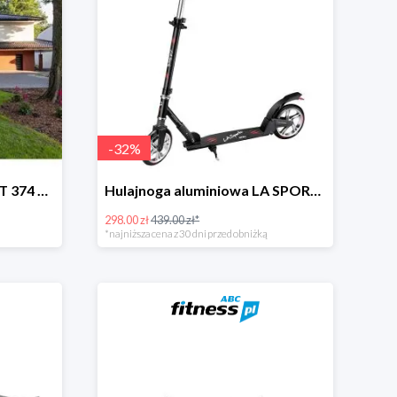
-
32
%
Trampolina Sapphire 12FT 374 cm + drabinka GRATISY
Hulajnoga aluminiowa LA SPORTS Swift -32%
298.00 zł
439.00 zł*
*najniższa cena z 30 dni przed obniżką