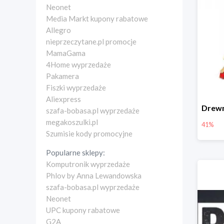
Neonet
Media Markt kupony rabatowe
Allegro
nieprzeczytane.pl promocje
MamaGama
4Home wyprzedaże
Pakamera
Fiszki wyprzedaże
Aliexpress
szafa-bobasa.pl wyprzedaże
megakoszulki.pl
41%
Szumisie kody promocyjne
Popularne sklepy:
Komputronik wyprzedaże
Phlov by Anna Lewandowska
szafa-bobasa.pl wyprzedaże
Neonet
UPC kupony rabatowe
G2A