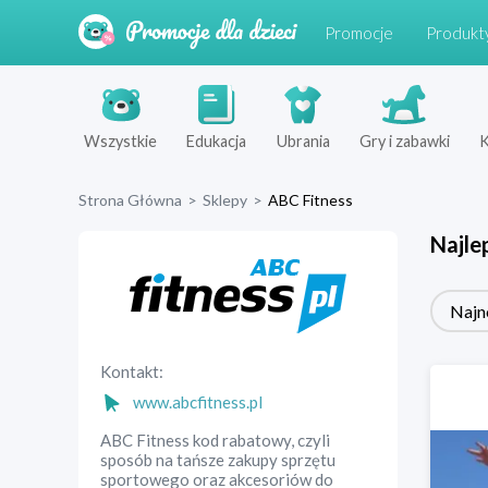
Promocje
Produkt
Wszystkie
Edukacja
Ubrania
Gry i zabawki
K
Strona Główna
>
Sklepy
>
ABC Fitness
Najle
Najn
Kontakt:
www.abcfitness.pl
ABC Fitness kod rabatowy, czyli
sposób na tańsze zakupy sprzętu
sportowego oraz akcesoriów do