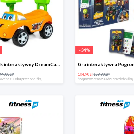
-
34
%
Jeździk interaktywny DreamCar -41%
99.00 zł*
104.90 zł
159.90 zł*
a cena z 30 dni przed obniżką
*najniższa cena z 30 dni przed obniżką