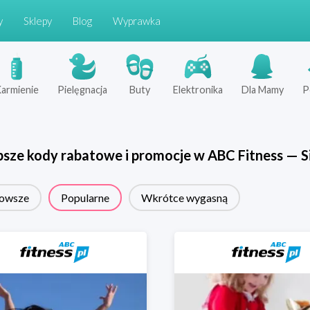
y
Sklepy
Blog
Wyprawka
armienie
Pielęgnacja
Buty
Elektronika
Dla Mamy
P
psze kody rabatowe i promocje w
ABC Fitness
—
S
owsze
Popularne
Wkrótce wygasną