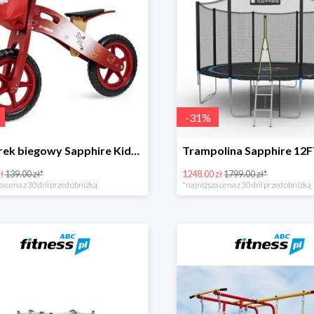
-
31
%
Rowerek biegowy Sapphire Kids Loopy drewniany -22%
ł
139.00 zł*
1248.00 zł
1799.00 zł*
a cena z 30 dni przed obniżką
*najniższa cena z 30 dni przed obniżką