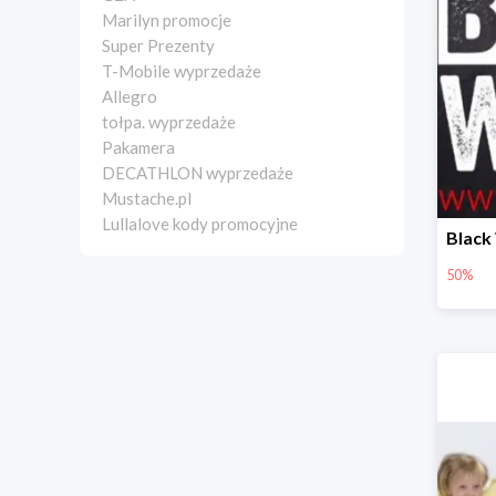
Marilyn promocje
Super Prezenty
T-Mobile wyprzedaże
Allegro
tołpa. wyprzedaże
Pakamera
DECATHLON wyprzedaże
Mustache.pl
Lullalove kody promocyjne
50%