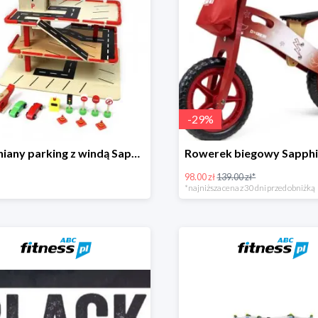
-
29
%
Drewniany parking z windą Sapphire Kids -41%
98.00 zł
139.00 zł*
*najniższa cena z 30 dni przed obniżką