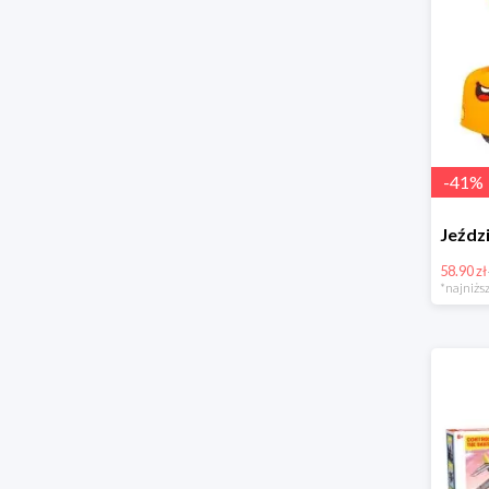
-
41
%
58.90 zł
*najniższ