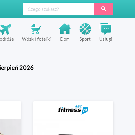
odróże
Wózki i foteliki
Dom
Sport
Usługi
ierpień
2026