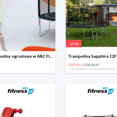
-
25
%
Trampoliny ogrodowe w ABC Fitness do -30%
1349.00 zł
1799.00 zł*
*najniższa cena z 30 dni przed obniżką