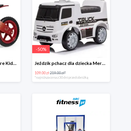
-
50
%
Rowerek biegowy Sapphire Kids Loopy drewniany - czerwony
Jeździk pchacz dla dziecka Mercedes Antos Truck - biały
109.00 zł
219.00 zł*
*najniższa cena z 30 dni przed obniżką