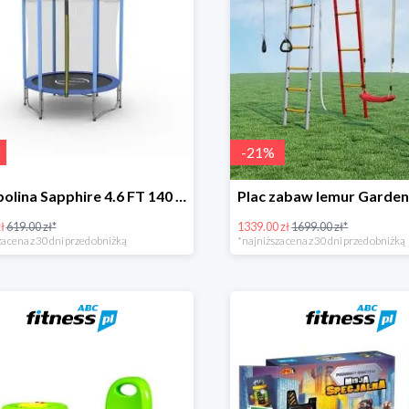
-
21
%
Trampolina Sapphire 4.6 FT 140 cm -36%
ł
619.00 zł*
1339.00 zł
1699.00 zł*
a cena z 30 dni przed obniżką
*najniższa cena z 30 dni przed obniżką